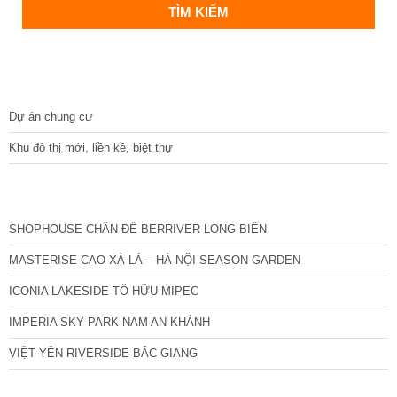
DỰ ÁN
Dự án chung cư
Khu đô thị mới, liền kề, biệt thự
CÁC DỰ ÁN MỚI NHẤT
SHOPHOUSE CHÂN ĐẾ BERRIVER LONG BIÊN
MASTERISE CAO XÀ LÁ – HÀ NỘI SEASON GARDEN
ICONIA LAKESIDE TỐ HỮU MIPEC
IMPERIA SKY PARK NAM AN KHÁNH
VIỆT YÊN RIVERSIDE BẮC GIANG