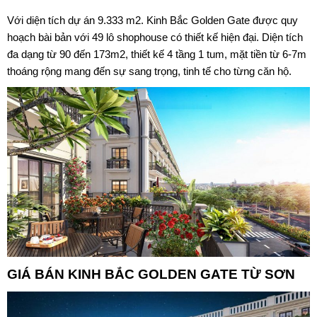
Với diện tích dự án 9.333 m2️. Kinh Bắc Golden Gate được quy
hoạch bài bản với 49 lô shophouse có thiết kế hiện đại. Diện tích
đa dạng từ 90 đến 173m2, thiết kế 4 tầng 1 tum, mặt tiền từ 6-7m
thoáng rộng mang đến sự sang trọng, tinh tế cho từng căn hộ.
GIÁ BÁN
KINH BẮC GOLDEN GATE TỪ SƠN