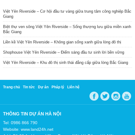
TIN NỔI BẬT
Việt Yên Riverside – Cơ hội đầu tư vàng giữa trung tâm công nghiệp Bắc
Giang
Biệt thự ven sông Việt Yên Riverside – Sống thượng lưu giữa miền xanh
Bắc Giang
Liền kề Việt Yên Riverside – Không gian sống xanh giữa lòng đô thị
Shophouse Việt Yên Riverside – Điểm sáng đầu tư sinh lời bền vững
Việt Yên Riverside – Khu đô thị sinh thái đẳng cấp giữa lòng Bắc Giang
Trang chủ
Tin tức
Dự án
Pháp lý
Liên hệ
THÔNG TIN DỰ ÁN HÀ NỘI
Tel: 0986 866 790
Website: www.land24h.net