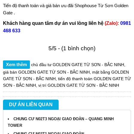
Tiến độ thanh toán và giá bán ưu đãi Shophouse Từ Sơn Golden
Gate .
Khách hàng quan tâm dự án vui lòng liên hệ
(Zalo):
0981
468 633
5/5 - (1 bình chọn)
Xem thêm
chủ đầu tư GOLDEN GATE TỪ SƠN - BẮC NINH
,
giá bán GOLDEN GATE TỪ SƠN - BẮC NINH
,
mặt bằng GOLDEN
GATE TỪ SƠN - BẮC NINH
,
tiến độ thanh toán GOLDEN GATE TỪ
SƠN - BẮC NINH
,
vị trí GOLDEN GATE TỪ SƠN - BẮC NINH
DỰ ÁN LIÊN QUAN
CHUNG CƯ N02T3 NGOẠI GIAO ĐOÀN – QUANG MINH
TOWER
CHUNG CƯ N03T1 NGOẠI GIAO ĐOÀN