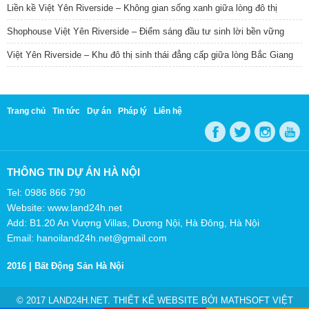
Liền kề Việt Yên Riverside – Không gian sống xanh giữa lòng đô thị
Shophouse Việt Yên Riverside – Điểm sáng đầu tư sinh lời bền vững
Việt Yên Riverside – Khu đô thị sinh thái đẳng cấp giữa lòng Bắc Giang
Trang chủ
Tin tức
Dự án
Pháp lý
Liên hệ
THÔNG TIN DỰ ÁN HÀ NỘI
Tel: 0986 866 790
Website: www.land24h.net
Add: B1.20 An Vượng Villas, Dương Nội, Hà Đông, Hà Nội
Email: hanoiland24h.net@gmail.com
2016 |
Bất Động Sản Hà Nội
© 2017 LAND24H.NET. THIẾT KẾ WEBSITE BỞI
MATHSOFT VIỆT