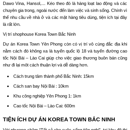
Dawo Vina, Hansol,… Kéo theo đó là hàng loạt lao động và các
chuyên gia trong, ngoài nước đến làm việc và sinh sống. Chính vì
thế nhu cầu về nhà ở và các mặt hàng tiêu dùng, tiện ích tại đây
là rất lớn.
Vị trí shophouse Korea Town Bắc Ninh
Dự án Korea Town Yên Phong còn có vị trí vô cùng đắc địa khi
nằm cách đó không xa là tuyến quốc lộ 18 và tuyến đường cao
tốc Nội Bài – Lào Cai giúp cho việc giao thương buôn bán cũng
như đi lại môt cách thuận lợi và dễ dàng hơn.
Cách trung tâm thành phố Bắc Ninh: 15km
Cách san bay Nội Bài : 10km
Khu công nghiệp Yên Phong 1: 1km
Cao tốc Nội Bài – Lào Cai: 600m
TIỆN ÍCH DỰ ÁN
KOREA TOWN BẮC NINH
Với phương châm “Tất cả cho cuộc sống tiện nghi”, tại khu đô thị