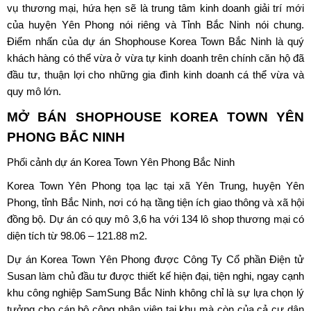
vụ thương mại, hứa hẹn sẽ là trung tâm kinh doanh giải trí mới
của huyện Yên Phong nói riêng và Tỉnh Bắc Ninh nói chung.
Điểm nhấn của dự án Shophouse Korea Town Bắc Ninh là quý
khách hàng có thể vừa ở vừa tự kinh doanh trên chính căn hộ đã
đầu tư, thuận lợi cho những gia đình kinh doanh cá thể vừa và
quy mô lớn.
MỞ BÁN
SHOPHOUSE KOREA TOWN YÊN
PHONG
BẮC NINH
Phối cảnh dự án Korea Town Yên Phong Bắc Ninh
Korea Town Yên Phong tọa lạc tại xã Yên Trung, huyện Yên
Phong, tỉnh Bắc Ninh, nơi có hạ tầng tiện ích giao thông và xã hội
đồng bộ. Dự án có quy mô 3,6 ha với 134 lô shop thương mại có
diện tích từ 98.06 – 121.88 m2.
Dự án Korea Town Yên Phong được Công Ty Cổ phần Điện tử
Susan làm chủ đầu tư được thiết kế hiện đại, tiện nghi, ngay cạnh
khu công nghiệp SamSung Bắc Ninh không chỉ là sự lựa chọn lý
tưởng cho cán bộ công nhân viên tại khu mà còn của cả cư dân