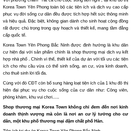
Korea Town Yên Phong toàn bộ các tiện ích và dịch vụ cao cấp
phục vụ đời sống cư dân đều được tích hợp hết sức thông minh
và hiệu quả. Đặc biệt, không gian dành cho sinh hoạt cộng đồng
rất được chú trọng trong quy hoạch và thiết kế, mang tầm đẳng
cấp quốc tế.
Korea Town Yên Phong Bắc Ninh được định hướng là khu dân
cư hiện đại với sản phẩm chính là shop thương mại dịch vụ kết
hợp nhà phố . Chính vì thế, thiết kế của dự án với tối ưu các tiện
ích cho nhu cầu vừa có thể sinh sống, an cư, vừa kinh doanh,
cho thuê sinh lời tối đa.
Cùng với đó CĐT còn bổ sung hàng loạt tiện ích của 1 khu đô thị
hiện đại phục vụ cho cuộc sống của cư dân như: Công viên,
phòng khám, khu vui chơi…..
Shop thương mại Korea Town không chỉ đem đến nơi kinh
doanh thịnh vượng mà còn là nơi an cư lý tưởng cho cư
dân, một khu phố thương mại đậm chất phố Hàn.
Tiện ích tại dự án Korea Town Yên Phong Bắc Ninh