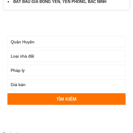
ĐẤT ĐẤU GIÁ ĐÔNG YÊN, YÊN PHONG, BẮC NINH
TÌM KIẾM
DỰ ÁN