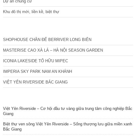
Dự án chung cư
Khu đô thị mới, liền kề, biệt thự
CÁC DỰ ÁN MỚI NHẤT
SHOPHOUSE CHÂN ĐẾ BERRIVER LONG BIÊN
MASTERISE CAO XÀ LÁ – HÀ NỘI SEASON GARDEN
ICONIA LAKESIDE TỐ HỮU MIPEC
IMPERIA SKY PARK NAM AN KHÁNH
VIỆT YÊN RIVERSIDE BẮC GIANG
TIN NỔI BẬT
Việt Yên Riverside – Cơ hội đầu tư vàng giữa trung tâm công nghiệp Bắc
Giang
Biệt thự ven sông Việt Yên Riverside – Sống thượng lưu giữa miền xanh
Bắc Giang