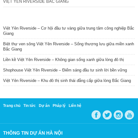
VIỆT YÊN RIVERSIDE BẮC GIANG
TIN NỔI BẬT
Việt Yên Riverside – Cơ hội đầu tư vàng giữa trung tâm công nghiệp Bắc
Giang
Biệt thự ven sông Việt Yên Riverside – Sống thượng lưu giữa miền xanh
Bắc Giang
Liền kề Việt Yên Riverside – Không gian sống xanh giữa lòng đô thị
Shophouse Việt Yên Riverside – Điểm sáng đầu tư sinh lời bền vững
Việt Yên Riverside – Khu đô thị sinh thái đẳng cấp giữa lòng Bắc Giang
Trang chủ
Tin tức
Dự án
Pháp lý
Liên hệ
THÔNG TIN DỰ ÁN HÀ NỘI