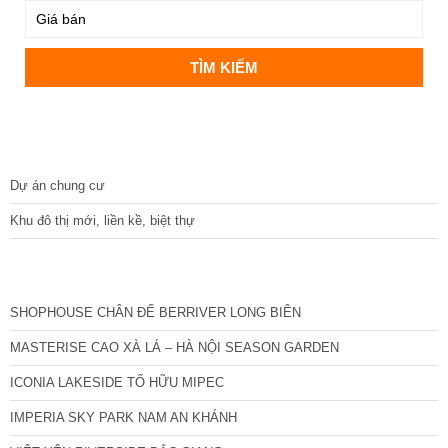
DỰ ÁN
Dự án chung cư
Khu đô thị mới, liền kề, biệt thự
CÁC DỰ ÁN MỚI NHẤT
SHOPHOUSE CHÂN ĐẾ BERRIVER LONG BIÊN
MASTERISE CAO XÀ LÁ – HÀ NỘI SEASON GARDEN
ICONIA LAKESIDE TỐ HỮU MIPEC
IMPERIA SKY PARK NAM AN KHÁNH