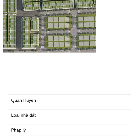
TÌM KIẾM