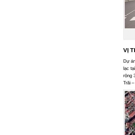
VỊ 
Dự á
lạc t
rộng 
Trãi 