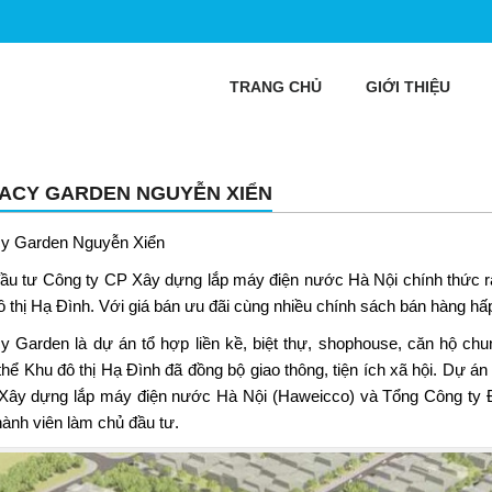
TRANG CHỦ
GIỚI THIỆU
ACY GARDEN NGUYỄN XIỂN
y Garden Nguyễn Xiển
ầu tư Công ty CP Xây dựng lắp máy điện nước Hà Nội chính thức 
ô thị Hạ Đình. Với giá bán ưu đãi cùng nhiều chính sách bán hàng hấ
y Garden là dự án tổ hợp liền kề, biệt thự, shophouse, căn hộ chu
thể Khu đô thị Hạ Đình đã đồng bộ giao thông, tiện ích xã hội. Dự 
Xây dựng lắp máy điện nước Hà Nội (Haweicco) và Tổng Công ty Đ
hành viên làm chủ đầu tư.