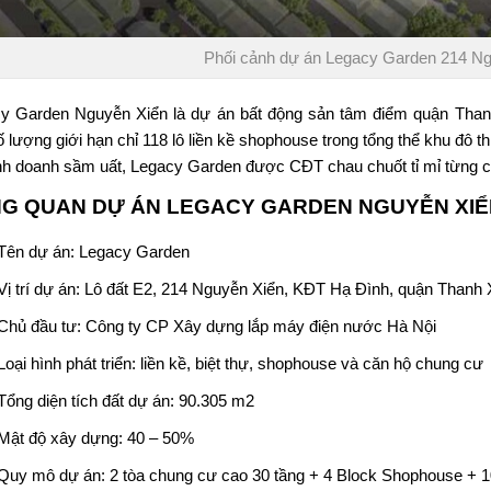
Phối cảnh dự án Legacy Garden 214 Ng
y Garden Nguyễn Xiển
là dự án bất động sản tâm điểm quận Than
 lượng giới hạn chỉ 118 lô liền kề shophouse trong tổng thể khu đô t
nh doanh sầm uất, Legacy Garden được CĐT chau chuốt tỉ mỉ từng chi
G QUAN DỰ ÁN
LEGACY GARDEN NGUYỄN XIỂ
Tên dự án: Legacy Garden
Vị trí dự án: Lô đất E2, 214 Nguyễn Xiển, KĐT Hạ Đình, quận Thanh
Chủ đầu tư:
Công ty CP Xây dựng lắp máy điện nước Hà Nội
Loại hình phát triển: liền kề, biệt thự, shophouse và căn hộ chung cư
Tổng diện tích đất dự án: 90.305 m2
Mật độ xây dựng: 40 – 50%
Quy mô dự án: 2 tòa chung cư cao 30 tầng + 4 Block Shophouse + 10