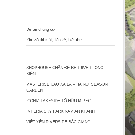
DỰ ÁN
Dự án chung cư
Khu đô thị mới, liền kề, biệt thự
CÁC DỰ ÁN MỚI NHẤT
SHOPHOUSE CHÂN ĐẾ BERRIVER LONG
BIÊN
MASTERISE CAO XÀ LÁ – HÀ NỘI SEASON
GARDEN
ICONIA LAKESIDE TỐ HỮU MIPEC
IMPERIA SKY PARK NAM AN KHÁNH
VIỆT YÊN RIVERSIDE BẮC GIANG