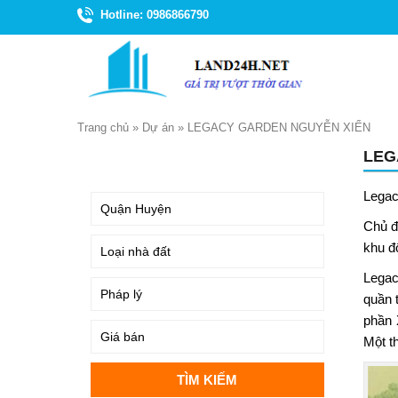
Hotline: 0986866790
Trang chủ
»
Dự án
»
LEGACY GARDEN NGUYỄN XIỂN
LEG
TÌM KIẾM
Legac
Chủ đ
khu đ
Legac
quần 
phần 
Một t