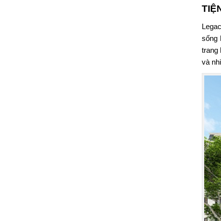
TIỆ
Legac
sống 
trang
và nh