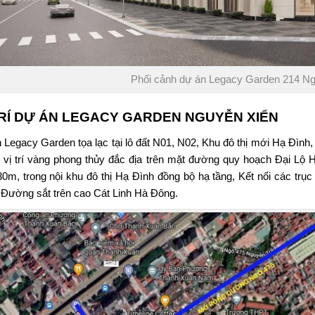
Phối cảnh dự án Legacy Garden 214 Ng
TRÍ DỰ ÁN
LEGACY GARDEN NGUYỄN XIỂN
n
Legacy Garden
tọa lạc tại lô đất N01, N02, Khu đô thị mới Hạ Đìn
ại vị trí vàng phong thủy đắc địa trên mặt đường quy hoạch Đại 
30m, trong nội khu đô thị Hạ Đình đồng bộ hạ tầng, Kết nối các t
– Đường sắt trên cao Cát Linh Hà Đông.