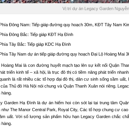
Vị trí dự án Legacy Garden Nguyễn
Phía Đông Nam: Tiếp giáp đường quy hoạch 30m, KĐT Tây Nam Ki
Phía Đông Bắc: Tiếp giáp KĐT Hạ Đình
Phía Tây Bắc: Tiếp giáp KDC Hạ Đình
Phía Tây Nam dự án tiếp giáp đường quy hoạch Đại Lộ Hoàng Mai 
ộ Hoàng Mai là con đường huyết mạch tạo lên sự kết nối Quận Th
át triển kinh tế – xã hội, là trục đô thị có tiềm năng phát triển nhan
quanh là rất nhiều các tổ hợp đại đô thị, dân cư sinh sống sầm uất,
của Thủ đô Hà Nội nói chung và Quận Thanh Xuân nói riêng. Lega
 hàng.
y Garden Hạ Đình
là dự án hiếm hoi còn sót lại tại trung tâm Quậ
 như The Manor Central Park, Royal City, Các tổ hợp chung cư cao 
ầm uất. Với số lượng sản phẩm hữu hạn Legacy Garden chắc chắn 
 hàng.