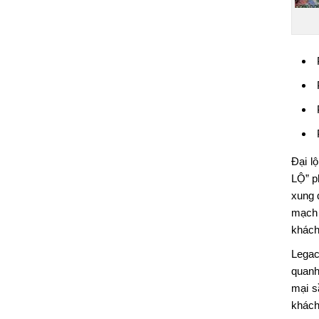
Đại l
LỘ” ph
xung 
mạch 
khách
Legac
quanh
mại s
khách