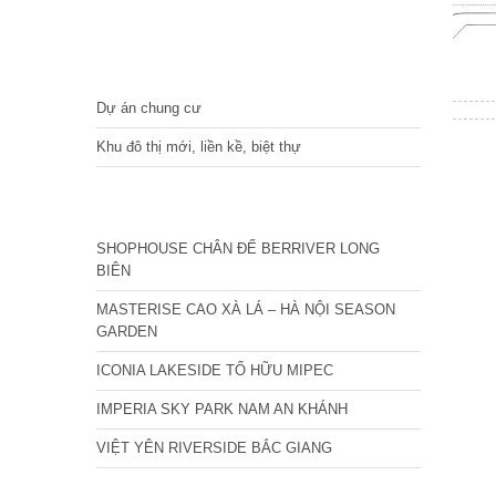
DỰ ÁN
Dự án chung cư
Khu đô thị mới, liền kề, biệt thự
CÁC DỰ ÁN MỚI NHẤT
SHOPHOUSE CHÂN ĐẾ BERRIVER LONG
BIÊN
MASTERISE CAO XÀ LÁ – HÀ NỘI SEASON
GARDEN
ICONIA LAKESIDE TỐ HỮU MIPEC
IMPERIA SKY PARK NAM AN KHÁNH
VIỆT YÊN RIVERSIDE BẮC GIANG