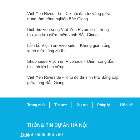
TIN NỔI BẬT
Việt Yên Riverside – Cơ hội đầu tư vàng giữa
trung tâm công nghiệp Bắc Giang
Biệt thự ven sông Việt Yên Riverside – Sống
thượng lưu giữa miền xanh Bắc Giang
Liền kề Việt Yên Riverside – Không gian sống
xanh giữa lòng đô thị
Shophouse Việt Yên Riverside – Điểm sáng đầu
tư sinh lời bền vững
Việt Yên Riverside – Khu đô thị sinh thái đẳng cấp
giữa lòng Bắc Giang
Trang chủ
Tin tức
Dự án
Pháp lý
Liên hệ
THÔNG TIN DỰ ÁN HÀ NỘI
Tel: 0986 866 790
Zalo