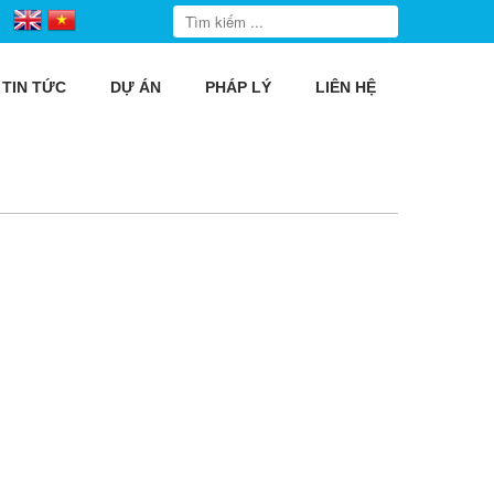
TIN TỨC
DỰ ÁN
PHÁP LÝ
LIÊN HỆ