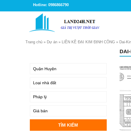
Hotline: 0986866790
Trang chủ
»
Dự án
»
LIỀN KỀ ĐẠI KIM ĐỊNH CÔNG
»
Dai-Ki
DAI
TÌM KIẾM