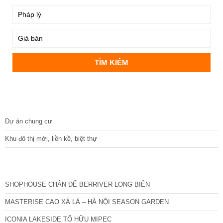
DỰ ÁN
Dự án chung cư
Khu đô thị mới, liền kề, biệt thự
CÁC DỰ ÁN MỚI NHẤT
SHOPHOUSE CHÂN ĐẾ BERRIVER LONG BIÊN
MASTERISE CAO XÀ LÁ – HÀ NỘI SEASON GARDEN
ICONIA LAKESIDE TỐ HỮU MIPEC