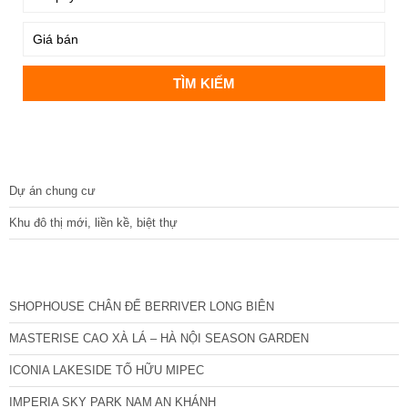
DỰ ÁN
Dự án chung cư
Khu đô thị mới, liền kề, biệt thự
CÁC DỰ ÁN MỚI NHẤT
SHOPHOUSE CHÂN ĐẾ BERRIVER LONG BIÊN
MASTERISE CAO XÀ LÁ – HÀ NỘI SEASON GARDEN
ICONIA LAKESIDE TỐ HỮU MIPEC
IMPERIA SKY PARK NAM AN KHÁNH