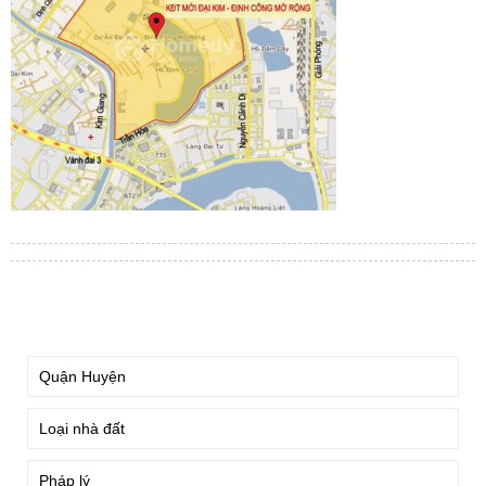
TÌM KIẾM