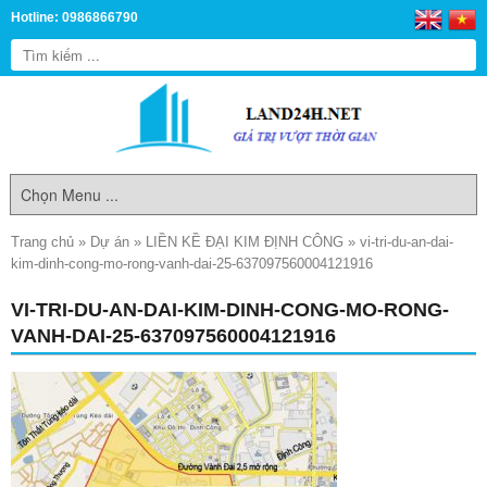
Hotline: 0986866790
Trang chủ
»
Dự án
»
LIỀN KỀ ĐẠI KIM ĐỊNH CÔNG
»
vi-tri-du-an-dai-
kim-dinh-cong-mo-rong-vanh-dai-25-637097560004121916
VI-TRI-DU-AN-DAI-KIM-DINH-CONG-MO-RONG-
VANH-DAI-25-637097560004121916