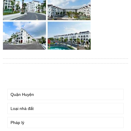
TÌM KIẾM