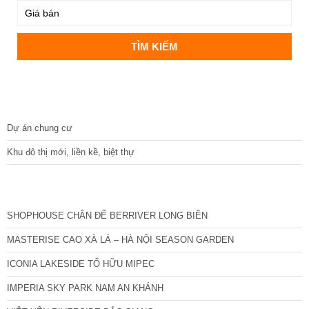
DỰ ÁN
Dự án chung cư
Khu đô thị mới, liền kề, biệt thự
CÁC DỰ ÁN MỚI NHẤT
SHOPHOUSE CHÂN ĐẾ BERRIVER LONG BIÊN
MASTERISE CAO XÀ LÁ – HÀ NỘI SEASON GARDEN
ICONIA LAKESIDE TỐ HỮU MIPEC
IMPERIA SKY PARK NAM AN KHÁNH