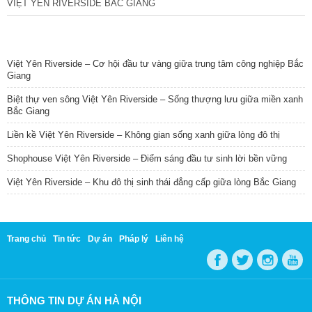
VIỆT YÊN RIVERSIDE BẮC GIANG
TIN NỔI BẬT
Việt Yên Riverside – Cơ hội đầu tư vàng giữa trung tâm công nghiệp Bắc
Giang
Biệt thự ven sông Việt Yên Riverside – Sống thượng lưu giữa miền xanh
Bắc Giang
Liền kề Việt Yên Riverside – Không gian sống xanh giữa lòng đô thị
Shophouse Việt Yên Riverside – Điểm sáng đầu tư sinh lời bền vững
Việt Yên Riverside – Khu đô thị sinh thái đẳng cấp giữa lòng Bắc Giang
Trang chủ
Tin tức
Dự án
Pháp lý
Liên hệ
THÔNG TIN DỰ ÁN HÀ NỘI