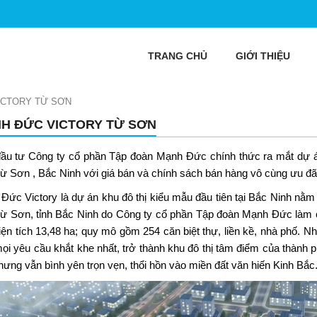
TRANG CHỦ
GIỚI THIỆU
ICTORY TỪ SƠN
H ĐỨC VICTORY TỪ SƠN
ầu tư Công ty cổ phần Tập đoàn Mạnh Đức chính thức ra mắt dự
ừ Sơn , Bắc Ninh với giá bán và chính sách bán hàng vô cùng ưu đãi
Đức Victory
là dự án khu đô thị kiểu mẫu đầu tiên tại Bắc Ninh n
ừ Sơn, tỉnh Bắc Ninh do Công ty cổ phần Tập đoàn Mạnh Đức làm
diện tích 13,48 ha; quy mô gồm 254 căn biệt thự, liền kề, nhà phố.
ọi yêu cầu khắt khe nhất, trở thành khu đô thị tâm điểm của thành
hưng vẫn bình yên trọn vẹn, thổi hồn vào miền đất văn hiến Kinh Bắc