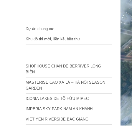
DỰ ÁN
Dự án chung cư
Khu đô thị mới, liền kề, biệt thự
CÁC DỰ ÁN MỚI NHẤT
SHOPHOUSE CHÂN ĐẾ BERRIVER LONG
BIÊN
MASTERISE CAO XÀ LÁ – HÀ NỘI SEASON
GARDEN
ICONIA LAKESIDE TỐ HỮU MIPEC
IMPERIA SKY PARK NAM AN KHÁNH
VIỆT YÊN RIVERSIDE BẮC GIANG