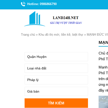
Hotline: 0986866790
Trang chủ
»
Khu đô thị mới, liền kề, biệt thự
»
MẠNH ĐỨC V
MẠN
TÌM KIẾM
Chủ đ
Phố T
Mạnh 
Phố T
trên 
ứng m
đầy n