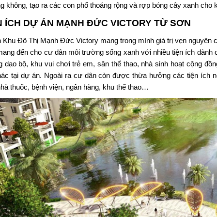
g không, tạo ra các con phố thoáng rộng và rợp bóng cây xanh cho kh
N ÍCH DỰ ÁN
MẠNH ĐỨC VICTORY TỪ SƠN
 Khu Đô Thị
Mạnh Đức Victory
mang trong mình giá trị vẹn nguyên c
 mang đến cho cư dân môi trường sống xanh với nhiều tiện ích dành c
 dạo bộ, khu vui chơi trẻ em, sân thể thao, nhà sinh hoạt cộng đồ
hác tại dự án. Ngoài ra cư dân còn được thừa hưởng các tiện ích ng
nhà thuốc, bệnh viện, ngân hàng, khu thể thao…