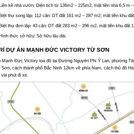
Liền kề nhà vườn: Diện tích từ 136m2 – 225m2, mặt tiền nhà 6,5 m –
Biệt thự song lập: 112 căn: DT đất 161 m2 – 287 m2; mặt tiền khu đấ
Biệt thự đơn lập: 43 căn: DT đất 283 m2 – 396 m2, mặt tiền khu đất 
Hình thức sở hữu: Sở hữu lâu dài.
TRÍ DỰ ÁN
MẠNH ĐỨC VICTORY TỪ SƠN
n
Mạnh Đức Victory
tọa độ tại Đường Nguyên Phi Ỷ Lan, phường Tân
 Sơn, cách thành phố Bắc Ninh 12km về phía Nam, cách thủ đô Hà 
vài phút đi xe.