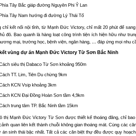
Phía Tây Bắc giáp đường Nguyên Phi Ỷ Lan
Phía Tây Nam hướng đi đường Lý Thái Tổ
 chỉ kết nối nội tỉnh, từ Mạnh Đức Victory, chỉ mất 20 phút để san
hủ đô. Bao quanh là hàng loạt công trình tiện ích hiện hữu như trun
hương mại, trường học, bệnh viện, ngân hàng, … đáp ứng mọi nhu cầ
 kết vùng dự án Mạnh Đức Victory Từ Sơn Bắc Ninh
Cách siêu thị Dabaco Từ Sơn khoảng 950m
Cách TT. Lim, Tiên Du chừng 9km
Cách KCN Vsip khoảng 3km
Cách KCN Đại Đồng Hoàn Sơn tầm 4,9km
Cách trung tâm TP. Bắc Ninh tầm 15km
ô thị Mạnh Đức Victory Từ Sơn được thiết kế thoáng đãng, chỉ bao
cảnh quan liên kết thành chuỗi không gian thoáng mát. Cùng các căn
ự án sinh thái bậc nhất. Tất cả các căn biệt thự đều được quy hoạch