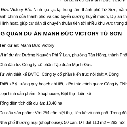
Đức Victory
Bắc Ninh tọa lạc tại trung tâm thành phố Từ Sơn, nằm 
ành chính của thành phố và các tuyến đường huyết mạch, Dự án th
i linh hoạt, giúp cư dân di chuyển thuận tiện tới nhiều khu vực trọng 
G QUAN DỰ ÁN
MẠNH ĐỨC VICTORY TỪ SƠN
Tên dự án:
Mạnh Đức Victory
Vị trí dự án: Đường Nguyên Phi Ỷ Lan, phường Tân Hồng, thành Phố
Chủ đầu tư:
Công ty cổ phần Tập đoàn Mạnh Đức
Tư vấn thiết kế BVTC: Công ty cổ phần kiến trúc nội thất Á Đông.
Thiết kế ý tưởng quy hoạch chi tiết, kiến trúc cảnh quan: Công ty T
Loại hình sản phẩm: Shophouse, Biệt thự, Liền kề
Tổng diện tích đất dự án: 13,48 ha
Cơ cấu sản phẩm: Với 254 căn biệt thự, liền kề và nhà phố. Trong đó
Nhà phố thương mại (shophouse): 50 căn: DT đất 110 m2 – 283 m2, 