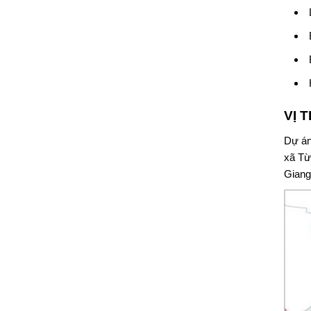
VỊ 
Dự á
xã Từ
Giang 