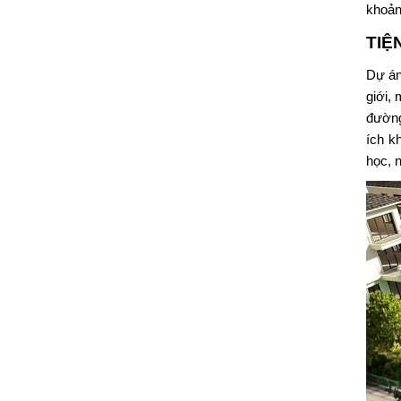
khoản
TIỆ
Dự án
giới,
đường
ích k
học, 