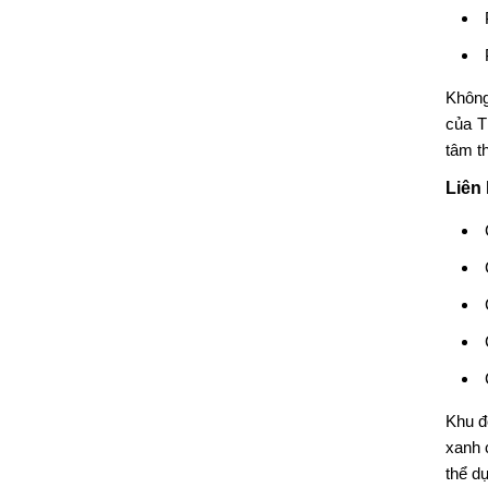
Không
của T
tâm t
Liên
Khu đ
xanh 
thể d