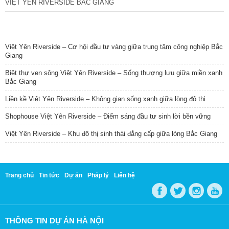
VIỆT YÊN RIVERSIDE BẮC GIANG
TIN NỔI BẬT
Việt Yên Riverside – Cơ hội đầu tư vàng giữa trung tâm công nghiệp Bắc
Giang
Biệt thự ven sông Việt Yên Riverside – Sống thượng lưu giữa miền xanh
Bắc Giang
Liền kề Việt Yên Riverside – Không gian sống xanh giữa lòng đô thị
Shophouse Việt Yên Riverside – Điểm sáng đầu tư sinh lời bền vững
Việt Yên Riverside – Khu đô thị sinh thái đẳng cấp giữa lòng Bắc Giang
Trang chủ
Tin tức
Dự án
Pháp lý
Liên hệ
THÔNG TIN DỰ ÁN HÀ NỘI