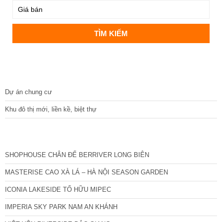
DỰ ÁN
Dự án chung cư
Khu đô thị mới, liền kề, biệt thự
CÁC DỰ ÁN MỚI NHẤT
SHOPHOUSE CHÂN ĐẾ BERRIVER LONG BIÊN
MASTERISE CAO XÀ LÁ – HÀ NỘI SEASON GARDEN
ICONIA LAKESIDE TỐ HỮU MIPEC
IMPERIA SKY PARK NAM AN KHÁNH