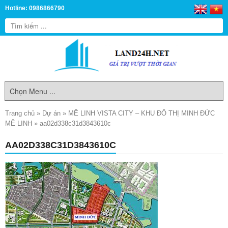
Hotline: 0986866790
Trang chủ
»
Dự án
»
MÊ LINH VISTA CITY – KHU ĐÔ THỊ MINH ĐỨC
MÊ LINH
»
aa02d338c31d3843610c
AA02D338C31D3843610C