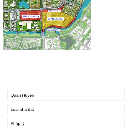
TÌM KIẾM