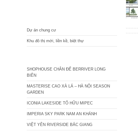
DỰ ÁN
Dự án chung cư
Khu đô thị mới, liền kề, biệt thự
CÁC DỰ ÁN MỚI NHẤT
SHOPHOUSE CHÂN ĐẾ BERRIVER LONG
BIÊN
MASTERISE CAO XÀ LÁ – HÀ NỘI SEASON
GARDEN
ICONIA LAKESIDE TỐ HỮU MIPEC
IMPERIA SKY PARK NAM AN KHÁNH
VIỆT YÊN RIVERSIDE BẮC GIANG