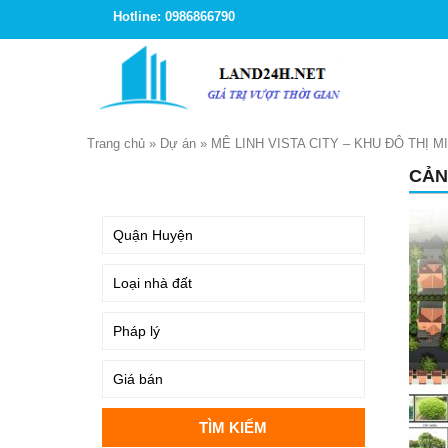
Hotline: 0986866790
Trang chủ
»
Dự án
»
MÊ LINH VISTA CITY – KHU ĐÔ THỊ 
CẢN
TÌM KIẾM