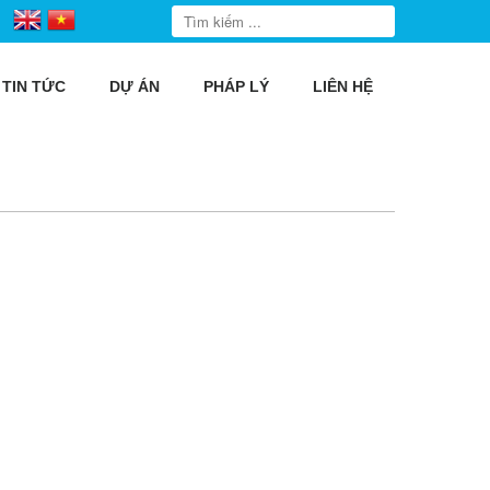
TIN TỨC
DỰ ÁN
PHÁP LÝ
LIÊN HỆ