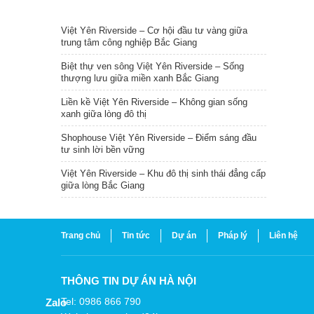
TIN NỔI BẬT
Việt Yên Riverside – Cơ hội đầu tư vàng giữa
trung tâm công nghiệp Bắc Giang
Biệt thự ven sông Việt Yên Riverside – Sống
thượng lưu giữa miền xanh Bắc Giang
Liền kề Việt Yên Riverside – Không gian sống
xanh giữa lòng đô thị
Shophouse Việt Yên Riverside – Điểm sáng đầu
tư sinh lời bền vững
Việt Yên Riverside – Khu đô thị sinh thái đẳng cấp
giữa lòng Bắc Giang
Trang chủ
Tin tức
Dự án
Pháp lý
Liên hệ
THÔNG TIN DỰ ÁN HÀ NỘI
Tel: 0986 866 790
Zalo