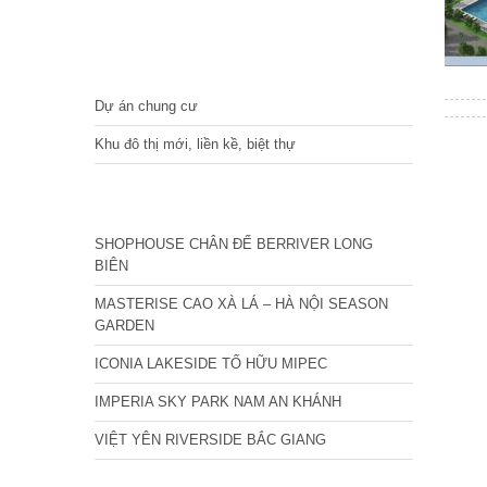
DỰ ÁN
Dự án chung cư
Khu đô thị mới, liền kề, biệt thự
CÁC DỰ ÁN MỚI NHẤT
SHOPHOUSE CHÂN ĐẾ BERRIVER LONG
BIÊN
MASTERISE CAO XÀ LÁ – HÀ NỘI SEASON
GARDEN
ICONIA LAKESIDE TỐ HỮU MIPEC
IMPERIA SKY PARK NAM AN KHÁNH
VIỆT YÊN RIVERSIDE BẮC GIANG