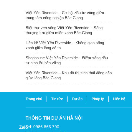
TIN NỔI BẬT
Việt Yên Riverside – Cơ hội đầu tư vàng giữa
trung tâm công nghiệp Bắc Giang
Biệt thự ven sông Việt Yên Riverside – Sống
thượng lưu giữa miền xanh Bắc Giang
Liền kề Việt Yên Riverside – Không gian sống
xanh giữa lòng đô thị
Shophouse Việt Yên Riverside – Điểm sáng đầu
tư sinh lời bền vững
Việt Yên Riverside – Khu đô thị sinh thái đẳng cấp
giữa lòng Bắc Giang
Trang chủ
Tin tức
Dự án
Pháp lý
Liên hệ
THÔNG TIN DỰ ÁN HÀ NỘI
Tel: 0986 866 790
Zalo