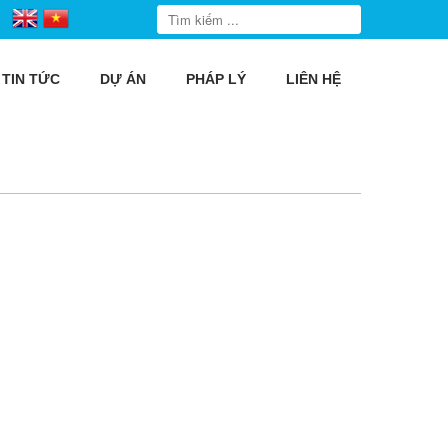
TIN TỨC
DỰ ÁN
PHÁP LÝ
LIÊN HỆ