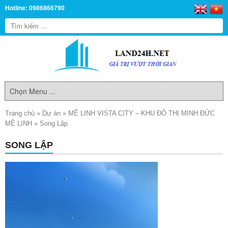
Hotline: 0986866790
Trang chủ
»
Dự án
»
MÊ LINH VISTA CITY – KHU ĐÔ THỊ MINH ĐỨC
MÊ LINH
»
Song Lập
SONG LẬP