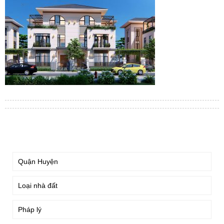
TÌM KIẾM