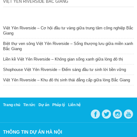
VIỆT YÊN RIVERSIDE BẮC GIANG
TIN NỔI BẬT
Việt Yên Riverside – Cơ hội đầu tư vàng giữa trung tâm công nghiệp Bắc
Giang
Biệt thự ven sông Việt Yên Riverside – Sống thượng lưu giữa miền xanh
Bắc Giang
Liền kề Việt Yên Riverside – Không gian sống xanh giữa lòng đô thị
Shophouse Việt Yên Riverside – Điểm sáng đầu tư sinh lời bền vững
Việt Yên Riverside – Khu đô thị sinh thái đẳng cấp giữa lòng Bắc Giang
Trang chủ
Tin tức
Dự án
Pháp lý
Liên hệ
THÔNG TIN DỰ ÁN HÀ NỘI