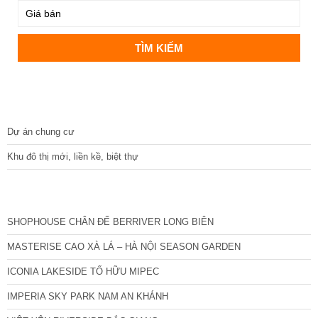
DỰ ÁN
Dự án chung cư
Khu đô thị mới, liền kề, biệt thự
CÁC DỰ ÁN MỚI NHẤT
SHOPHOUSE CHÂN ĐẾ BERRIVER LONG BIÊN
MASTERISE CAO XÀ LÁ – HÀ NỘI SEASON GARDEN
ICONIA LAKESIDE TỐ HỮU MIPEC
IMPERIA SKY PARK NAM AN KHÁNH