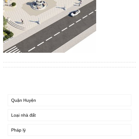
TÌM KIẾM