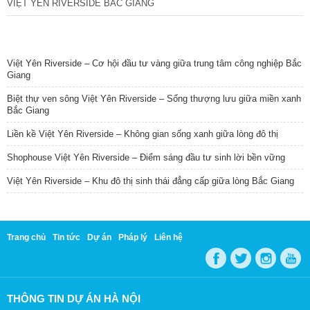
VIỆT YÊN RIVERSIDE BẮC GIANG
TIN NỔI BẬT
Việt Yên Riverside – Cơ hội đầu tư vàng giữa trung tâm công nghiệp Bắc
Giang
Biệt thự ven sông Việt Yên Riverside – Sống thượng lưu giữa miền xanh
Bắc Giang
Liền kề Việt Yên Riverside – Không gian sống xanh giữa lòng đô thị
Shophouse Việt Yên Riverside – Điểm sáng đầu tư sinh lời bền vững
Việt Yên Riverside – Khu đô thị sinh thái đẳng cấp giữa lòng Bắc Giang
Trang chủ
Tin tức
Dự án
Pháp lý
Liên hệ
THÔNG TIN DỰ ÁN HÀ NỘI