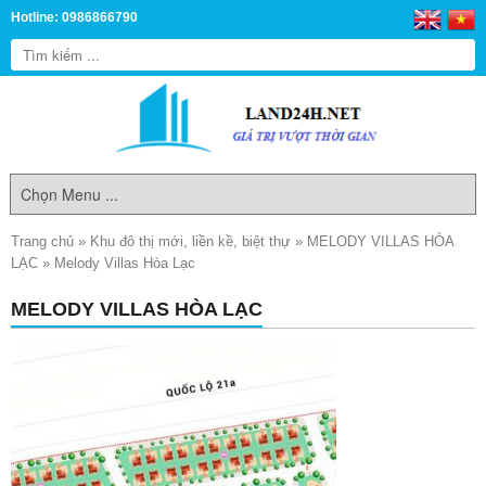
Hotline: 0986866790
Trang chủ
»
Khu đô thị mới, liền kề, biệt thự
»
MELODY VILLAS HÒA
LẠC
»
Melody Villas Hòa Lạc
MELODY VILLAS HÒA LẠC