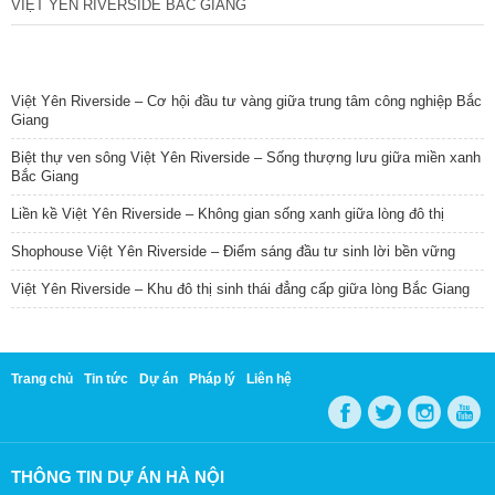
VIỆT YÊN RIVERSIDE BẮC GIANG
TIN NỔI BẬT
Việt Yên Riverside – Cơ hội đầu tư vàng giữa trung tâm công nghiệp Bắc
Giang
Biệt thự ven sông Việt Yên Riverside – Sống thượng lưu giữa miền xanh
Bắc Giang
Liền kề Việt Yên Riverside – Không gian sống xanh giữa lòng đô thị
Shophouse Việt Yên Riverside – Điểm sáng đầu tư sinh lời bền vững
Việt Yên Riverside – Khu đô thị sinh thái đẳng cấp giữa lòng Bắc Giang
Trang chủ
Tin tức
Dự án
Pháp lý
Liên hệ
THÔNG TIN DỰ ÁN HÀ NỘI