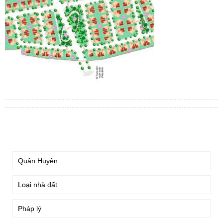
TÌM KIẾM