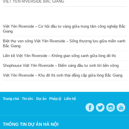
VIỆT YÊN RIVERSIDE BẮC GIANG
TIN NỔI BẬT
Việt Yên Riverside – Cơ hội đầu tư vàng giữa trung tâm công nghiệp Bắc
Giang
Biệt thự ven sông Việt Yên Riverside – Sống thượng lưu giữa miền xanh
Bắc Giang
Liền kề Việt Yên Riverside – Không gian sống xanh giữa lòng đô thị
Shophouse Việt Yên Riverside – Điểm sáng đầu tư sinh lời bền vững
Việt Yên Riverside – Khu đô thị sinh thái đẳng cấp giữa lòng Bắc Giang
Trang chủ
Tin tức
Dự án
Pháp lý
Liên hệ
THÔNG TIN DỰ ÁN HÀ NỘI