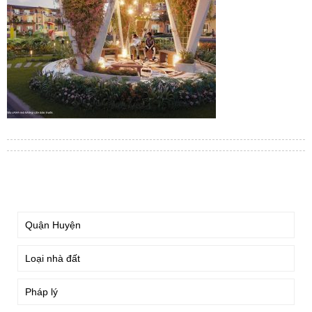
TÌM KIẾM