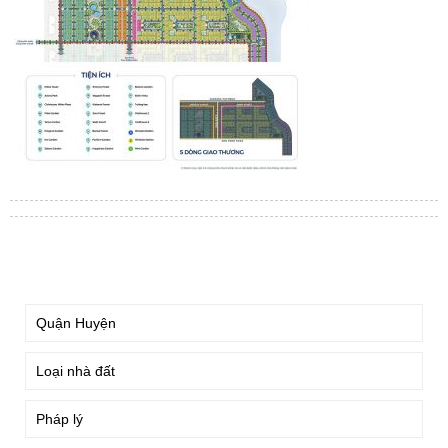
TÌM KIẾM