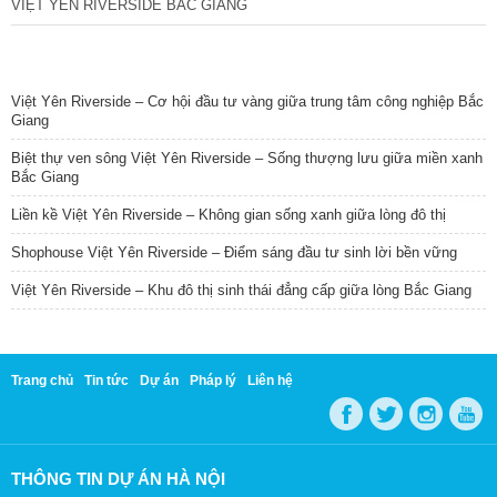
VIỆT YÊN RIVERSIDE BẮC GIANG
TIN NỔI BẬT
Việt Yên Riverside – Cơ hội đầu tư vàng giữa trung tâm công nghiệp Bắc
Giang
Biệt thự ven sông Việt Yên Riverside – Sống thượng lưu giữa miền xanh
Bắc Giang
Liền kề Việt Yên Riverside – Không gian sống xanh giữa lòng đô thị
Shophouse Việt Yên Riverside – Điểm sáng đầu tư sinh lời bền vững
Việt Yên Riverside – Khu đô thị sinh thái đẳng cấp giữa lòng Bắc Giang
Trang chủ
Tin tức
Dự án
Pháp lý
Liên hệ
THÔNG TIN DỰ ÁN HÀ NỘI