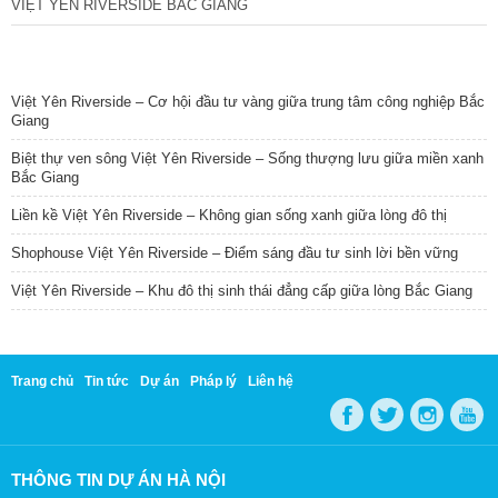
VIỆT YÊN RIVERSIDE BẮC GIANG
TIN NỔI BẬT
Việt Yên Riverside – Cơ hội đầu tư vàng giữa trung tâm công nghiệp Bắc
Giang
Biệt thự ven sông Việt Yên Riverside – Sống thượng lưu giữa miền xanh
Bắc Giang
Liền kề Việt Yên Riverside – Không gian sống xanh giữa lòng đô thị
Shophouse Việt Yên Riverside – Điểm sáng đầu tư sinh lời bền vững
Việt Yên Riverside – Khu đô thị sinh thái đẳng cấp giữa lòng Bắc Giang
Trang chủ
Tin tức
Dự án
Pháp lý
Liên hệ
THÔNG TIN DỰ ÁN HÀ NỘI