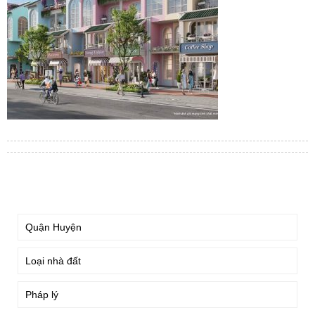
TÌM KIẾM