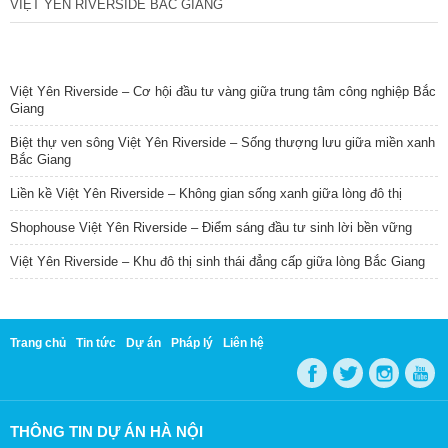
VIỆT YÊN RIVERSIDE BẮC GIANG
TIN NỔI BẬT
Việt Yên Riverside – Cơ hội đầu tư vàng giữa trung tâm công nghiệp Bắc
Giang
Biệt thự ven sông Việt Yên Riverside – Sống thượng lưu giữa miền xanh
Bắc Giang
Liền kề Việt Yên Riverside – Không gian sống xanh giữa lòng đô thị
Shophouse Việt Yên Riverside – Điểm sáng đầu tư sinh lời bền vững
Việt Yên Riverside – Khu đô thị sinh thái đẳng cấp giữa lòng Bắc Giang
Trang chủ
Tin tức
Dự án
Pháp lý
Liên hệ
THÔNG TIN DỰ ÁN HÀ NỘI