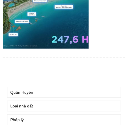
TÌM KIẾM