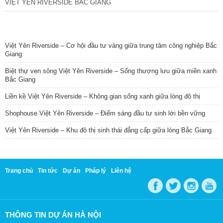
VIỆT YÊN RIVERSIDE BẮC GIANG
TIN NỔI BẬT
Việt Yên Riverside – Cơ hội đầu tư vàng giữa trung tâm công nghiệp Bắc
Giang
Biệt thự ven sông Việt Yên Riverside – Sống thượng lưu giữa miền xanh
Bắc Giang
Liền kề Việt Yên Riverside – Không gian sống xanh giữa lòng đô thị
Shophouse Việt Yên Riverside – Điểm sáng đầu tư sinh lời bền vững
Việt Yên Riverside – Khu đô thị sinh thái đẳng cấp giữa lòng Bắc Giang
Trang chủ
Tin tức
Dự án
Pháp lý
Liên hệ
THÔNG TIN DỰ ÁN HÀ NỘI