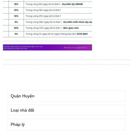
TÌM KIẾM