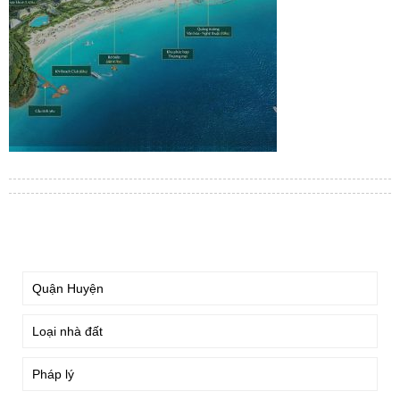
TÌM KIẾM