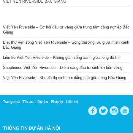
VIỆT YÊN RIVERSIDE BẮC GIANG
TIN NỔI BẬT
Việt Yên Riverside – Cơ hội đầu tư vàng giữa trung tâm công nghiệp Bắc
Giang
Biệt thự ven sông Việt Yên Riverside – Sống thượng lưu giữa miền xanh
Bắc Giang
Liền kề Việt Yên Riverside – Không gian sống xanh giữa lòng đô thị
Shophouse Việt Yên Riverside – Điểm sáng đầu tư sinh lời bền vững
Việt Yên Riverside – Khu đô thị sinh thái đẳng cấp giữa lòng Bắc Giang
Trang chủ
Tin tức
Dự án
Pháp lý
Liên hệ
THÔNG TIN DỰ ÁN HÀ NỘI