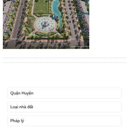
TÌM KIẾM