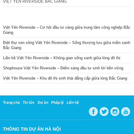
VIỆT YÊN RIVERSIDE BẮC GIANG
TIN NỔI BẬT
Việt Yên Riverside – Cơ hội đầu tư vàng giữa trung tâm công nghiệp Bắc
Giang
Biệt thự ven sông Việt Yên Riverside – Sống thượng lưu giữa miền xanh
Bắc Giang
Liền kề Việt Yên Riverside – Không gian sống xanh giữa lòng đô thị
Shophouse Việt Yên Riverside – Điểm sáng đầu tư sinh lời bền vững
Việt Yên Riverside – Khu đô thị sinh thái đẳng cấp giữa lòng Bắc Giang
Trang chủ
Tin tức
Dự án
Pháp lý
Liên hệ
THÔNG TIN DỰ ÁN HÀ NỘI