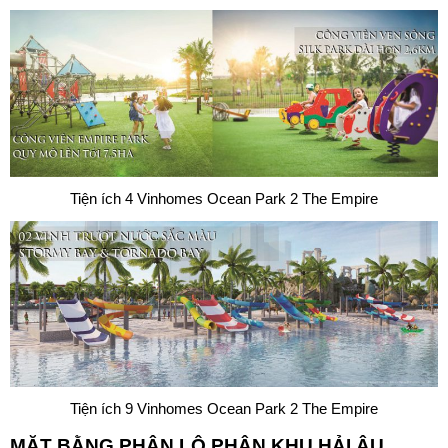
Tiện ích 4 Vinhomes Ocean Park 2 The Empire
Tiện ích 9 Vinhomes Ocean Park 2 The Empire
MẶT BẰNG PHÂN LÔ PHÂN KHU HẢI ÂU