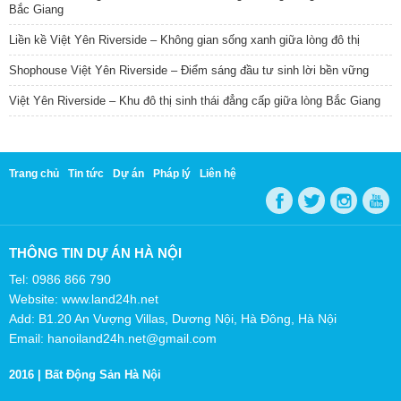
Bắc Giang
Liền kề Việt Yên Riverside – Không gian sống xanh giữa lòng đô thị
Shophouse Việt Yên Riverside – Điểm sáng đầu tư sinh lời bền vững
Việt Yên Riverside – Khu đô thị sinh thái đẳng cấp giữa lòng Bắc Giang
Trang chủ
Tin tức
Dự án
Pháp lý
Liên hệ
THÔNG TIN DỰ ÁN HÀ NỘI
Tel: 0986 866 790
Website: www.land24h.net
Add: B1.20 An Vượng Villas, Dương Nội, Hà Đông, Hà Nội
Email: hanoiland24h.net@gmail.com
2016 |
Bất Động Sản Hà Nội