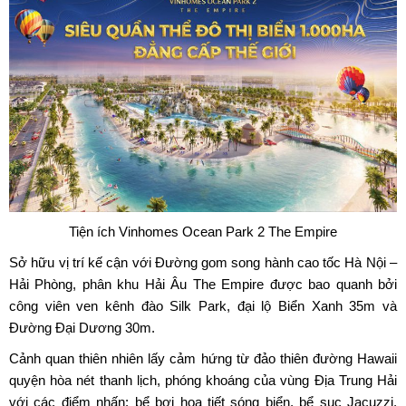
Tiện ích Vinhomes Ocean Park 2 The Empire
Sở hữu vị trí kế cận với Đường gom song hành cao tốc Hà Nội –
Hải Phòng, phân khu Hải Âu The Empire được bao quanh bởi
công viên ven kênh đào Silk Park, đại lộ Biển Xanh 35m và
Đường Đại Dương 30m.
Cảnh quan thiên nhiên lấy cảm hứng từ đảo thiên đường Hawaii
quyện hòa nét thanh lịch, phóng khoáng của vùng Địa Trung Hải
với các điểm nhấn: bể bơi họa tiết sóng biển, bể sục Jacuzzi,