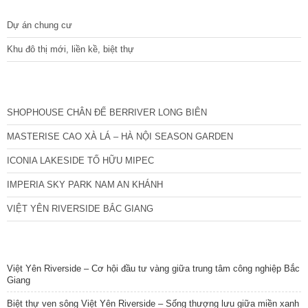
Dự án chung cư
Khu đô thị mới, liền kề, biệt thự
CÁC DỰ ÁN MỚI NHẤT
SHOPHOUSE CHÂN ĐẾ BERRIVER LONG BIÊN
MASTERISE CAO XÀ LÁ – HÀ NỘI SEASON GARDEN
ICONIA LAKESIDE TỐ HỮU MIPEC
IMPERIA SKY PARK NAM AN KHÁNH
VIỆT YÊN RIVERSIDE BẮC GIANG
TIN NỔI BẬT
Việt Yên Riverside – Cơ hội đầu tư vàng giữa trung tâm công nghiệp Bắc
Giang
Biệt thự ven sông Việt Yên Riverside – Sống thượng lưu giữa miền xanh