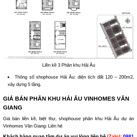
Liền kề 3 Phân khu Hải Âu
Thông số shophouse Hải Âu: diện tích đất 120 – 200m2,
xây dựng 5 tầng.
GIÁ BÁN PHÂN KHU HẢI ÂU VINHOMES VĂN
GIANG
Giá bán liền kề, biệt thự, shophouse phân khu Hải Âu dự án
Vinhomes Văn Giang: Liên hệ
Khách hàng quan tâm dự án vui lòng liên hệ
(Zalo):
0981