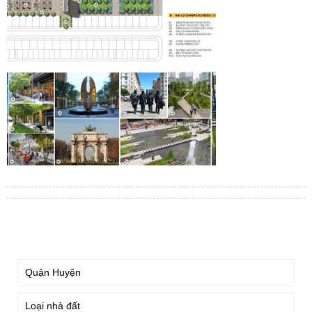
TÌM KIẾM