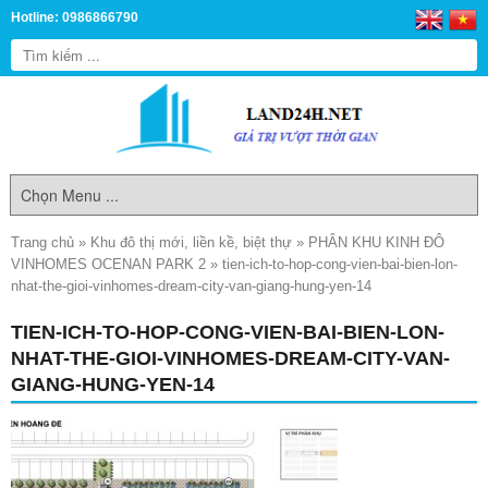
Hotline: 0986866790
Trang chủ
»
Khu đô thị mới, liền kề, biệt thự
»
PHÂN KHU KINH ĐÔ
VINHOMES OCENAN PARK 2
»
tien-ich-to-hop-cong-vien-bai-bien-lon-
nhat-the-gioi-vinhomes-dream-city-van-giang-hung-yen-14
TIEN-ICH-TO-HOP-CONG-VIEN-BAI-BIEN-LON-
NHAT-THE-GIOI-VINHOMES-DREAM-CITY-VAN-
GIANG-HUNG-YEN-14