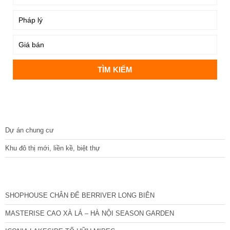
DỰ ÁN
Dự án chung cư
Khu đô thị mới, liền kề, biệt thự
CÁC DỰ ÁN MỚI NHẤT
SHOPHOUSE CHÂN ĐẾ BERRIVER LONG BIÊN
MASTERISE CAO XÀ LÁ – HÀ NỘI SEASON GARDEN