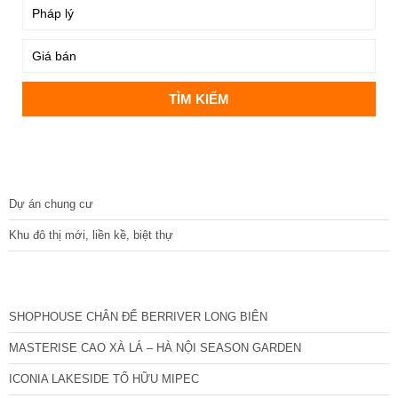
DỰ ÁN
Dự án chung cư
Khu đô thị mới, liền kề, biệt thự
CÁC DỰ ÁN MỚI NHẤT
SHOPHOUSE CHÂN ĐẾ BERRIVER LONG BIÊN
MASTERISE CAO XÀ LÁ – HÀ NỘI SEASON GARDEN
ICONIA LAKESIDE TỐ HỮU MIPEC