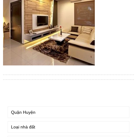
TÌM KIẾM