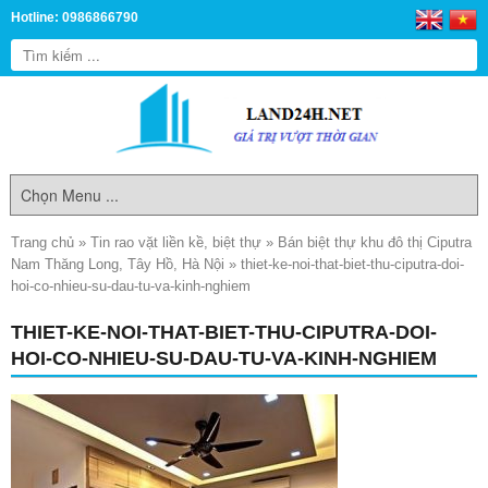
Hotline: 0986866790
Trang chủ
»
Tin rao vặt liền kề, biệt thự
»
Bán biệt thự khu đô thị Ciputra
Nam Thăng Long, Tây Hồ, Hà Nội
»
thiet-ke-noi-that-biet-thu-ciputra-doi-
hoi-co-nhieu-su-dau-tu-va-kinh-nghiem
THIET-KE-NOI-THAT-BIET-THU-CIPUTRA-DOI-
HOI-CO-NHIEU-SU-DAU-TU-VA-KINH-NGHIEM