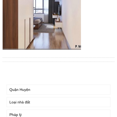
TÌM KIẾM