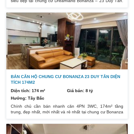
siêu đẹp tại chung cư Dreamland Bonanza – 23 Duy Tân.
Diện tích: 97m², gồm 3 ngủ + 2 vệ sinh. Thiết kế cực kỳ
hợp lý các phòng đều tràn ngập ánh sáng tự nhiên. Hướng
cửa Bắc. Ban công Tây. Tầng cao view bát ngát thoáng
mát. Nhà nguyên Bản CĐT. Giá bán: 5 tỷ có thương lượng
đẹp. Liên hệ : 0832133366
BÁN CĂN HỘ CHUNG CƯ BONANZA 23 DUY TÂN DIỆN
TÍCH 174M2
Diện tích: 174 m²
Giá bán: 8 tỷ
Hướng: Tây Bắc
Chính chủ cần bán nhanh căn 4PN 3WC, 174m² tầng
trung, đẹp nhất, mới nhất và rẻ nhất tại chung cư Bonanza
23 Duy Tân. Do gia chủ không còn nhu cầu sử dụng nữa,
nên cần bán lại để đầu tư cái khác, cụ thể như sau:
Hướng: TB, ban công Đông Nam. Thiết kế: 4 ngủ 3WC DT: