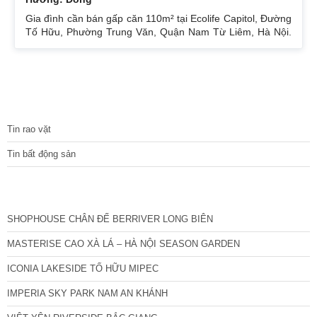
Gia đình cần bán gấp căn 110m² tại Ecolife Capitol, Đường
Tố Hữu, Phường Trung Văn, Quận Nam Từ Liêm, Hà Nội.
Căn hoa hậu 3PN – 2WC tầng trung rất thoáng mát.
Hướng Đông Bắc mát mẻ, căn hộ có ban công thoáng mát.
Để lại nội thất cả đồ điện tử chỉ mang đi đồ cá nhân. Đầy
đủ tiện ích, dịch vụ ngay dưới chân tòa nhà. Bán 4.15 tỷ có
thương lượng. Sổ đỏ sang tên nhanh gọn. Bác nào có nhu
TIN TỨC
cầu quan tâm liên
Tin rao vặt
Tin bất động sản
CÁC DỰ ÁN MỚI NHẤT
SHOPHOUSE CHÂN ĐẾ BERRIVER LONG BIÊN
MASTERISE CAO XÀ LÁ – HÀ NỘI SEASON GARDEN
ICONIA LAKESIDE TỐ HỮU MIPEC
IMPERIA SKY PARK NAM AN KHÁNH