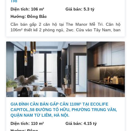
TRÌ
Diện tích: 106 m²
Giá bán: 5.3 tỷ
Hướng: Đông Bắc
Cần bán gấp 2 căn hộ tại The Manor Mễ Trì. Căn hộ
106m² thiết kế 2 phòng ngủ, 2wc. Cửa vào Tây Nam, ban
công Đông Bắc. Nhà đang cho thuê. Giá 5,3 tỷ. Căn hộ
189m² thiết kế 3 phòng ngủ, 2wc, 2 gác xép. Nhà đang ở.
Giá bán 7,4 tỷ. Cả 2 căn chủ nhà đều để lại toàn bộ nội
thất. Xem nhà liên hệ: 0832133366
GIA ĐÌNH CẦN BÁN GẤP CĂN 110M² TẠI ECOLIFE
CAPITOL,58 ĐƯỜNG TỐ HỮU, PHƯỜNG TRUNG VĂN,
QUẬN NAM TỪ LIÊM, HÀ NỘI.
Diện tích: 110 m²
Giá bán: 4.15 tỷ
Hướng: Đông