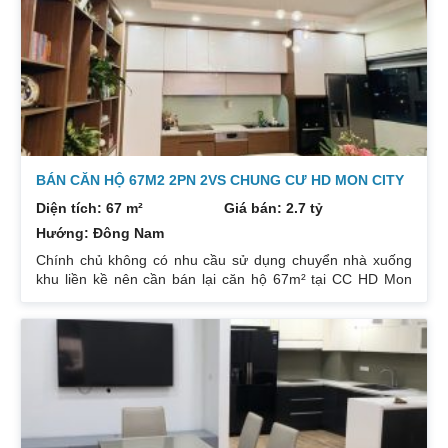
174m². Nội thất đẹp thiết kế sang trọng trẻ trung. Phòng
khách, bếp, thiết bị vệ sinh tất cả đều mới và sử dụng tốt.
Nhà đã có sổ pháp
BÁN CĂN HỘ 67M2 2PN 2VS CHUNG CƯ HD MON CITY
Diện tích: 67 m²
Giá bán: 2.7 tỷ
Hướng: Đông Nam
Chính chủ không có nhu cầu sử dụng chuyển nhà xuống
khu liền kề nên cần bán lại căn hộ 67m² tại CC HD Mon
City Căn hộ thiết kế 2 phòng ngủ và 2 phòng vệ sinh. Ban
công hướng Đông Nam căn góc nhiều mặt thoáng và có
ban công nhỏ phòng ngủ chính. Đồ nội thất cao cấp bán
để lại toàn bộ nội thất cao cấp theo phong cách Châu Âu.
Sổ đỏ chính chủ xem nhà 24/24. Liên hệ xem nhà:
0832133366