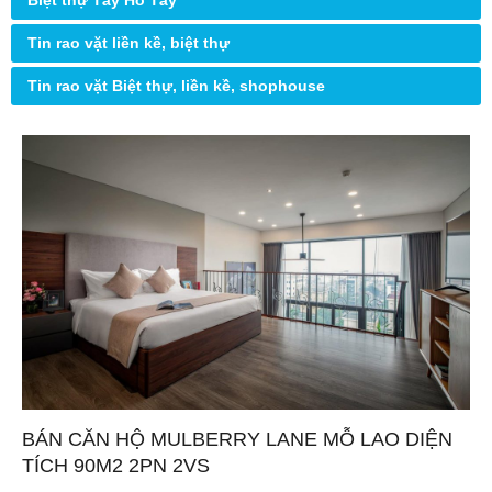
Biệt thự Tây Hồ Tây
Tin rao vặt liền kề, biệt thự
Tin rao vặt Biệt thự, liền kề, shophouse
BÁN CĂN HỘ MULBERRY LANE MỖ LAO DIỆN
TÍCH 90M2 2PN 2VS