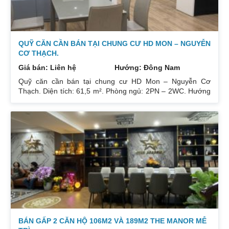
QUỸ CĂN CẦN BÁN TẠI CHUNG CƯ HD MON – NGUYỄN
CƠ THẠCH.
Giá bán: Liên hệ
Hướng: Đông Nam
Quỹ căn cần bán tại chung cư HD Mon – Nguyễn Cơ
Thạch. Diện tích: 61,5 m². Phòng ngủ: 2PN – 2WC. Hướng
ban công: Đông Bắc – Cửa Tây Nam. Full nội thất. Có sổ.
Giá: 3 tỷ. Diện tích: 67 m². Phòng ngủ: 2PN 2WC. Hướng
ban công: Đông Nam. Nội thất: Nhà full đồ đẹp, Có sổ. Giá:
3 tỷ 250. Diện tích: 86 m². Phòng ngủ: 2PN 2WC. Hướng
ban công: Tây tứ trạch. Nội thất: Nhà full đồ. Có sổ. Giá: 4
tỷ.
BÁN GẤP 2 CĂN HỘ 106M2 VÀ 189M2 THE MANOR MỄ