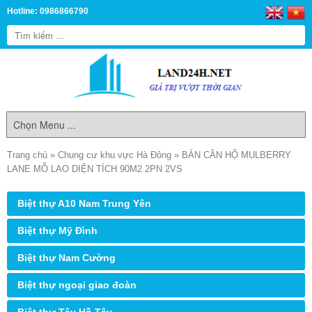
Hotline: 0986866790
Trang chủ
»
Chung cư khu vực Hà Đông
»
BÁN CĂN HỘ MULBERRY
LANE MỖ LAO DIỆN TÍCH 90M2 2PN 2VS
Biệt thự A10 Nam Trung Yên
Biệt thự Mỹ Đình
Biệt thự Nam Cường
Biệt thự ngoại giao đoàn