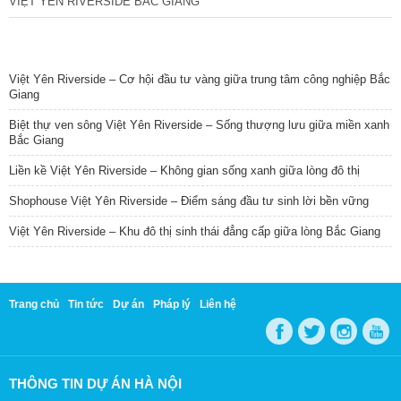
VIỆT YÊN RIVERSIDE BẮC GIANG
TIN NỔI BẬT
Việt Yên Riverside – Cơ hội đầu tư vàng giữa trung tâm công nghiệp Bắc
Giang
Biệt thự ven sông Việt Yên Riverside – Sống thượng lưu giữa miền xanh
Bắc Giang
Liền kề Việt Yên Riverside – Không gian sống xanh giữa lòng đô thị
Shophouse Việt Yên Riverside – Điểm sáng đầu tư sinh lời bền vững
Việt Yên Riverside – Khu đô thị sinh thái đẳng cấp giữa lòng Bắc Giang
Trang chủ
Tin tức
Dự án
Pháp lý
Liên hệ
THÔNG TIN DỰ ÁN HÀ NỘI