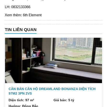
LH: 0832133366
Xem thêm:
6th Element
TIN LIÊN QUAN
CẦN BÁN CĂN HỘ DREAMLAND BONANZA DIỆN TÍCH
97M2 3PN 2VS
Diện tích: 97 m²
Giá bán: 5 tỷ
Hướng: Đông Bắc