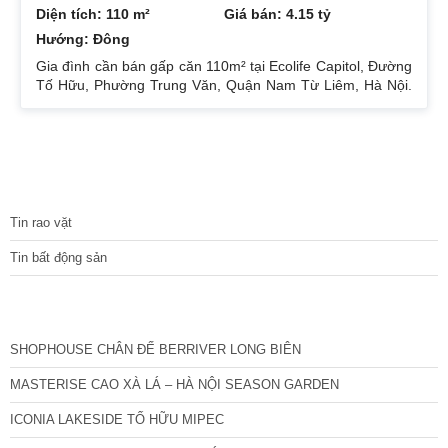
Diện tích: 110 m²
Giá bán: 4.15 tỷ
Hướng: Đông
Gia đình cần bán gấp căn 110m² tại Ecolife Capitol, Đường
Tố Hữu, Phường Trung Văn, Quận Nam Từ Liêm, Hà Nội.
Căn hoa hậu 3PN – 2WC tầng trung rất thoáng mát.
Hướng Đông Bắc mát mẻ, căn hộ có ban công thoáng mát.
Để lại nội thất cả đồ điện tử chỉ mang đi đồ cá nhân. Đầy
đủ tiện ích, dịch vụ ngay dưới chân tòa nhà. Bán 4.15 tỷ có
thương lượng. Sổ đỏ sang tên nhanh gọn. Bác nào có nhu
TIN TỨC
cầu quan tâm liên
Tin rao vặt
Tin bất động sản
CÁC DỰ ÁN MỚI NHẤT
SHOPHOUSE CHÂN ĐẾ BERRIVER LONG BIÊN
MASTERISE CAO XÀ LÁ – HÀ NỘI SEASON GARDEN
ICONIA LAKESIDE TỐ HỮU MIPEC