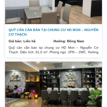
QUỸ CĂN CẦN BÁN TẠI CHUNG CƯ HD MON – NGUYỄN
CƠ THẠCH.
Giá bán: Liên hệ
Hướng: Đông Nam
Quỹ căn cần bán tại chung cư HD Mon – Nguyễn Cơ
Thạch. Diện tích: 61,5 m². Phòng ngủ: 2PN – 2WC. Hướng
ban công: Đông Bắc – Cửa Tây Nam. Full nội thất. Có sổ.
Giá: 3 tỷ. Diện tích: 67 m². Phòng ngủ: 2PN 2WC. Hướng
ban công: Đông Nam. Nội thất: Nhà full đồ đẹp, Có sổ. Giá:
3 tỷ 250. Diện tích: 86 m². Phòng ngủ: 2PN 2WC. Hướng
ban công: Tây tứ trạch. Nội thất: Nhà full đồ. Có sổ. Giá: 4
tỷ.