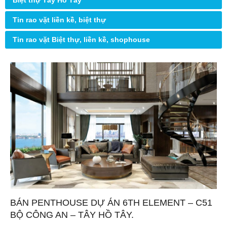
Biệt thự Tây Hồ Tây
Tin rao vặt liền kề, biệt thự
Tin rao vặt Biệt thự, liền kề, shophouse
BÁN PENTHOUSE DỰ ÁN 6TH ELEMENT – C51
BỘ CÔNG AN – TÂY HỒ TÂY.