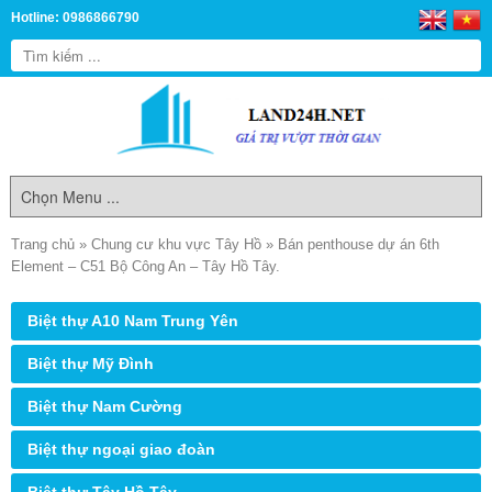
Hotline: 0986866790
Trang chủ
»
Chung cư khu vực Tây Hồ
»
Bán penthouse dự án 6th
Element – C51 Bộ Công An – Tây Hồ Tây.
Biệt thự A10 Nam Trung Yên
Biệt thự Mỹ Đình
Biệt thự Nam Cường
Biệt thự ngoại giao đoàn