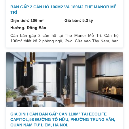
BÁN GẤP 2 CĂN HỘ 106M2 VÀ 189M2 THE MANOR MỄ
TRÌ
Diện tích: 106 m²
Giá bán: 5.3 tỷ
Hướng: Đông Bắc
Cần bán gấp 2 căn hộ tại The Manor Mễ Trì. Căn hộ
106m² thiết kế 2 phòng ngủ, 2wc. Cửa vào Tây Nam, ban
công Đông Bắc. Nhà đang cho thuê. Giá 5,3 tỷ. Căn hộ
189m² thiết kế 3 phòng ngủ, 2wc, 2 gác xép. Nhà đang ở.
Giá bán 7,4 tỷ. Cả 2 căn chủ nhà đều để lại toàn bộ nội
thất. Xem nhà liên hệ: 0832133366
GIA ĐÌNH CẦN BÁN GẤP CĂN 110M² TẠI ECOLIFE
CAPITOL,58 ĐƯỜNG TỐ HỮU, PHƯỜNG TRUNG VĂN,
QUẬN NAM TỪ LIÊM, HÀ NỘI.