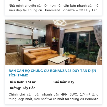
Nhà mình chuyển căn lớn hơn nên cần bán nhanh căn hộ
siêu đẹp tại chung cư Dreamland Bonanza – 23 Duy Tân.
Diện tích: 97m², gồm 3 ngủ + 2 vệ sinh. Thiết kế cực kỳ
hợp lý các phòng đều tràn ngập ánh sáng tự nhiên. Hướng
cửa Bắc. Ban công Tây. Tầng cao view bát ngát thoáng
mát. Nhà nguyên Bản CĐT. Giá bán: 5 tỷ có thương lượng
đẹp. Liên hệ : 0832133366
BÁN CĂN HỘ CHUNG CƯ BONANZA 23 DUY TÂN DIỆN
TÍCH 174M2
Diện tích: 174 m²
Giá bán: 8 tỷ
Hướng: Tây Bắc
Chính chủ cần bán nhanh căn 4PN 3WC, 174m² tầng
trung, đẹp nhất, mới nhất và rẻ nhất tại chung cư Bonanza
23 Duy Tân. Do gia chủ không còn nhu cầu sử dụng nữa,