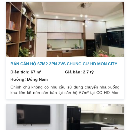
nên cần bán lại để đầu tư cái khác, cụ thể như sau:
Hướng: TB, ban công Đông Nam. Thiết kế: 4 ngủ 3WC DT:
174m². Nội thất đẹp thiết kế sang trọng trẻ trung. Phòng
khách, bếp, thiết bị vệ sinh tất cả đều mới và sử dụng tốt.
Nhà đã có sổ pháp
BÁN CĂN HỘ 67M2 2PN 2VS CHUNG CƯ HD MON CITY
Diện tích: 67 m²
Giá bán: 2.7 tỷ
Hướng: Đông Nam
Chính chủ không có nhu cầu sử dụng chuyển nhà xuống
khu liền kề nên cần bán lại căn hộ 67m² tại CC HD Mon
City Căn hộ thiết kế 2 phòng ngủ và 2 phòng vệ sinh. Ban
công hướng Đông Nam căn góc nhiều mặt thoáng và có
ban công nhỏ phòng ngủ chính. Đồ nội thất cao cấp bán
để lại toàn bộ nội thất cao cấp theo phong cách Châu Âu.
Sổ đỏ chính chủ xem nhà 24/24. Liên hệ xem nhà:
0832133366