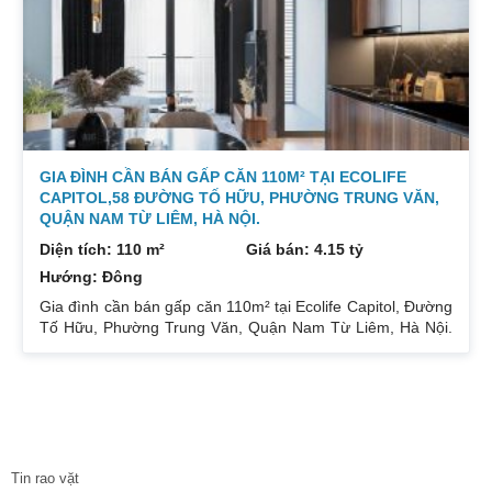
GIA ĐÌNH CẦN BÁN GẤP CĂN 110M² TẠI ECOLIFE
CAPITOL,58 ĐƯỜNG TỐ HỮU, PHƯỜNG TRUNG VĂN,
QUẬN NAM TỪ LIÊM, HÀ NỘI.
Diện tích: 110 m²
Giá bán: 4.15 tỷ
Hướng: Đông
Gia đình cần bán gấp căn 110m² tại Ecolife Capitol, Đường
Tố Hữu, Phường Trung Văn, Quận Nam Từ Liêm, Hà Nội.
Căn hoa hậu 3PN – 2WC tầng trung rất thoáng mát.
Hướng Đông Bắc mát mẻ, căn hộ có ban công thoáng mát.
Để lại nội thất cả đồ điện tử chỉ mang đi đồ cá nhân. Đầy
đủ tiện ích, dịch vụ ngay dưới chân tòa nhà. Bán 4.15 tỷ có
thương lượng. Sổ đỏ sang tên nhanh gọn. Bác nào có nhu
TIN TỨC
cầu quan tâm liên
Tin rao vặt