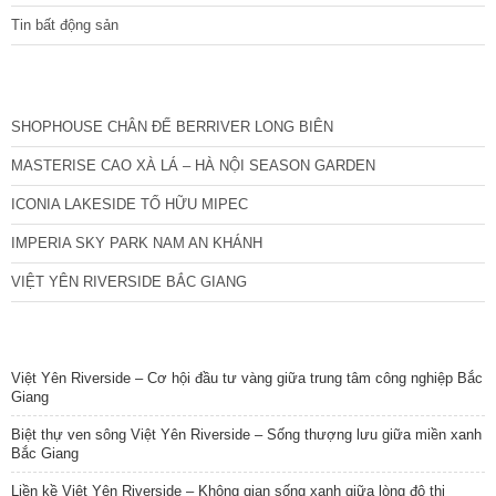
Tin bất động sản
CÁC DỰ ÁN MỚI NHẤT
SHOPHOUSE CHÂN ĐẾ BERRIVER LONG BIÊN
MASTERISE CAO XÀ LÁ – HÀ NỘI SEASON GARDEN
ICONIA LAKESIDE TỐ HỮU MIPEC
IMPERIA SKY PARK NAM AN KHÁNH
VIỆT YÊN RIVERSIDE BẮC GIANG
TIN NỔI BẬT
Việt Yên Riverside – Cơ hội đầu tư vàng giữa trung tâm công nghiệp Bắc
Giang
Biệt thự ven sông Việt Yên Riverside – Sống thượng lưu giữa miền xanh
Bắc Giang
Liền kề Việt Yên Riverside – Không gian sống xanh giữa lòng đô thị