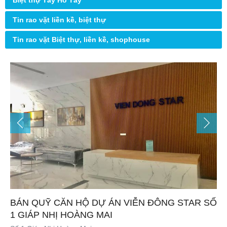
Biệt thự Tây Hồ Tây
Tin rao vặt liền kề, biệt thự
Tin rao vặt Biệt thự, liền kề, shophouse
BÁN QUỸ CĂN HỘ DỰ ÁN VIỄN ĐÔNG STAR SỐ
1 GIÁP NHỊ HOÀNG MAI