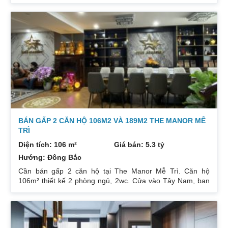
ban công: Đông Bắc – Cửa Tây Nam. Full nội thất. Có sổ.
Giá: 3 tỷ. Diện tích: 67 m². Phòng ngủ: 2PN 2WC. Hướng
ban công: Đông Nam. Nội thất: Nhà full đồ đẹp, Có sổ. Giá:
3 tỷ 250. Diện tích: 86 m². Phòng ngủ: 2PN 2WC. Hướng
ban công: Tây tứ trạch. Nội thất: Nhà full đồ. Có sổ. Giá: 4
tỷ.
BÁN GẤP 2 CĂN HỘ 106M2 VÀ 189M2 THE MANOR MỄ
TRÌ
Diện tích: 106 m²
Giá bán: 5.3 tỷ
Hướng: Đông Bắc
Cần bán gấp 2 căn hộ tại The Manor Mễ Trì. Căn hộ
106m² thiết kế 2 phòng ngủ, 2wc. Cửa vào Tây Nam, ban
công Đông Bắc. Nhà đang cho thuê. Giá 5,3 tỷ. Căn hộ
189m² thiết kế 3 phòng ngủ, 2wc, 2 gác xép. Nhà đang ở.
Giá bán 7,4 tỷ. Cả 2 căn chủ nhà đều để lại toàn bộ nội
thất. Xem nhà liên hệ: 0832133366