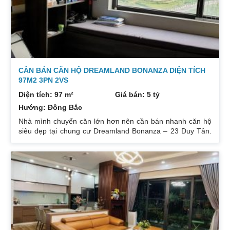
CẦN BÁN CĂN HỘ DREAMLAND BONANZA DIỆN TÍCH
97M2 3PN 2VS
Diện tích: 97 m²
Giá bán: 5 tỷ
Hướng: Đông Bắc
Nhà mình chuyển căn lớn hơn nên cần bán nhanh căn hộ
siêu đẹp tại chung cư Dreamland Bonanza – 23 Duy Tân.
Diện tích: 97m², gồm 3 ngủ + 2 vệ sinh. Thiết kế cực kỳ
hợp lý các phòng đều tràn ngập ánh sáng tự nhiên. Hướng
cửa Bắc. Ban công Tây. Tầng cao view bát ngát thoáng
mát. Nhà nguyên Bản CĐT. Giá bán: 5 tỷ có thương lượng
đẹp. Liên hệ : 0832133366