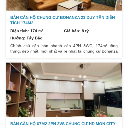
BÁN CĂN HỘ CHUNG CƯ BONANZA 23 DUY TÂN DIỆN
TÍCH 174M2
Diện tích: 174 m²
Giá bán: 8 tỷ
Hướng: Tây Bắc
Chính chủ cần bán nhanh căn 4PN 3WC, 174m² tầng
trung, đẹp nhất, mới nhất và rẻ nhất tại chung cư Bonanza
23 Duy Tân. Do gia chủ không còn nhu cầu sử dụng nữa,
nên cần bán lại để đầu tư cái khác, cụ thể như sau:
Hướng: TB, ban công Đông Nam. Thiết kế: 4 ngủ 3WC DT:
174m². Nội thất đẹp thiết kế sang trọng trẻ trung. Phòng
khách, bếp, thiết bị vệ sinh tất cả đều mới và sử dụng tốt.
Nhà đã có sổ pháp
BÁN CĂN HỘ 67M2 2PN 2VS CHUNG CƯ HD MON CITY