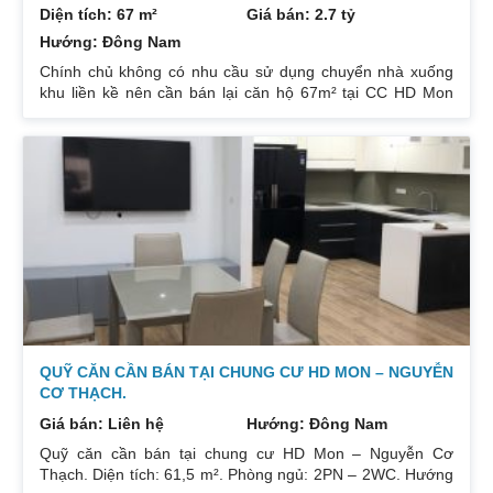
Diện tích: 67 m²
Giá bán: 2.7 tỷ
Hướng: Đông Nam
Chính chủ không có nhu cầu sử dụng chuyển nhà xuống
khu liền kề nên cần bán lại căn hộ 67m² tại CC HD Mon
City Căn hộ thiết kế 2 phòng ngủ và 2 phòng vệ sinh. Ban
công hướng Đông Nam căn góc nhiều mặt thoáng và có
ban công nhỏ phòng ngủ chính. Đồ nội thất cao cấp bán
để lại toàn bộ nội thất cao cấp theo phong cách Châu Âu.
Sổ đỏ chính chủ xem nhà 24/24. Liên hệ xem nhà:
0832133366
QUỸ CĂN CẦN BÁN TẠI CHUNG CƯ HD MON – NGUYỄN
CƠ THẠCH.
Giá bán: Liên hệ
Hướng: Đông Nam
Quỹ căn cần bán tại chung cư HD Mon – Nguyễn Cơ
Thạch. Diện tích: 61,5 m². Phòng ngủ: 2PN – 2WC. Hướng