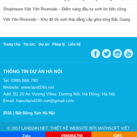
Shophouse Việt Yên Riverside – Điểm sáng đầu tư sinh lời bền vững
Việt Yên Riverside – Khu đô thị sinh thái đẳng cấp giữa lòng Bắc Giang
Trang chủ
Tin tức
Dự án
Pháp lý
Liên hệ
THÔNG TIN DỰ ÁN HÀ NỘI
Tel: 0986 866 790
Website: www.land24h.net
Add: B1.20 An Vượng Villas, Dương Nội, Hà Đông, Hà Nội
Email: hanoiland24h.net@gmail.com
2016 |
Bất Động Sản Hà Nội
© 2017 LAND24H.NET. THIẾT KẾ WEBSITE BỞI
MATHSOFT VIỆT
NAM
Zalo
0986866790
SMS