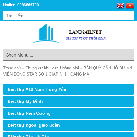
Hotline: 0986866790
Trang chủ
»
Chung cư khu vực Hoàng Mai
»
BÁN QUỸ CĂN HỘ DỰ ÁN
VIỄN ĐÔNG STAR SỐ 1 GIÁP NHỊ HOÀNG MAI
Biệt thự A10 Nam Trung Yên
Biệt thự Mỹ Đình
Biệt thự Nam Cường
Biệt thự ngoại giao đoàn