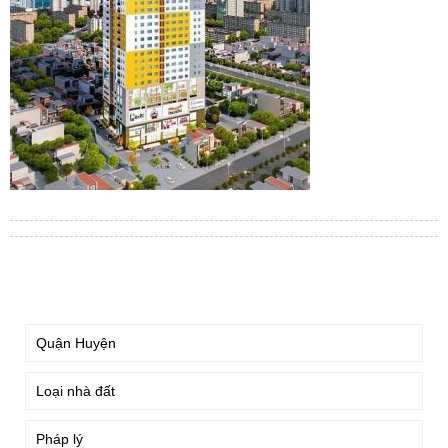
TÌM KIẾM