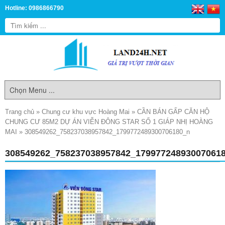
Hotline: 0986866790
Trang chủ
»
Chung cư khu vực Hoàng Mai
»
CẦN BÁN GẤP CĂN HỘ
CHUNG CƯ 85M2 DỰ ÁN VIỄN ĐÔNG STAR SỐ 1 GIÁP NHỊ HOÀNG
MAI
»
308549262_758237038957842_1799772489300706180_n
308549262_758237038957842_17997724893007061