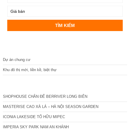
DỰ ÁN
Dự án chung cư
Khu đô thị mới, liền kề, biệt thự
CÁC DỰ ÁN MỚI NHẤT
SHOPHOUSE CHÂN ĐẾ BERRIVER LONG BIÊN
MASTERISE CAO XÀ LÁ – HÀ NỘI SEASON GARDEN
ICONIA LAKESIDE TỐ HỮU MIPEC
IMPERIA SKY PARK NAM AN KHÁNH