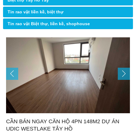
Biệt thự Tây Hồ Tây
Tin rao vặt liền kề, biệt thự
Tin rao vặt Biệt thự, liền kề, shophouse
CẦN BÁN NGAY CĂN HỘ 4PN 148M2 DỰ ÁN
UDIC WESTLAKE TÂY HỒ