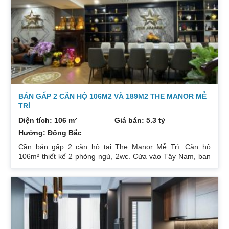
3 tỷ 250. Diện tích: 86 m². Phòng ngủ: 2PN 2WC. Hướng
ban công: Tây tứ trạch. Nội thất: Nhà full đồ. Có sổ. Giá: 4
tỷ.
BÁN GẤP 2 CĂN HỘ 106M2 VÀ 189M2 THE MANOR MỄ
TRÌ
Diện tích: 106 m²
Giá bán: 5.3 tỷ
Hướng: Đông Bắc
Cần bán gấp 2 căn hộ tại The Manor Mễ Trì. Căn hộ
106m² thiết kế 2 phòng ngủ, 2wc. Cửa vào Tây Nam, ban
công Đông Bắc. Nhà đang cho thuê. Giá 5,3 tỷ. Căn hộ
189m² thiết kế 3 phòng ngủ, 2wc, 2 gác xép. Nhà đang ở.
Giá bán 7,4 tỷ. Cả 2 căn chủ nhà đều để lại toàn bộ nội
thất. Xem nhà liên hệ: 0832133366