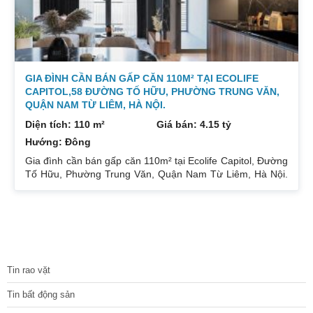
GIA ĐÌNH CẦN BÁN GẤP CĂN 110M² TẠI ECOLIFE
CAPITOL,58 ĐƯỜNG TỐ HỮU, PHƯỜNG TRUNG VĂN,
QUẬN NAM TỪ LIÊM, HÀ NỘI.
Diện tích: 110 m²
Giá bán: 4.15 tỷ
Hướng: Đông
Gia đình cần bán gấp căn 110m² tại Ecolife Capitol, Đường
Tố Hữu, Phường Trung Văn, Quận Nam Từ Liêm, Hà Nội.
Căn hoa hậu 3PN – 2WC tầng trung rất thoáng mát.
Hướng Đông Bắc mát mẻ, căn hộ có ban công thoáng mát.
Để lại nội thất cả đồ điện tử chỉ mang đi đồ cá nhân. Đầy
đủ tiện ích, dịch vụ ngay dưới chân tòa nhà. Bán 4.15 tỷ có
thương lượng. Sổ đỏ sang tên nhanh gọn. Bác nào có nhu
TIN TỨC
cầu quan tâm liên
Tin rao vặt
Tin bất động sản