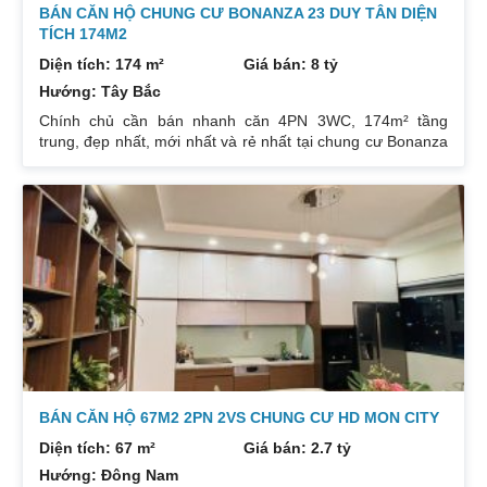
BÁN CĂN HỘ CHUNG CƯ BONANZA 23 DUY TÂN DIỆN
TÍCH 174M2
Diện tích: 174 m²
Giá bán: 8 tỷ
Hướng: Tây Bắc
Chính chủ cần bán nhanh căn 4PN 3WC, 174m² tầng
trung, đẹp nhất, mới nhất và rẻ nhất tại chung cư Bonanza
23 Duy Tân. Do gia chủ không còn nhu cầu sử dụng nữa,
nên cần bán lại để đầu tư cái khác, cụ thể như sau:
Hướng: TB, ban công Đông Nam. Thiết kế: 4 ngủ 3WC DT:
174m². Nội thất đẹp thiết kế sang trọng trẻ trung. Phòng
khách, bếp, thiết bị vệ sinh tất cả đều mới và sử dụng tốt.
Nhà đã có sổ pháp
BÁN CĂN HỘ 67M2 2PN 2VS CHUNG CƯ HD MON CITY
Diện tích: 67 m²
Giá bán: 2.7 tỷ
Hướng: Đông Nam