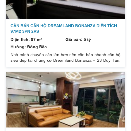
CẦN BÁN CĂN HỘ DREAMLAND BONANZA DIỆN TÍCH
97M2 3PN 2VS
Diện tích: 97 m²
Giá bán: 5 tỷ
Hướng: Đông Bắc
Nhà mình chuyển căn lớn hơn nên cần bán nhanh căn hộ
siêu đẹp tại chung cư Dreamland Bonanza – 23 Duy Tân.
Diện tích: 97m², gồm 3 ngủ + 2 vệ sinh. Thiết kế cực kỳ
hợp lý các phòng đều tràn ngập ánh sáng tự nhiên. Hướng
cửa Bắc. Ban công Tây. Tầng cao view bát ngát thoáng
mát. Nhà nguyên Bản CĐT. Giá bán: 5 tỷ có thương lượng
đẹp. Liên hệ : 0832133366