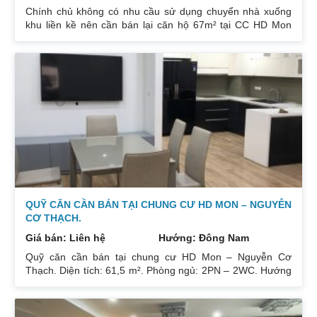
Chính chủ không có nhu cầu sử dụng chuyển nhà xuống
khu liền kề nên cần bán lại căn hộ 67m² tại CC HD Mon
City Căn hộ thiết kế 2 phòng ngủ và 2 phòng vệ sinh. Ban
công hướng Đông Nam căn góc nhiều mặt thoáng và có
ban công nhỏ phòng ngủ chính. Đồ nội thất cao cấp bán
để lại toàn bộ nội thất cao cấp theo phong cách Châu Âu.
Sổ đỏ chính chủ xem nhà 24/24. Liên hệ xem nhà:
0832133366
QUỸ CĂN CẦN BÁN TẠI CHUNG CƯ HD MON – NGUYỄN
CƠ THẠCH.
Giá bán: Liên hệ
Hướng: Đông Nam
Quỹ căn cần bán tại chung cư HD Mon – Nguyễn Cơ
Thạch. Diện tích: 61,5 m². Phòng ngủ: 2PN – 2WC. Hướng
ban công: Đông Bắc – Cửa Tây Nam. Full nội thất. Có sổ.
Giá: 3 tỷ. Diện tích: 67 m². Phòng ngủ: 2PN 2WC. Hướng
ban công: Đông Nam. Nội thất: Nhà full đồ đẹp, Có sổ. Giá: