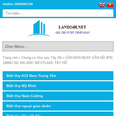
Hotline: 0986866790
Trang chủ
»
Chung cư khu vực Tây Hồ
»
CẦN BÁN NGAY CĂN HỘ 4PN
148M2 DỰ ÁN UDIC WESTLAKE TÂY HỒ
Biệt thự A10 Nam Trung Yên
Biệt thự Mỹ Đình
Biệt thự Nam Cường
Biệt thự ngoại giao đoàn