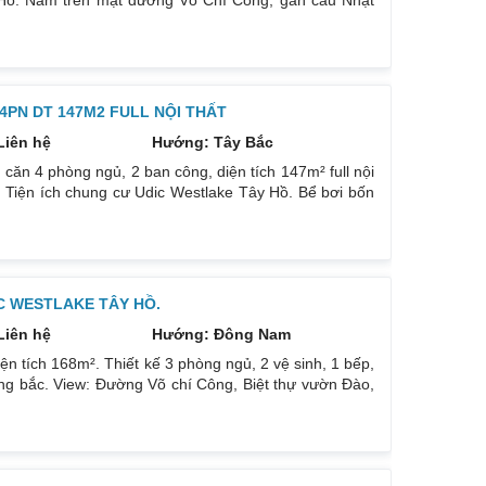
Hồ. Nằm trên mặt đường Võ Chí Công, gần cầu Nhật
te west lake. Căn hộ có sổ đỏ. Diện tích 168m². Thiết
ông Bắc, tầng 2x view sông Hồng cầu Nhật Tân rất đẹp
 trường,
4PN DT 147M2 FULL NỘI THẤT
Liên hệ
Hướng: Tây Bắc
 căn 4 phòng ngủ, 2 ban công, diện tích 147m² full nội
 Tiện ích chung cư Udic Westlake Tây Hồ. Bể bơi bốn
, gym, spa. Khu vui chơi trẻ em. Tiện ích ngoại khu
uốc tế, sân tập golf, tennis… Nội thất bàn giao chung
 full
C WESTLAKE TÂY HỒ.
Liên hệ
Hướng: Đông Nam
n tích 168m². Thiết kế 3 phòng ngủ, 2 vệ sinh, 1 bếp,
g bắc. View: Đường Võ chí Công, Biệt thự vườn Đào,
chỗ đỗ xe thoải mái. Tiện ích nội khu đầy đủ, chuẩn bị
i đế. Tổ hợp khu thương mại Lotte quý 3/2023 đi vào