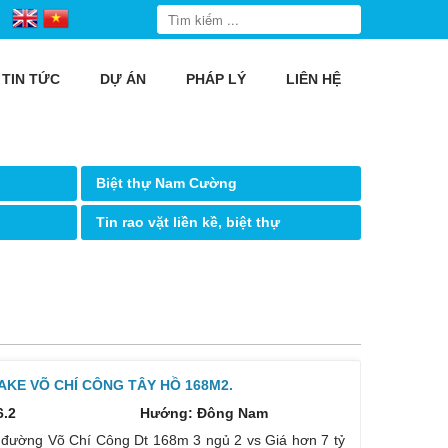
TIN TỨC
DỰ ÁN
PHÁP LÝ
LIÊN HỆ
Biệt thự Nam Cường
Tin rao vặt liền kề, biệt thự
KE VÕ CHÍ CÔNG TÂY HỒ 168M2.
6.2
Hướng: Đông Nam
 đường Võ Chí Công Dt 168m 3 ngủ 2 vs Giá hơn 7 tỷ