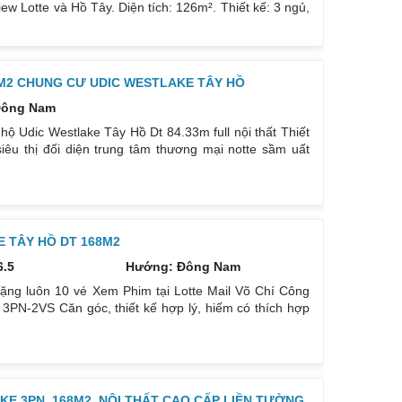
 Lotte và Hồ Tây. Diện tích: 126m². Thiết kế: 3 ngủ,
g và phòng ngủ nhìn hướng Đông Nam nhìn Lotte – Võ
 nguyên bản: Điều hoà, sàn gỗ, tủ bếp và bếp từ, thiết
4M2 CHUNG CƯ UDIC WESTLAKE TÂY HỒ
Đông Nam
hộ Udic Westlake Tây Hồ Dt 84.33m full nội thất Thiết
siêu thị đối diện trung tâm thương mại notte sầm uất
ng cuộc sống thượng lưu. Giá bán : 4 tỷ Liên hệ :
 TÂY HỒ DT 168M2
6.5
Hướng: Đông Nam
tặng luôn 10 vé Xem Phim tại Lotte Mail Võ Chí Công
 3PN-2VS Căn góc, thiết kế hợp lý, hiếm có thích hợp
ỷ Nhanh tay liên hệ nhận vé xem phim Liên hệ :
E 3PN, 168M2, NỘI THẤT CAO CẤP LIỀN TƯỜNG,