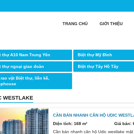
TRANG CHỦ
GIỚI THIỆU
t thự A10 Nam Trung Yên
Biệt thự Mỹ Đình
t thự ngoại giao đoàn
Biệt thự Tây Hồ Tây
 rao vặt Biệt thự, liền kề,
ophouse
C WESTLAKE
CẦN BÁN NHANH CĂN HỘ UDIC WESTLA
Diện tích: 168 m²
Giá bán: 
Cần bán nhanh căn hộ Udic westlake mặt