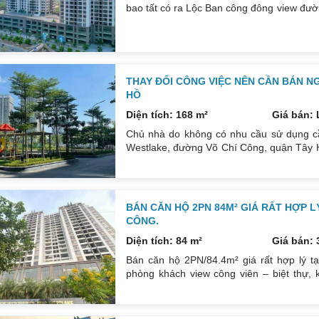
bao tất có ra Lộc Ban công đông view đường
số 4 căn 1 sàn khuôn viên rộng .đối diện 
giữa lòng thủ đô …. Nhanh tay lh 083213
THAY ĐỔI CÔNG VIỆC NÊN CẦN BÁN N
HỒ
Diện tích: 168 m²
Giá bán: 
Chủ nhà do không có nhu cầu sử dụng c
Westlake, đường Võ Chí Công, quận Tây Hồ
A. Ưu điểm: Tòa nhà ngay gần cổng vào ti
Tòa nhà chỉ có 17 tầng mật độ dân thấp nh
hộ đang bán
BÁN CĂN HỘ 2PN 84M² GIÁ RẤT HỢP L
CÔNG.
Diện tích: 84 m²
Giá bán: 
Bán căn hộ 2PN/84.4m² giá rất hợp lý t
phòng khách view công viên – biệt thự,
thoáng. Nhà mới tinh chưa sử dụng. Căn 
mẹ vì ở tầng thấp, rất yên tĩnh không ồn 
Tòa A ngay gần chỗ máy tập thể dục,