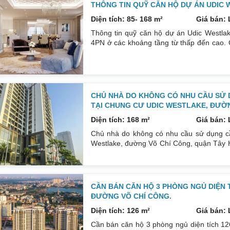
THÔNG TIN QUỸ CĂN HỘ DỰ ÁN UDIC 
Diện tích: 85- 168 m²
Giá bán: 
Thông tin quỹ căn hộ dự án Udic Westlak
4PN ở các khoảng tầng từ thấp đến cao. C
hộ chuyển nhượng tầng đẹp. Căn hộ cắt 
84m², 85.67m² view nội khu hoặc view 
4PN 147.9 m². Căn Duplex 250m² – 5PN. 
CHỦ NHÀ DO KHÔNG CÓ NHU CẦU SỬ 
TẠI CHUNG CƯ UDIC WESTLAKE, ĐƯỜN
Diện tích: 168 m²
Giá bán: 
Chủ nhà do không có nhu cầu sử dụng c
Westlake, đường Võ Chí Công, quận Tây Hồ
A dự án Udic Westlake Ưu điểm: Tòa nhà n
dục ngay dưới sân. Tòa nhà chỉ có 17 tầng
4 căn hộ/sàn.
CẦN BÁN CĂN HỘ 3 PHÒNG NGỦ DIỆN 
ĐƯỜNG VÕ CHÍ CÔNG.
Diện tích: 126 m²
Giá bán: 
Cần bán căn hộ 3 phòng ngủ diện tích 12