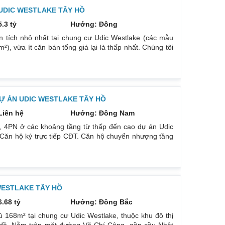
UDIC WESTLAKE TÂY HỒ
5.3 tỷ
Hướng: Đông
 tích nhỏ nhất tại chung cư Udic Westlake (các mẫu
²), vừa ít căn bán tổng giá lại là thấp nhất. Chúng tôi
h thông thủy 116m². Đầy đủ nội Có sổ đỏ. Giá bán 5.3
Ự ÁN UDIC WESTLAKE TÂY HỒ
Liên hệ
Hướng: Đông Nam
N, 4PN ở các khoảng tầng từ thấp đến cao dự án Udic
 Căn hộ ký trực tiếp CĐT. Căn hộ chuyển nhượng tầng
ăn 2PN 84m², 85.67m² view nội khu hoặc view Hồ Tây.
ăn 4PN 147.9 m². Căn Duplex 250m² – 5PN. Bàn giao
3 chức
WESTLAKE TÂY HỒ
6.68 tỷ
Hướng: Đông Bắc
 168m² tại chung cư Udic Westlake, thuộc khu đô thị