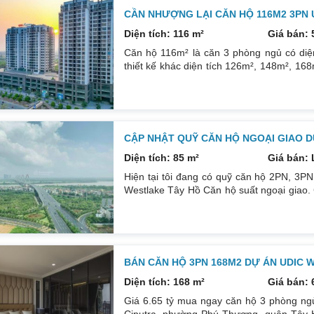
CẦN NHƯỢNG LẠI CĂN HỘ 116M2 3PN 
Diện tích: 116 m²
Giá bán: 
Căn hộ 116m² là căn 3 phòng ngủ có diện
thiết kế khác diện tích 126m², 148m², 168m
cần bán: Căn hộ 3 ngủ 2 vệ sinh diện tíc
tỷ. Liên hệ xem nhà gọi luôn: 0832133366
CẬP NHẬT QUỸ CĂN HỘ NGOẠI GIAO D
Diện tích: 85 m²
Giá bán: 
Hiện tại tôi đang có quỹ căn hộ 2PN, 3P
Westlake Tây Hồ Căn hộ suất ngoại giao.
đẹp. Căn hộ cắt lỗ. Thông tin căn hộ: C
Căn 3PN 116m², 126m², 168m² đa dạng. C
có: Cửa chính, cửa sổ, cửa logia, khóa từ 
BÁN CĂN HỘ 3PN 168M2 DỰ ÁN UDIC 
Diện tích: 168 m²
Giá bán: 
Giá 6.65 tỷ mua ngay căn hộ 3 phòng ngủ