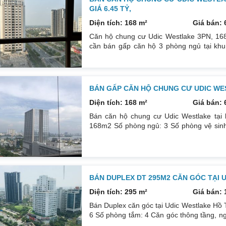
GIÁ 6.45 TỶ,
Diện tích: 168 m²
Giá bán: 
Căn hộ chung cư Udic Westlake 3PN, 168m
cần bán gấp căn hộ 3 phòng ngủ tại khu 
168m2, thiết kế căn góc, mang lại không g
hộ được đầu tư hoàn thiện với các vật li
trọng. Nội thất liền tường chủ đầu tư, giúp 
BÁN GẤP CĂN HỘ CHUNG CƯ UDIC WES
Diện tích: 168 m²
Giá bán: 
Bán căn hộ chung cư Udic Westlake tại kh
168m2 Số phòng ngủ: 3 Số phòng vệ sinh
ánh sáng tự nhiên Mật độ xây dựng thấp, 
riêng tư Căn hộ đã hoàn thiện, khách hàn
khách có nhu cầu xem căn hộ
BÁN DUPLEX DT 295M2 CĂN GÓC TẠI 
Diện tích: 295 m²
Giá bán: 
Bán Duplex căn góc tại Udic Westlake Hồ 
6 Số phòng tắm: 4 Căn góc thông tầng, n
tin giá bán: Giá: 12.5 tỷ VNĐ Thông tin li