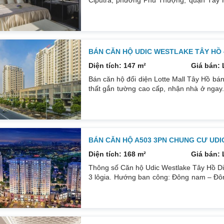
Ciputra, phường Phú Thượng, quận Tây 
Tân và ngay cạnh trung tâm thương mại Lot
kế 3 ngủ, 2 vệ sinh, 2 ban công. Hướng Đ
(xem ảnh). Nội thất đầy đủ. Giá rẻ nhất thị
BÁN CĂN HỘ UDIC WESTLAKE TÂY HỒ 
Diện tích: 147 m²
Giá bán: 
Bán căn hộ đối diện Lotte Mall Tây Hồ bán
thất gắn tường cao cấp, nhận nhà ở ngay.
mùa. 3 tầng TTTM. Khu giải trí, ẩm thực
Ciputra: Trường học, bệnh viện đẳng cấp q
cư Udic Westlake Tây Hồ. Bàn giao nội thất
BÁN CĂN HỘ A503 3PN CHUNG CƯ UDI
Diện tích: 168 m²
Giá bán: 
Thông số Căn hộ Udic Westlake Tây Hồ Diệ
3 lôgia. Hướng ban công: Đông nam – Đôn
Lotte, Hồ Tây. Tòa nhà có 2 tầng hầm nên 
khai trương bể bơi 4 mùa và khu shop khố
hoạt động cách tòa nhà 100m.