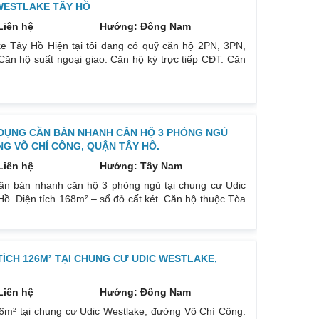
WESTLAKE TÂY HỒ
Liên hệ
Hướng: Đông Nam
e Tây Hồ Hiện tại tôi đang có quỹ căn hộ 2PN, 3PN,
ăn hộ suất ngoại giao. Căn hộ ký trực tiếp CĐT. Căn
lỗ. Thông tin căn hộ Udic Westlake Tây Hồ Căn 2PN
Hồ Tây. Căn 3PN 116m², 126m², 168m² đa dạng. Căn
Bàn giao có: Cửa
DỤNG CẦN BÁN NHANH CĂN HỘ 3 PHÒNG NGỦ
G VÕ CHÍ CÔNG, QUẬN TÂY HỒ.
Liên hệ
Hướng: Tây Nam
ần bán nhanh căn hộ 3 phòng ngủ tại chung cư Udic
. Diện tích 168m² – sổ đỏ cất két. Căn hộ thuộc Tòa
gay gần cổng vào tiện đi lại rất tiện, có máy tập thể
 mật độ dân thấp nhất trong 3 tòa, ở từ tầng 4, chỉ có
TÍCH 126M² TẠI CHUNG CƯ UDIC WESTLAKE,
Liên hệ
Hướng: Đông Nam
6m² tại chung cư Udic Westlake, đường Võ Chí Công.