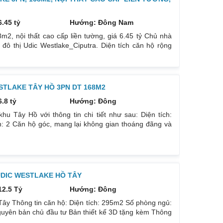
6.45 tỷ
Hướng: Đông Nam
2, nội thất cao cấp liền tường, giá 6.45 tỷ Chủ nhà
đô thị Udic Westlake_Ciputra. Diện tích căn hộ rộng
ian yên tĩnh và tầm nhìn tuyệt đẹp. Nội thất trong căn
ệu cao cấp, tạo nên không gian sống hiện đại và sang
tối ưu
TLAKE TÂY HỒ 3PN DT 168M2
6.8 tỷ
Hướng: Đông
u Tây Hồ với thông tin chi tiết như sau: Diện tích:
: 2 Căn hộ góc, mang lại không gian thoáng đãng và
chỉ 4 căn/1 tầng, tạo ra không gian sống yên tĩnh và
g có thể nhận nhà và ở ngay Giá bán: 6.8 tỷ VNĐ Quý
UDIC WESTLAKE HỒ TÂY
12.5 Tỷ
Hướng: Đông
Tây Thông tin căn hộ: Diện tích: 295m2 Số phòng ngủ:
guyên bản chủ đầu tư Bản thiết kế 3D tặng kèm Thông
ên hệ: SĐT liên hệ: 0832133366 (Vui lòng liên hệ trong