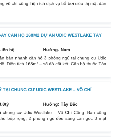
 võ chí công Tiện ích dịch vụ bể bơi siêu thị mật dân
trung tâm thương mại notte.toạ lạc khu đô thị ciputra
3366 Để được xem nhà và tư vấn miễn phí
GAY CĂN HỘ 168M2 DỰ ÁN UDIC WESTLAKE TÂY
Liên hệ
Hướng: Nam
ần bán nhanh căn hộ 3 phòng ngủ tại chung cư Udic
. Diện tích 168m² – sổ đỏ cất két. Căn hộ thuộc Tòa
ện đi lại rất tiện, có máy tập thể dục ngay dưới sân.
ất trong 3 tòa, ở từ tầng 4, chỉ có 4 căn hộ/sàn. Căn
Ý TẠI CHUNG CƯ UDIC WESTLAKE – VÕ CHÍ
3.8tỷ
Hướng: Tây Bắc
ại chung cư Udic Westlake – Võ Chí Công. Ban công
 khu bếp rộng, 2 phòng ngủ đều sáng căn góc 3 mặt
hộ phù hợp với vợ chồng trẻ hoặc các con mua cho bố
không bụi, view cây xanh không khí trong lành mát mẻ.