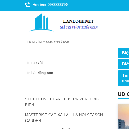
Hotline: 0986866790
Trang chủ
»
udic westlake
TIN TỨC
Biệ
Tin rao vặt
Biệ
Tin bất động sản
Tin
sh
CÁC DỰ ÁN MỚI NHẤT
UDI
SHOPHOUSE CHÂN ĐẾ BERRIVER LONG
BIÊN
MASTERISE CAO XÀ LÁ – HÀ NỘI SEASON
GARDEN