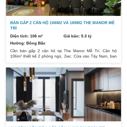
BÁN GẤP 2 CĂN HỘ 106M2 VÀ 189M2 THE MANOR MỄ
TRÌ
Diện tích: 106 m²
Giá bán: 5.3 tỷ
Hướng: Đông Bắc
Cần bán gấp 2 căn hộ tại The Manor Mễ Trì. Căn hộ
106m² thiết kế 2 phòng ngủ, 2wc. Cửa vào Tây Nam, ban
công Đông Bắc. Nhà đang cho thuê. Giá 5,3 tỷ. Căn hộ
189m² thiết kế 3 phòng ngủ, 2wc, 2 gác xép. Nhà đang ở.
Giá bán 7,4 tỷ. Cả 2 căn chủ nhà đều để lại toàn bộ nội
thất. Xem nhà liên hệ: 0832133366