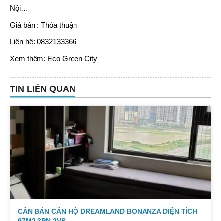
Nội…
Giá bán : Thỏa thuận
Liên hệ: 0832133366
Xem thêm:
Eco Green City
TIN LIÊN QUAN
CẦN BÁN CĂN HỘ DREAMLAND BONANZA DIỆN TÍCH
97M2 3PN 2VS