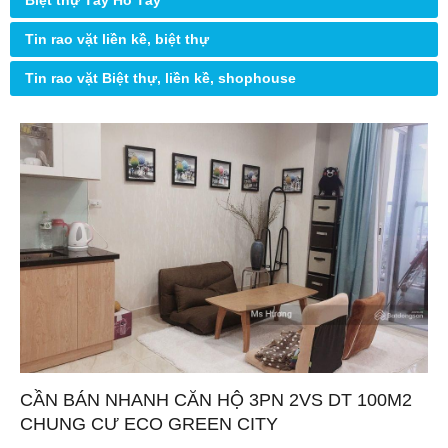
Biệt thự Tây Hồ Tây
Tin rao vặt liền kề, biệt thự
Tin rao vặt Biệt thự, liền kề, shophouse
CẦN BÁN NHANH CĂN HỘ 3PN 2VS DT 100M2
CHUNG CƯ ECO GREEN CITY