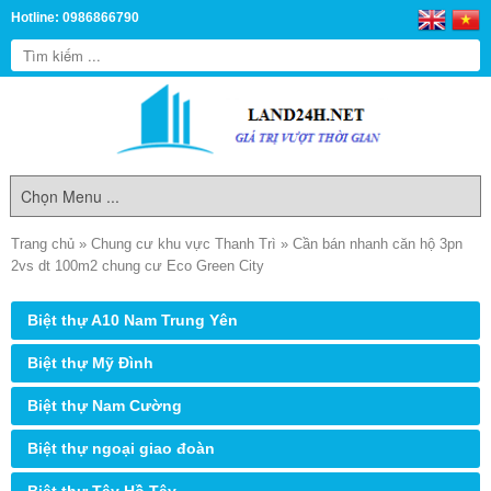
Hotline: 0986866790
Trang chủ
»
Chung cư khu vực Thanh Trì
»
Cần bán nhanh căn hộ 3pn
2vs dt 100m2 chung cư Eco Green City
Biệt thự A10 Nam Trung Yên
Biệt thự Mỹ Đình
Biệt thự Nam Cường
Biệt thự ngoại giao đoàn