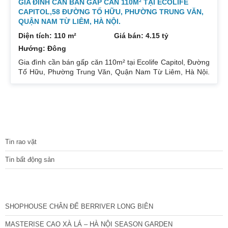
GIA ĐÌNH CẦN BÁN GẤP CĂN 110M² TẠI ECOLIFE
CAPITOL,58 ĐƯỜNG TỐ HỮU, PHƯỜNG TRUNG VĂN,
QUẬN NAM TỪ LIÊM, HÀ NỘI.
Diện tích: 110 m²
Giá bán: 4.15 tỷ
Hướng: Đông
Gia đình cần bán gấp căn 110m² tại Ecolife Capitol, Đường
Tố Hữu, Phường Trung Văn, Quận Nam Từ Liêm, Hà Nội.
Căn hoa hậu 3PN – 2WC tầng trung rất thoáng mát.
Hướng Đông Bắc mát mẻ, căn hộ có ban công thoáng mát.
Để lại nội thất cả đồ điện tử chỉ mang đi đồ cá nhân. Đầy
đủ tiện ích, dịch vụ ngay dưới chân tòa nhà. Bán 4.15 tỷ có
thương lượng. Sổ đỏ sang tên nhanh gọn. Bác nào có nhu
TIN TỨC
cầu quan tâm liên
Tin rao vặt
Tin bất động sản
CÁC DỰ ÁN MỚI NHẤT
SHOPHOUSE CHÂN ĐẾ BERRIVER LONG BIÊN
MASTERISE CAO XÀ LÁ – HÀ NỘI SEASON GARDEN