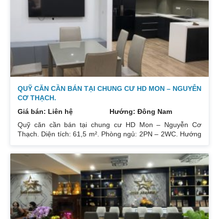
để lại toàn bộ nội thất cao cấp theo phong cách Châu Âu.
Sổ đỏ chính chủ xem nhà 24/24. Liên hệ xem nhà:
0832133366
QUỸ CĂN CẦN BÁN TẠI CHUNG CƯ HD MON – NGUYỄN
CƠ THẠCH.
Giá bán: Liên hệ
Hướng: Đông Nam
Quỹ căn cần bán tại chung cư HD Mon – Nguyễn Cơ
Thạch. Diện tích: 61,5 m². Phòng ngủ: 2PN – 2WC. Hướng
ban công: Đông Bắc – Cửa Tây Nam. Full nội thất. Có sổ.
Giá: 3 tỷ. Diện tích: 67 m². Phòng ngủ: 2PN 2WC. Hướng
ban công: Đông Nam. Nội thất: Nhà full đồ đẹp, Có sổ. Giá:
3 tỷ 250. Diện tích: 86 m². Phòng ngủ: 2PN 2WC. Hướng
ban công: Tây tứ trạch. Nội thất: Nhà full đồ. Có sổ. Giá: 4
tỷ.