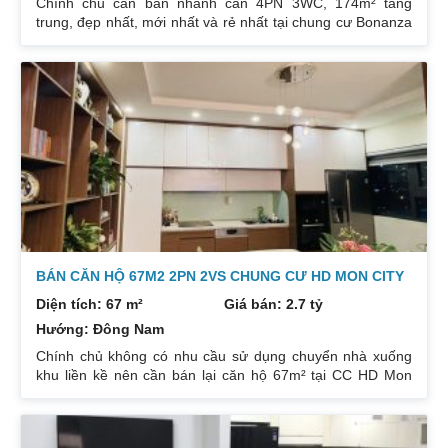
Chính chủ cần bán nhanh căn 4PN 3WC, 174m² tầng
trung, đẹp nhất, mới nhất và rẻ nhất tại chung cư Bonanza
23 Duy Tân. Do gia chủ không còn nhu cầu sử dụng nữa,
nên cần bán lại để đầu tư cái khác, cụ thể như sau:
Hướng: TB, ban công Đông Nam. Thiết kế: 4 ngủ 3WC DT:
174m². Nội thất đẹp thiết kế sang trọng trẻ trung. Phòng
khách, bếp, thiết bị vệ sinh tất cả đều mới và sử dụng tốt.
Nhà đã có sổ pháp
BÁN CĂN HỘ 67M2 2PN 2VS CHUNG CƯ HD MON CITY
Diện tích: 67 m²
Giá bán: 2.7 tỷ
Hướng: Đông Nam
Chính chủ không có nhu cầu sử dụng chuyển nhà xuống
khu liền kề nên cần bán lại căn hộ 67m² tại CC HD Mon
City Căn hộ thiết kế 2 phòng ngủ và 2 phòng vệ sinh. Ban
công hướng Đông Nam căn góc nhiều mặt thoáng và có
ban công nhỏ phòng ngủ chính. Đồ nội thất cao cấp bán