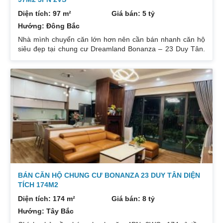
Diện tích: 97 m²
Giá bán: 5 tỷ
Hướng: Đông Bắc
Nhà mình chuyển căn lớn hơn nên cần bán nhanh căn hộ
siêu đẹp tại chung cư Dreamland Bonanza – 23 Duy Tân.
Diện tích: 97m², gồm 3 ngủ + 2 vệ sinh. Thiết kế cực kỳ
hợp lý các phòng đều tràn ngập ánh sáng tự nhiên. Hướng
cửa Bắc. Ban công Tây. Tầng cao view bát ngát thoáng
mát. Nhà nguyên Bản CĐT. Giá bán: 5 tỷ có thương lượng
đẹp. Liên hệ : 0832133366
BÁN CĂN HỘ CHUNG CƯ BONANZA 23 DUY TÂN DIỆN
TÍCH 174M2
Diện tích: 174 m²
Giá bán: 8 tỷ
Hướng: Tây Bắc