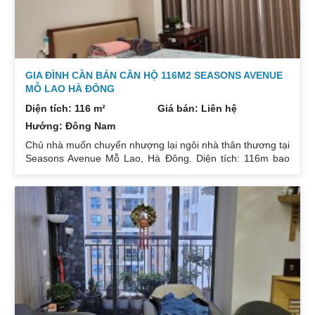
GIA ĐÌNH CẦN BÁN CĂN HỘ 116M2 SEASONS AVENUE
MỖ LAO HÀ ĐÔNG
Diện tích: 116 m²
Giá bán: Liên hệ
Hướng: Đông Nam
Chủ nhà muốn chuyển nhượng lại ngôi nhà thân thương tại
Seasons Avenue Mỗ Lao, Hà Đông. Diện tích: 116m bao
gồm 3 ngủ 2 vệ sinh. View thoáng mát ko bị che chắn nhìn
toàn cảnh thành phố. Nội thất tự hoàn thiện hiện đại cao
cấp. Nhà đã có sổ đỏ trao tay. Giá bán : Thương lượng Để
có thêm thông tin về căn hộ liên hệ : 0832133366