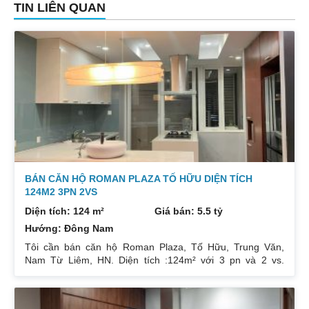
TIN LIÊN QUAN
BÁN CĂN HỘ ROMAN PLAZA TỐ HỮU DIỆN TÍCH
124M2 3PN 2VS
Diện tích: 124 m²
Giá bán: 5.5 tỷ
Hướng: Đông Nam
Tôi cần bán căn hộ Roman Plaza, Tố Hữu, Trung Văn,
Nam Từ Liêm, HN. Diện tích :124m² với 3 pn và 2 vs.
Hướng cửa Đông Nam ban công Tây Bắc. Nội thất full đồ
mới đầu tư 900 triệu. Giá 5,5 tỷ Sổ đỏ chính chủ. Tôi thiện
trí muốn bán nên khách nào thực sự muốn mua. Liên hệ :