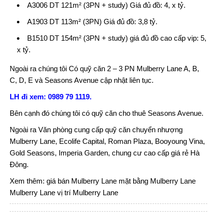
A3006 DT 121m² (3PN + study) Giá đủ đồ: 4, x tỷ.
A1903 DT 113m² (3PN) Giá đủ đồ: 3,8 tỷ.
B1510 DT 154m² (3PN + study) giá đủ đồ cao cấp vip: 5,
x tỷ.
Ngoài ra chúng tôi Có quỹ căn 2 – 3 PN Mulberry Lane A, B,
C, D, E và
Seasons Avenue
cập nhật liên tục.
LH đi xem: 0989 79 1119.
Bên cạnh đó chúng tôi có quỹ căn cho thuê
Seasons Avenue
.
Ngoài ra Văn phòng cung cấp quỹ căn chuyển nhượng
Mulberry Lane
, Ecolife Capital, Roman Plaza, Booyoung Vina,
Gold Seasons, Imperia Garden, chung cư cao cấp giá rẻ
Hà
Đông
.
Xem thêm:
giá bán Mulberry Lane
mặt bằng Mulberry Lane
Mulberry Lane
vị trí Mulberry Lane