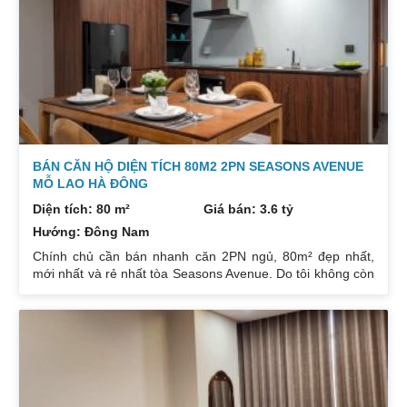
0832133366
BÁN CĂN HỘ DIỆN TÍCH 80M2 2PN SEASONS AVENUE
MỖ LAO HÀ ĐÔNG
Diện tích: 80 m²
Giá bán: 3.6 tỷ
Hướng: Đông Nam
Chính chủ cần bán nhanh căn 2PN ngủ, 80m² đẹp nhất,
mới nhất và rẻ nhất tòa Seasons Avenue. Do tôi không còn
nhu cầu sử dụng nữa, nên cần bán lại để đầu tư cái khác,
cụ thể như sau: Hướng: ĐN, ban công TB. Thiết kế: 2 ngủ
2 VS, DT: 80m² thông thủy. Nội thất đẹp thiết kế sang trọng
trẻ trung. Tầng trung không ồn bụi, nắng chiếu, không bị
muỗi, không bị chắn view. Phòng khách, bếp, thiết bị vệ
sinh tất cả đều mới