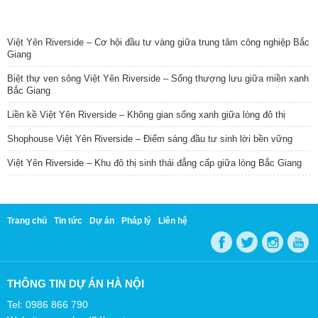
TIN NỔI BẬT
Việt Yên Riverside – Cơ hội đầu tư vàng giữa trung tâm công nghiệp Bắc
Giang
Biệt thự ven sông Việt Yên Riverside – Sống thượng lưu giữa miền xanh
Bắc Giang
Liền kề Việt Yên Riverside – Không gian sống xanh giữa lòng đô thị
Shophouse Việt Yên Riverside – Điểm sáng đầu tư sinh lời bền vững
Việt Yên Riverside – Khu đô thị sinh thái đẳng cấp giữa lòng Bắc Giang
Trang chủ
Tin tức
Dự án
Pháp lý
Liên hệ
THÔNG TIN DỰ ÁN HÀ NỘI
Tel: 0986 866 790