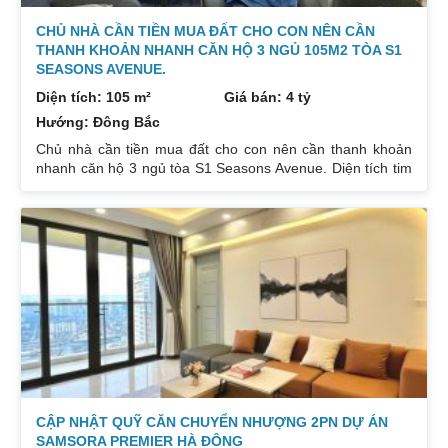
CHỦ NHÀ CẦN TIỀN MUA ĐẤT CHO CON NÊN CẦN
THANH KHOẢN NHANH CĂN HỘ 3 NGỦ 105M2 TÒA S1
SEASONS AVENUE.
Diện tích: 105 m²
Giá bán: 4 tỷ
Hướng: Đông Bắc
Chủ nhà cần tiền mua đất cho con nên cần thanh khoản
nhanh căn hộ 3 ngủ tòa S1 Seasons Avenue. Diện tích tim
tường: 105m². Thiết kế 3pn 2vs Hướng cửa: Tây Nam. Ban
công: Đông Bắc. Nội thất: Đủ đồ. Slot ô tô: Có. Giá bán: 4,
x tỷ (X có thương lượng). Liên hệ : 0832133366
CẬP NHẬT QUỸ CĂN CHUYỂN NHƯỢNG 2PN DỰ ÁN
SAMSORA PREMIER HÀ ĐÔNG