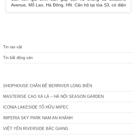
Avenue, Mỗ Lao, Hà Đông, HN. Căn hộ tại tòa S3, có diện
tích 94m², thiết kế 3PN, căn góc 3 mặt thoáng bố trí nhà
rất đẹp. Ban công hướng Tây Bắc thoáng, view thành phố
thoáng. Nhà để lại đồ liền tường, khách mua có thể tự thiết
kế theo ý mình. Giá bán: 4,5 tỷ Xem nhà báo trước cho e
30′ là có thể xem nhà. Liên hệ SĐT 0832133366
TIN TỨC
Tin rao vặt
Tin bất động sản
CÁC DỰ ÁN MỚI NHẤT
SHOPHOUSE CHÂN ĐẾ BERRIVER LONG BIÊN
MASTERISE CAO XÀ LÁ – HÀ NỘI SEASON GARDEN
ICONIA LAKESIDE TỐ HỮU MIPEC
IMPERIA SKY PARK NAM AN KHÁNH
VIỆT YÊN RIVERSIDE BẮC GIANG