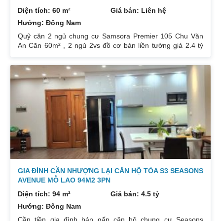
Diện tích: 60 m²
Giá bán: Liên hệ
Hướng: Đông Nam
Quỹ căn 2 ngủ chung cư Samsora Premier 105 Chu Văn
An Căn 60m² , 2 ngủ 2vs đồ cơ bản liền tường giá 2.4 tỷ
bao thuế phí sang tên có thương lượng. Căn 73m đồ cơ
bản liền tường ban công B giá 2.65 tỷ bao phí sang tên.
Căn 70m², 2 ngủ 2vs đồ cơ bản liền tường ban công ĐN
giá 2.7x tỷ bao phí sang tên có slot oto. Căn 70m² 2 ngủ
2vs full đồ điện tử và liền tường giá 2.8 tỷ bao
GIA ĐÌNH CẦN NHƯỢNG LẠI CĂN HỘ TÒA S3 SEASONS
AVENUE MỖ LAO 94M2 3PN
Diện tích: 94 m²
Giá bán: 4.5 tỷ
Hướng: Đông Nam
Cần tiền gia đình bán gấp căn hộ chung cư Seasons