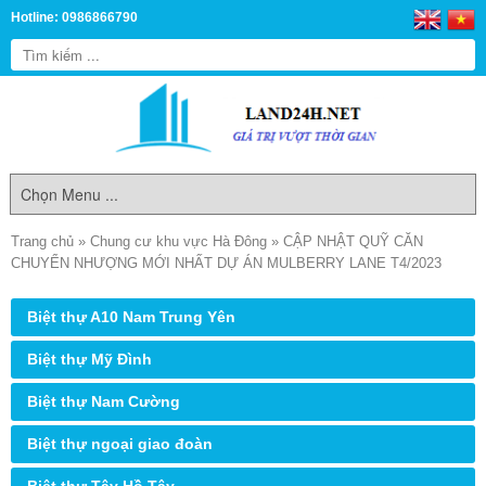
Hotline: 0986866790
Trang chủ
»
Chung cư khu vực Hà Đông
»
CẬP NHẬT QUỸ CĂN
CHUYỂN NHƯỢNG MỚI NHẤT DỰ ÁN MULBERRY LANE T4/2023
Biệt thự A10 Nam Trung Yên
Biệt thự Mỹ Đình
Biệt thự Nam Cường
Biệt thự ngoại giao đoàn