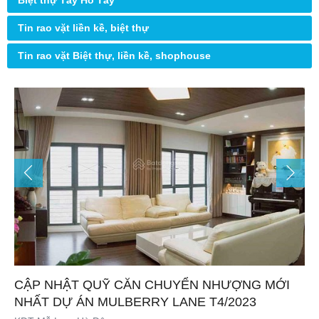
Biệt thự Tây Hồ Tây
Tin rao vặt liền kề, biệt thự
Tin rao vặt Biệt thự, liền kề, shophouse
CẬP NHẬT QUỸ CĂN CHUYỂN NHƯỢNG MỚI
NHẤT DỰ ÁN MULBERRY LANE T4/2023