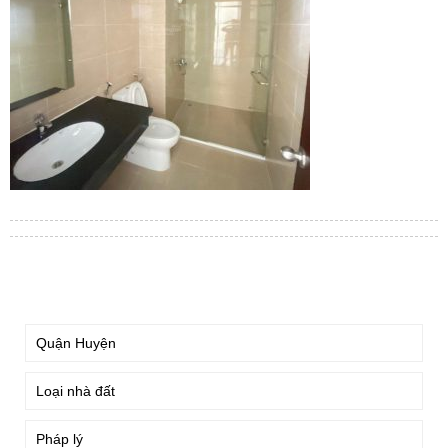
TÌM KIẾM