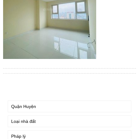
TÌM KIẾM