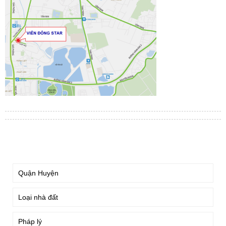
TÌM KIẾM