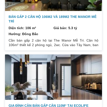
BÁN GẤP 2 CĂN HỘ 106M2 VÀ 189M2 THE MANOR MỄ
TRÌ
Diện tích: 106 m²
Giá bán: 5.3 tỷ
Hướng: Đông Bắc
Cần bán gấp 2 căn hộ tại The Manor Mễ Trì. Căn hộ
106m² thiết kế 2 phòng ngủ, 2wc. Cửa vào Tây Nam, ban
công Đông Bắc. Nhà đang cho thuê. Giá 5,3 tỷ. Căn hộ
189m² thiết kế 3 phòng ngủ, 2wc, 2 gác xép. Nhà đang ở.
Giá bán 7,4 tỷ. Cả 2 căn chủ nhà đều để lại toàn bộ nội
thất. Xem nhà liên hệ: 0832133366
GIA ĐÌNH CẦN BÁN GẤP CĂN 110M² TẠI ECOLIFE