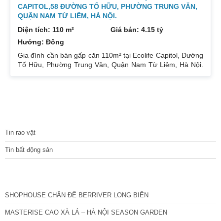
CAPITOL,58 ĐƯỜNG TỐ HỮU, PHƯỜNG TRUNG VĂN,
QUẬN NAM TỪ LIÊM, HÀ NỘI.
Diện tích: 110 m²
Giá bán: 4.15 tỷ
Hướng: Đông
Gia đình cần bán gấp căn 110m² tại Ecolife Capitol, Đường
Tố Hữu, Phường Trung Văn, Quận Nam Từ Liêm, Hà Nội.
Căn hoa hậu 3PN – 2WC tầng trung rất thoáng mát.
Hướng Đông Bắc mát mẻ, căn hộ có ban công thoáng mát.
Để lại nội thất cả đồ điện tử chỉ mang đi đồ cá nhân. Đầy
đủ tiện ích, dịch vụ ngay dưới chân tòa nhà. Bán 4.15 tỷ có
thương lượng. Sổ đỏ sang tên nhanh gọn. Bác nào có nhu
TIN TỨC
cầu quan tâm liên
Tin rao vặt
Tin bất động sản
CÁC DỰ ÁN MỚI NHẤT
SHOPHOUSE CHÂN ĐẾ BERRIVER LONG BIÊN
MASTERISE CAO XÀ LÁ – HÀ NỘI SEASON GARDEN