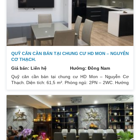
Sổ đỏ chính chủ xem nhà 24/24. Liên hệ xem nhà:
0832133366
QUỸ CĂN CẦN BÁN TẠI CHUNG CƯ HD MON – NGUYỄN
CƠ THẠCH.
Giá bán: Liên hệ
Hướng: Đông Nam
Quỹ căn cần bán tại chung cư HD Mon – Nguyễn Cơ
Thạch. Diện tích: 61,5 m². Phòng ngủ: 2PN – 2WC. Hướng
ban công: Đông Bắc – Cửa Tây Nam. Full nội thất. Có sổ.
Giá: 3 tỷ. Diện tích: 67 m². Phòng ngủ: 2PN 2WC. Hướng
ban công: Đông Nam. Nội thất: Nhà full đồ đẹp, Có sổ. Giá:
3 tỷ 250. Diện tích: 86 m². Phòng ngủ: 2PN 2WC. Hướng
ban công: Tây tứ trạch. Nội thất: Nhà full đồ. Có sổ. Giá: 4
tỷ.