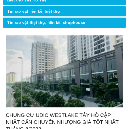
Biệt thự Tây Hồ Tây
Tin rao vặt liền kề, biệt thự
Tin rao vặt Biệt thự, liền kề, shophouse
CHUNG CƯ UDIC WESTLAKE TÂY HỒ CẬP
NHẬT CĂN CHUYỂN NHƯỢNG GIÁ TỐT NHẤT