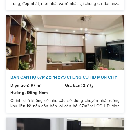
trung, đẹp nhất, mới nhất và rẻ nhất tại chung cư Bonanza
23 Duy Tân. Do gia chủ không còn nhu cầu sử dụng nữa,
nên cần bán lại để đầu tư cái khác, cụ thể như sau:
Hướng: TB, ban công Đông Nam. Thiết kế: 4 ngủ 3WC DT:
174m². Nội thất đẹp thiết kế sang trọng trẻ trung. Phòng
khách, bếp, thiết bị vệ sinh tất cả đều mới và sử dụng tốt.
Nhà đã có sổ pháp
BÁN CĂN HỘ 67M2 2PN 2VS CHUNG CƯ HD MON CITY
Diện tích: 67 m²
Giá bán: 2.7 tỷ
Hướng: Đông Nam
Chính chủ không có nhu cầu sử dụng chuyển nhà xuống
khu liền kề nên cần bán lại căn hộ 67m² tại CC HD Mon
City Căn hộ thiết kế 2 phòng ngủ và 2 phòng vệ sinh. Ban
công hướng Đông Nam căn góc nhiều mặt thoáng và có
ban công nhỏ phòng ngủ chính. Đồ nội thất cao cấp bán
để lại toàn bộ nội thất cao cấp theo phong cách Châu Âu.