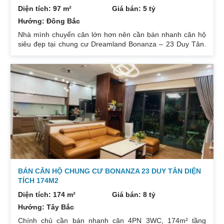
Diện tích: 97 m²
Giá bán: 5 tỷ
Hướng: Đông Bắc
Nhà mình chuyển căn lớn hơn nên cần bán nhanh căn hộ
siêu đẹp tại chung cư Dreamland Bonanza – 23 Duy Tân.
Diện tích: 97m², gồm 3 ngủ + 2 vệ sinh. Thiết kế cực kỳ
hợp lý các phòng đều tràn ngập ánh sáng tự nhiên. Hướng
cửa Bắc. Ban công Tây. Tầng cao view bát ngát thoáng
mát. Nhà nguyên Bản CĐT. Giá bán: 5 tỷ có thương lượng
đẹp. Liên hệ : 0832133366
BÁN CĂN HỘ CHUNG CƯ BONANZA 23 DUY TÂN DIỆN
TÍCH 174M2
Diện tích: 174 m²
Giá bán: 8 tỷ
Hướng: Tây Bắc
Chính chủ cần bán nhanh căn 4PN 3WC, 174m² tầng