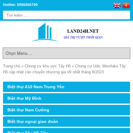
Hotline: 0986866790
Trang chủ
»
Chung cư khu vực Tây Hồ
»
Chung cư Udic Westlake Tây
Hồ cập nhật căn chuyển nhượng giá tốt nhất tháng 8/2023:
Biệt thự A10 Nam Trung Yên
Biệt thự Mỹ Đình
Biệt thự Nam Cường
Biệt thự ngoại giao đoàn