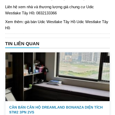
Liên hệ xem nhà và thương lượng giá chung cư Udic
Westlake Tây Hồ: 0832133366
Xem thêm:
giá bán Udic Westlake Tây Hồ
Udic Westlake Tây
Hồ
TIN LIÊN QUAN
CẦN BÁN CĂN HỘ DREAMLAND BONANZA DIỆN TÍCH
97M2 3PN 2VS