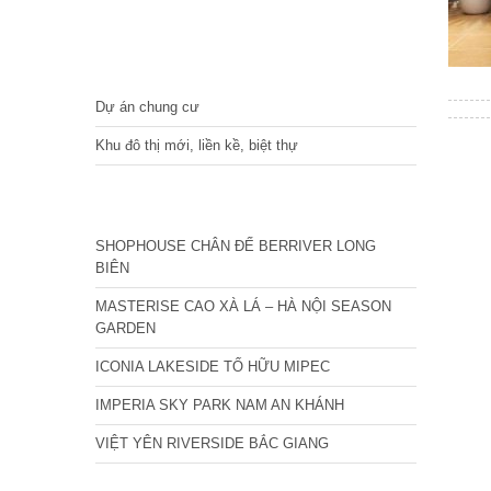
DỰ ÁN
Dự án chung cư
Khu đô thị mới, liền kề, biệt thự
CÁC DỰ ÁN MỚI NHẤT
SHOPHOUSE CHÂN ĐẾ BERRIVER LONG
BIÊN
MASTERISE CAO XÀ LÁ – HÀ NỘI SEASON
GARDEN
ICONIA LAKESIDE TỐ HỮU MIPEC
IMPERIA SKY PARK NAM AN KHÁNH
VIỆT YÊN RIVERSIDE BẮC GIANG