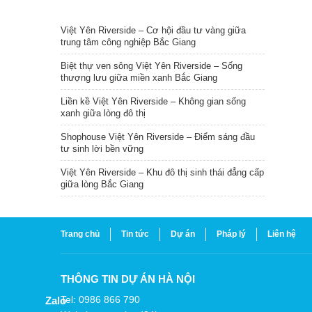
TIN NỔI BẬT
Việt Yên Riverside – Cơ hội đầu tư vàng giữa
trung tâm công nghiệp Bắc Giang
Biệt thự ven sông Việt Yên Riverside – Sống
thượng lưu giữa miền xanh Bắc Giang
Liền kề Việt Yên Riverside – Không gian sống
xanh giữa lòng đô thị
Shophouse Việt Yên Riverside – Điểm sáng đầu
tư sinh lời bền vững
Việt Yên Riverside – Khu đô thị sinh thái đẳng cấp
giữa lòng Bắc Giang
Trang chủ
Tin tức
Dự án
Pháp lý
Liên hệ
THÔNG TIN DỰ ÁN HÀ NỘI
Tel: 0986 866 790
Zalo