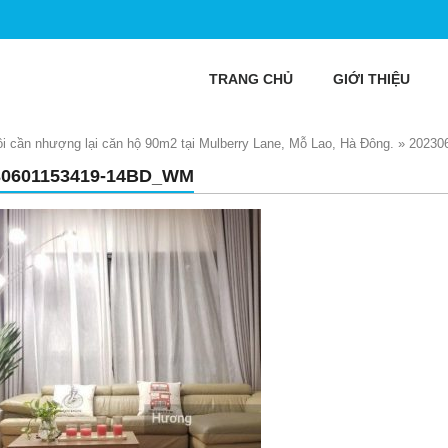
TRANG CHỦ
GIỚI THIỆU
ôi cần nhượng lại căn hộ 90m2 tại Mulberry Lane, Mỗ Lao, Hà Đông.
»
20230
30601153419-14BD_WM