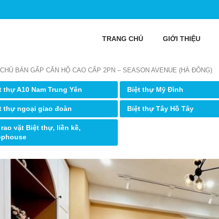
TRANG CHỦ
GIỚI THIỆU
 CHỦ BÁN GẤP CĂN HỘ CAO CẤP 2PN – SEASON AVENUE (HÀ ĐÔNG)
t thự A10 Nam Trung Yên
Biệt thự Mỹ Đình
t thự ngoại giao đoàn
Biệt thự Tây Hồ Tây
 rao vặt Biệt thự, liền kề,
ophouse