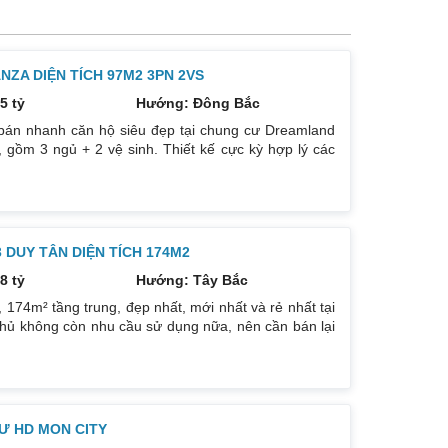
ZA DIỆN TÍCH 97M2 3PN 2VS
5 tỷ
Hướng: Đông Bắc
bán nhanh căn hộ siêu đẹp tại chung cư Dreamland
 gồm 3 ngủ + 2 vệ sinh. Thiết kế cực kỳ hợp lý các
. Hướng cửa Bắc. Ban công Tây. Tầng cao view bát
. Giá bán: 5 tỷ có thương lượng đẹp. Liên hệ :
DUY TÂN DIỆN TÍCH 174M2
8 tỷ
Hướng: Tây Bắc
74m² tầng trung, đẹp nhất, mới nhất và rẻ nhất tại
hủ không còn nhu cầu sử dụng nữa, nên cần bán lại
ướng: TB, ban công Đông Nam. Thiết kế: 4 ngủ 3WC
g trẻ trung. Phòng khách, bếp, thiết bị vệ sinh tất cả
háp
Ư HD MON CITY