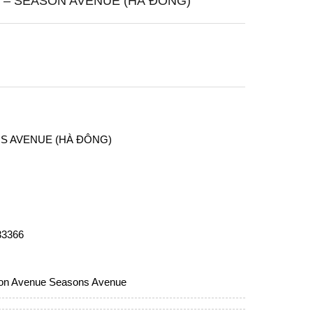
 – SEASON AVENUE (HÀ ĐÔNG)
S AVENUE
(HÀ ĐÔNG)
33366
on Avenue
Seasons Avenue