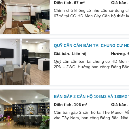
Diện tích: 67 m²
Giá bán: 
Chính chủ không có nhu cầu sử dụng ch
67m² tại CC HD Mon City Căn hộ thiết 
Đông Nam căn góc nhiều mặt thoáng và 
cấp bán để lại toàn bộ nội thất cao cấ
24/24. Liên hệ xem nhà: 0832133366
QUỸ CĂN CẦN BÁN TẠI CHUNG CƯ H
Giá bán: Liên hệ
Hướng: 
Quỹ căn cần bán tại chung cư HD Mon –
2PN – 2WC. Hướng ban công: Đông Bắc – 
tích: 67 m². Phòng ngủ: 2PN 2WC. Hướng
sổ. Giá: 3 tỷ 250. Diện tích: 86 m². Ph
thất: Nhà full đồ. Có sổ. Giá: 4 tỷ.
BÁN GẤP 2 CĂN HỘ 106M2 VÀ 189M2
Diện tích: 106 m²
Giá bán: 
Cần bán gấp 2 căn hộ tại The Manor Mễ
vào Tây Nam, ban công Đông Bắc. Nhà đ
phòng ngủ, 2wc, 2 gác xép. Nhà đang ở. 
nội thất. Xem nhà liên hệ: 0832133366