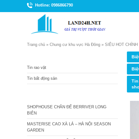
Hotline: 0986866790
Trang chủ
»
Chung cư khu vực Hà Đông
»
SIÊU HOT CHÍNH
TIN TỨC
Biệ
Tin rao vặt
Biệ
Tin bất động sản
Tin
sh
CÁC DỰ ÁN MỚI NHẤT
SHOPHOUSE CHÂN ĐẾ BERRIVER LONG
BIÊN
MASTERISE CAO XÀ LÁ – HÀ NỘI SEASON
GARDEN