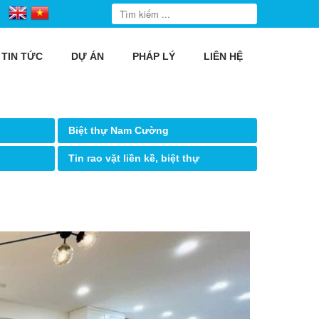
TIN TỨC
DỰ ÁN
PHÁP LÝ
LIÊN HỆ
Biệt thự Nam Cường
Tin rao vặt liền kề, biệt thự