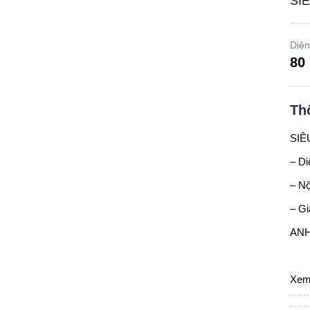
SI
Diện
80
Th
SIÊ
– Di
– Nộ
– Gi
ANH
Xem