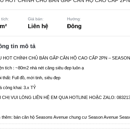
ÊU HOT CHÍNH CHỦ BÁN GẤP CĂN HỘ CAO CẤP 2PN
 tích:
Giá bán:
Hướng:
 m²
Liên hệ
Đông
ông tin mô tả
U HOT CHÍNH CHỦ BÁN GẤP CĂN HỘ CAO CẤP 2PN –
SEASON
ện tích : ~80m2 nhà nét căng siêu đẹp luôn ạ
i thất: Full đồ, mới tinh, siêu đẹp
á công khai: 3.x TỶ
 CHỊ VUI LÒNG LIÊN HỆ EM QUA HOTLINE HOẶC ZALO: 08321
 thêm:
bán căn hộ Seasons Avenue
chung cư Season Avenue
Seas