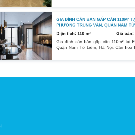
GIA ĐÌNH CẦN BÁN GẤP CĂN 110M² T
PHƯỜNG TRUNG VĂN, QUẬN NAM TỪ L
Diện tích: 110 m²
Giá bán: 
Gia đình cần bán gấp căn 110m² tại E
Quận Nam Từ Liêm, Hà Nội. Căn hoa h
Đông Bắc mát mẻ, căn hộ có ban công th
đồ cá nhân. Đầy đủ tiện ích, dịch vụ n
Sổ đỏ sang tên nhanh gọn. Bác nào có n
i