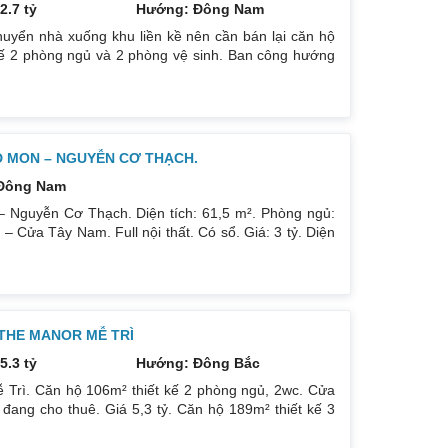
2.7 tỷ
Hướng: Đông Nam
uyển nhà xuống khu liền kề nên cần bán lại căn hộ
kế 2 phòng ngủ và 2 phòng vệ sinh. Ban công hướng
có ban công nhỏ phòng ngủ chính. Đồ nội thất cao
p theo phong cách Châu Âu. Sổ đỏ chính chủ xem nhà
D MON – NGUYỄN CƠ THẠCH.
Đông Nam
 Nguyễn Cơ Thạch. Diện tích: 61,5 m². Phòng ngủ:
Cửa Tây Nam. Full nội thất. Có sổ. Giá: 3 tỷ. Diện
 ban công: Đông Nam. Nội thất: Nhà full đồ đẹp, Có
òng ngủ: 2PN 2WC. Hướng ban công: Tây tứ trạch. Nội
 THE MANOR MỄ TRÌ
5.3 tỷ
Hướng: Đông Bắc
 Trì. Căn hộ 106m² thiết kế 2 phòng ngủ, 2wc. Cửa
ang cho thuê. Giá 5,3 tỷ. Căn hộ 189m² thiết kế 3
Giá bán 7,4 tỷ. Cả 2 căn chủ nhà đều để lại toàn bộ