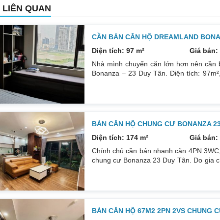
N LIÊN QUAN
CẦN BÁN CĂN HỘ DREAMLAND BONAN
Diện tích: 97 m²
Giá bán: 
Nhà mình chuyển căn lớn hơn nên cần 
Bonanza – 23 Duy Tân. Diện tích: 97m²,
phòng đều tràn ngập ánh sáng tự nhiên
ngát thoáng mát. Nhà nguyên Bản CĐT
0832133366
BÁN CĂN HỘ CHUNG CƯ BONANZA 23 
Diện tích: 174 m²
Giá bán: 
Chính chủ cần bán nhanh căn 4PN 3WC, 1
chung cư Bonanza 23 Duy Tân. Do gia c
để đầu tư cái khác, cụ thể như sau: H
DT: 174m². Nội thất đẹp thiết kế sang trọn
đều mới và sử dụng tốt. Nhà đã có sổ p
BÁN CĂN HỘ 67M2 2PN 2VS CHUNG C