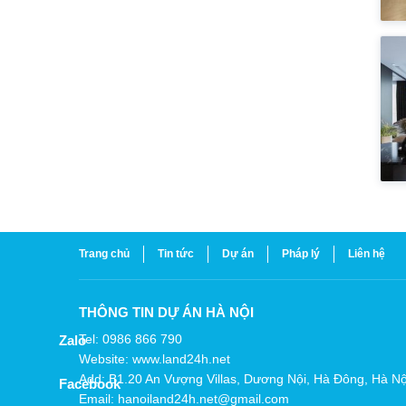
Trang chủ
Tin tức
Dự án
Pháp lý
Liên hệ
THÔNG TIN DỰ ÁN HÀ NỘI
Tel: 0986 866 790
Zalo
Website: www.land24h.net
Add: B1.20 An Vượng Villas, Dương Nội, Hà Đông, Hà Nộ
Facebook
Email: hanoiland24h.net@gmail.com