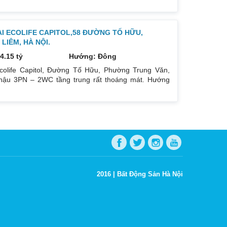
ẠI ECOLIFE CAPITOL,58 ĐƯỜNG TỐ HỮU,
IÊM, HÀ NỘI.
4.15 tỷ
Hướng: Đông
colife Capitol, Đường Tố Hữu, Phường Trung Văn,
ậu 3PN – 2WC tầng trung rất thoáng mát. Hướng
oáng mát. Để lại nội thất cả đồ điện tử chỉ mang đi
gay dưới chân tòa nhà. Bán 4.15 tỷ có thương lượng.
hu cầu quan tâm liên
2016 |
Bất Động Sản Hà Nội