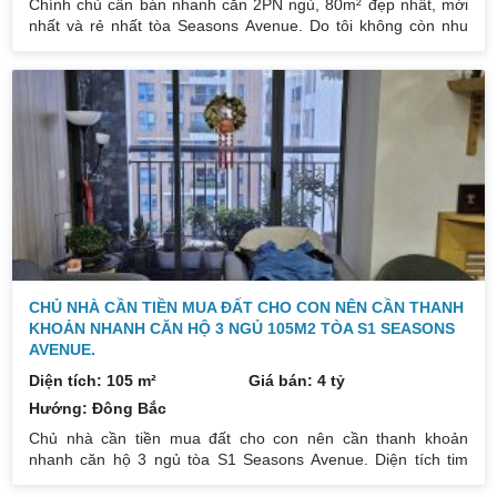
Chính chủ cần bán nhanh căn 2PN ngủ, 80m² đẹp nhất, mới
nhất và rẻ nhất tòa Seasons Avenue. Do tôi không còn nhu
cầu sử dụng nữa, nên cần bán lại để đầu tư cái khác, cụ thể
như sau: Hướng: ĐN, ban công TB. Thiết kế: 2 ngủ 2 VS, DT:
80m² thông thủy. Nội thất đẹp thiết kế sang trọng trẻ trung.
Tầng trung không ồn bụi, nắng chiếu, không bị muỗi, không bị
chắn view. Phòng khách, bếp, thiết bị vệ sinh tất cả đều mới
CHỦ NHÀ CẦN TIỀN MUA ĐẤT CHO CON NÊN CẦN THANH
KHOẢN NHANH CĂN HỘ 3 NGỦ 105M2 TÒA S1 SEASONS
AVENUE.
Diện tích: 105 m²
Giá bán: 4 tỷ
Hướng: Đông Bắc
Chủ nhà cần tiền mua đất cho con nên cần thanh khoản
nhanh căn hộ 3 ngủ tòa S1 Seasons Avenue. Diện tích tim
tường: 105m². Thiết kế 3pn 2vs Hướng cửa: Tây Nam. Ban