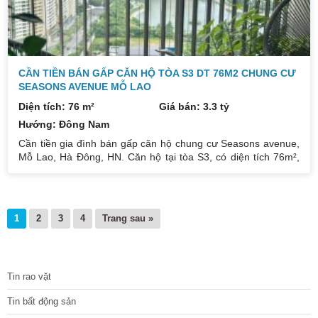
CẦN TIỀN BÁN GẤP CĂN HỘ TÒA S3 DT 76M2 CHUNG CƯ
SEASONS AVENUE MỖ LAO
Diện tích: 76 m²
Giá bán: 3.3 tỷ
Hướng: Đông Nam
Cần tiền gia đình bán gấp căn hộ chung cư Seasons avenue,
Mỗ Lao, Hà Đông, HN. Căn hộ tại tòa S3, có diện tích 76m²,
thiết kế 2PN + 1, căn góc 3 mặt thoáng bố trí nhà rất đẹp Ban
công hướng Đông Bắc nên rất mát, view thành phố thoáng.
Nhà mới tinh, khách mua có thể tự thiết kế theo ý mình, đã full
nội thất gắn tường. Giá bán: 3,3x tỷ (có thương lượng khi
1
2
3
4
Trang sau »
người mua quyết nhanh). Hiện tại em đang cầm chìa
TIN TỨC
Tin rao vặt
Tin bất động sản