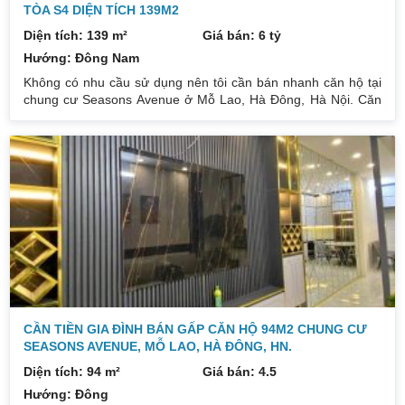
TÒA S4 DIỆN TÍCH 139M2
Diện tích: 139 m²
Giá bán: 6 tỷ
Hướng: Đông Nam
Không có nhu cầu sử dụng nên tôi cần bán nhanh căn hộ tại
chung cư Seasons Avenue ở Mỗ Lao, Hà Đông, Hà Nội. Căn
hộ tòa S4, căn số 06. Diện tích 139m², thiết kế 3PN + 01
phòng giúp việc, 3 nhà vệ sinh (có thể sửa làm 2 NVS nếu ko
có nhu cầu). Phòng khách cực rộng thoáng, các phòng ngủ
thoải mái dt sử dụng. Nhà có hướng ban công Đông Bắc nhìn
thành phố thoáng và 1 góc Tây Bắc nhìn ra hồ
CẦN TIỀN GIA ĐÌNH BÁN GẤP CĂN HỘ 94M2 CHUNG CƯ
SEASONS AVENUE, MỖ LAO, HÀ ĐÔNG, HN.
Diện tích: 94 m²
Giá bán: 4.5
Hướng: Đông