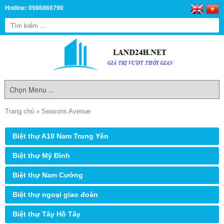
Hotline: 0986866790
Trang chủ
»
Seasons Avenue
Biệt thự A10 Nam Trung Yên
Biệt thự Mỹ Đình
Biệt thự Nam Cường
Biệt thự ngoại giao đoàn
Biệt thự Tây Hồ Tây