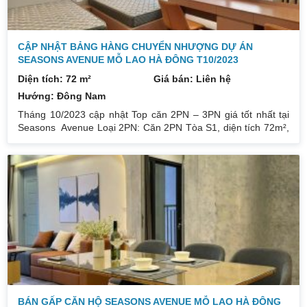
CẬP NHẬT BẢNG HÀNG CHUYỂN NHƯỢNG DỰ ÁN
SEASONS AVENUE MỖ LAO HÀ ĐÔNG T10/2023
Diện tích: 72 m²
Giá bán: Liên hệ
Hướng: Đông Nam
Tháng 10/2023 cập nhật Top căn 2PN – 3PN giá tốt nhất tại
Seasons Avenue Loại 2PN: Căn 2PN Tòa S1, diện tích 72m²,
full đồ – Giá chỉ từ: 3,1 tỷ. Căn 2PN Tòa S2, diện tích 75m²,
full đồ – Giá chỉ từ 3,5 tỷ. Căn 2PN Tòa S3 diện tích 75m², full
đồ – Giá chỉ từ 3,5 tỷ có slot oto. Căn 2PN Tòa S4 diện tích
85m², full đồ – Giá chỉ từ 3,9 tỷ. Loại 3PN: Căn 2PN Tòa S1,
diện tích 105m², full
BÁN GẤP CĂN HỘ SEASONS AVENUE MỖ LAO HÀ ĐÔNG