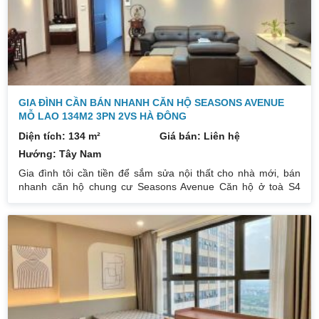
GIA ĐÌNH CẦN BÁN NHANH CĂN HỘ SEASONS AVENUE
MỖ LAO 134M2 3PN 2VS HÀ ĐÔNG
Diện tích: 134 m²
Giá bán: Liên hệ
Hướng: Tây Nam
Gia đình tôi cần tiền để sắm sửa nội thất cho nhà mới, bán
nhanh căn hộ chung cư Seasons Avenue Căn hộ ở toà S4
rộng 134m² 3PN, 2VS thoải mái không gian sinh hoạt Nhà
hướng TN, ban công ĐB Vị trí đắc địa, dân trí cao, thuận tiện
cho việc định cư lâu dài. Với thiết kế hợp lý và đầy đủ đồ đạc
nội thất, sẵn sàng chỉ xách Vali vào ở. Sổ đỏ chính chủ, có gia
lộc cho khách thiện chí Liên hệ: 0832133366