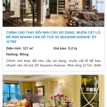
CHÍNH CHỦ THAY ĐỔI NHU CẦU SỬ DỤNG, MUỐN CẮT LỖ
ĐỂ BÁN NHANH CĂN HỘ TOÀ S3 SEASONS AVENUE. DT
117M2
Diện tích: 117 m²
Giá bán: 5.2 tỷ
Hướng: Đông
Chính chủ thay đổi nhu cầu sử dụng, muốn cắt lỗ để bán
nhanh căn hộ toà S3 Seasons Avenue. Nhà rộng 117m², thiết
kế căn hộ tối ưu hoá không gian (3pn, 2vs, 1pk, 1 bếp, 2
logia), các phòng đón sáng tự nhiên. Nhà đã có nội thất đầy
đủ về ở được ngay. Toà nhà đầy đủ tiện ích: Bể bơi 4 mùa,
siêu thị, nhà hàng, coffee, khu vui chơi trẻ em, sân vườn dạo
bộ,… Gần các trục đường trọng điểm, điểm bus,… Chỉ mất