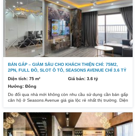
hướng ĐB hợp với gia chủ Tây tứ mệnh. Nhà hướng lộc nên
chủ nhà làm ăn rất thịnh. Pháp lý: Đã có sổ, giao dịch nhanh
chóng. Giá bán: 6 tỷ (cam kết để giá tốt nhất,
BÁN GẤP – GIẢM SÂU CHO KHÁCH THIỆN CHÍ: 75M2,
2PN, FULL ĐỒ, SLOT Ô TÔ, SEASONS AVENUE CHỈ 3.6 TỶ
Diện tích: 75 m²
Giá bán: 3.6 tỷ
Hướng: Đông
Do đổi qua nhà mới không còn nhu cầu sử dụng cần bán gấp
căn hộ ở Seasons Avenue giá gia lộc rẻ nhất thị trường. Diện
tích căn hộ 75m² 2 ngủ (có thể sửa thành 3pn), 2vs công
năng đầy đủ, phòng đón ánh sáng tự nhiên. Căn hộ tân trang
đầy đủ nội thất, nhà ít sử dụng nên còn rất mới. Ban công ĐB
view thành phố vừa ngắm cảnh đẹp, vừa thoáng mát, không
bị ồn hay bụi bặm. Vị trí thuận lợi, đi lại