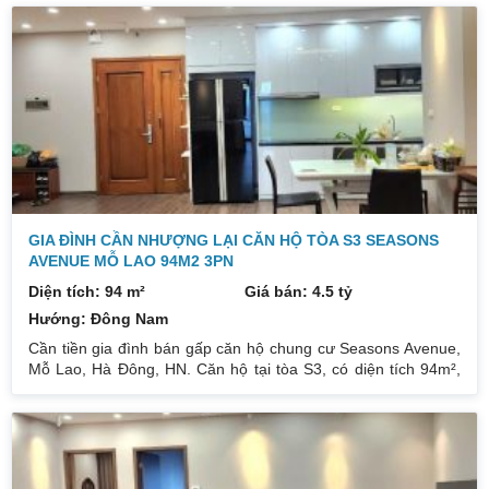
công: Đông Bắc. Nội thất: Đủ đồ. Slot ô tô: Có. Giá bán: 4, x tỷ
(X có thương lượng). Liên hệ : 0832133366
GIA ĐÌNH CẦN NHƯỢNG LẠI CĂN HỘ TÒA S3 SEASONS
AVENUE MỖ LAO 94M2 3PN
Diện tích: 94 m²
Giá bán: 4.5 tỷ
Hướng: Đông Nam
Cần tiền gia đình bán gấp căn hộ chung cư Seasons Avenue,
Mỗ Lao, Hà Đông, HN. Căn hộ tại tòa S3, có diện tích 94m²,
thiết kế 3PN, căn góc 3 mặt thoáng bố trí nhà rất đẹp. Ban
công hướng Tây Bắc thoáng, view thành phố thoáng. Nhà để
lại đồ liền tường, khách mua có thể tự thiết kế theo ý mình.
Giá bán: 4,5 tỷ Xem nhà báo trước cho e 30′ là có thể xem
nhà. Liên hệ SĐT 0832133366