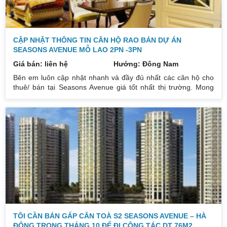
CẬP NHẬT THÔNG TIN CĂN HỘ RAO BÁN DỰ ÁN
SEASONS AVENUE MỖ LAO 2PN -3PN
Giá bán: liên hệ
Hướng: Đông Nam
Bên em luôn cập nhật nhanh và đầy đủ nhất các căn hộ cho
thuê/ bán tại Seasons Avenue giá tốt nhất thị trường. Mong
muốn khách thuê nhà được căn hộ giá tốt và ưng ý nhất. Loại
hình căn hộ: 3 ngủ – 2wc tại S1. Diện tích: 99,5m² – 110m².
Giá bán: 4,3 tỷ – 4,9 tỷ. Loại hình căn hộ: 3 ngủ – 2wc tại S2.
Diện tích: 94,5m² – 122m². Giá bán: 4,2 tỷ – 5,5 tỷ. Loại hình
căn: 2 ngủ – 2wc (Full
TÔI CẦN BÁN GẤP CĂN TOÀ S2 SEASONS AVENUE – HÀ
ĐÔNG TRONG THÁNG 10 ĐỂ ĐI CÔNG TÁC.DT 76M2