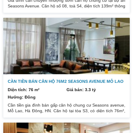
Gia đình cần chuyển nhượng sớm căn hộ chung cư tại dự án
Seasons Avenue. Căn hộ số 08, toà S4, diện tích 139m² thông
thuỷ, thiết kế 3 phòng ngủ, 2 vệ sinh, phòng khách rộng,
phòng sinh hoạt chung rất tiện nghi, Nhà thuê thiết kế nội thất
sang xịn mịn tổng 3 tỷ tiền nội thất nhưng nay có nhu cầu bán
nên tôi cắt lỗ 2 tỷ tiền nội thất. Giá bán nhanh: 5. X tỷ (theo
thoả thuận). Liên hệ chính chủ: 0832133366
CẦN TIỀN BÁN CĂN HỘ 76M2 SEASONS AVENUE MỖ LAO
Diện tích: 76 m²
Giá bán: 3.3 tỷ
Hướng: Đông
Cần tiền gia đình bán gấp căn hộ chung cư Seasons avenue,
Mỗ Lao, Hà Đông, HN. Căn hộ tại tòa S3, có diện tích 76m²,
thiết kế 2PN + 1, căn góc 3 mặt thoáng bố trí nhà rất đẹp. Ban
công hướng Đông Bắc nên rất mát, view thành phố thoáng.
Nhà mới tinh, khách mua có thể tự thiết kế theo ý mình, đã full