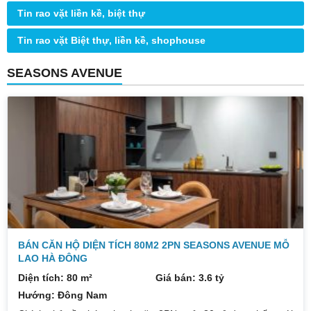
Tin rao vặt liền kề, biệt thự
Tin rao vặt Biệt thự, liền kề, shophouse
SEASONS AVENUE
BÁN CĂN HỘ DIỆN TÍCH 80M2 2PN SEASONS AVENUE MỖ
LAO HÀ ĐÔNG
Diện tích: 80 m²
Giá bán: 3.6 tỷ
Hướng: Đông Nam