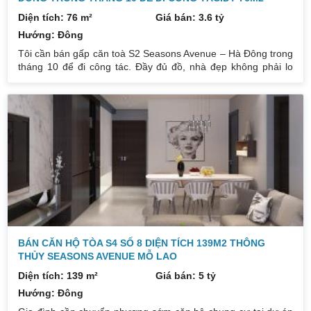
Diện tích: 76 m²
Giá bán: 3.6 tỷ
Hướng: Đông
Tôi cần bán gấp căn toà S2 Seasons Avenue – Hà Đông trong
tháng 10 để đi công tác. Đầy đủ đồ, nhà đẹp không phải lo
nghĩ nhiều. Chủ mới chỉ cần xách vali về ở ngay. Diện tích
75m² gồm 2 ngủ, 2 vệ sinh rộng rãi, thoải mái không gian sinh
hoạt. Cửa tây nam, bc đông bắc, view thành phố. Đã có sổ
giao dịch nhanh trong vòng 1 nốt nhạc. Là chung cư cao cấp
rất nhiều tiện ích, hệ thống PCCC đạt chuẩn, an
BÁN CĂN HỘ TÒA S4 SỐ 8 DIỆN TÍCH 139M2 THÔNG
THỦY SEASONS AVENUE MỖ LAO
Diện tích: 139 m²
Giá bán: 5 tỷ
Hướng: Đông