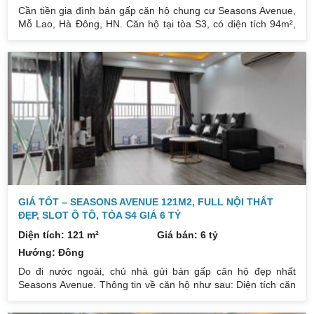
Cần tiền gia đình bán gấp căn hộ chung cư Seasons Avenue,
Mỗ Lao, Hà Đông, HN. Căn hộ tại tòa S3, có diện tích 94m²,
thiết kế 3PN, căn góc 3 mặt thoáng bố trí nhà rất đẹp. Ban
công hướng Tây Bắc thoáng, view thành phố thoáng. Nhà để
lại đồ liền tường, khách mua có thể tự thiết kế theo ý mình.
Giá bán: 4,5 tỷ (có thương lượng nếu khách thiện chí mua).
Xem nhà báo trước cho e 30′ là có thể xem nhà. Liên
GIÁ TỐT – SEASONS AVENUE 121M2, FULL NỘI THẤT
ĐẸP, SLOT Ô TÔ, TÒA S4 GIÁ 6 TỶ
Diện tích: 121 m²
Giá bán: 6 tỷ
Hướng: Đông
Do đi nước ngoài, chủ nhà gửi bán gấp căn hộ đẹp nhất
Seasons Avenue. Thông tin về căn hộ như sau: Diện tích căn
hộ 121m²: 3 ngủ 2wc, phòng đón ánh sáng tự nhiên. Căn hộ
đầu tư nội thất sang xịn, toàn bộ đều là đồ cao cấp. Nhà