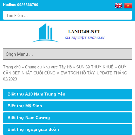
Hotline: 0986866790
Trang chủ
»
Chung cư khu vực Tây Hồ
»
SUN 69 THỤY KHUÊ – QUỸ
CĂN ĐẸP NHẤT CUỐI CÙNG VIEW TRỌN HỒ TÂY, UPDATE THÁNG
02/2023
Biệt thự A10 Nam Trung Yên
Biệt thự Mỹ Đình
Biệt thự Nam Cường
Biệt thự ngoại giao đoàn