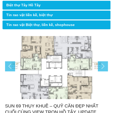
Biệt thự Tây Hồ Tây
Tin rao vặt liền kề, biệt thự
Tin rao vặt Biệt thự, liền kề, shophouse
SUN 69 THỤY KHUÊ – QUỸ CĂN ĐẸP NHẤT
CUỐI CÙNG VIEW TRỌN HỒ TÂY, UPDATE