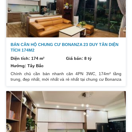
BÁN CĂN HỘ CHUNG CƯ BONANZA 23 DUY TÂN DIỆN
TÍCH 174M2
Diện tích: 174 m²
Giá bán: 8 tỷ
Hướng: Tây Bắc
Chính chủ cần bán nhanh căn 4PN 3WC, 174m² tầng
trung, đẹp nhất, mới nhất và rẻ nhất tại chung cư Bonanza
23 Duy Tân. Do gia chủ không còn nhu cầu sử dụng nữa,
nên cần bán lại để đầu tư cái khác, cụ thể như sau:
Hướng: TB, ban công Đông Nam. Thiết kế: 4 ngủ 3WC DT:
174m². Nội thất đẹp thiết kế sang trọng trẻ trung. Phòng
khách, bếp, thiết bị vệ sinh tất cả đều mới và sử dụng tốt.
Nhà đã có sổ pháp