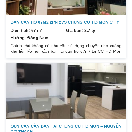
BÁN CĂN HỘ 67M2 2PN 2VS CHUNG CƯ HD MON CITY
Diện tích: 67 m²
Giá bán: 2.7 tỷ
Hướng: Đông Nam
Chính chủ không có nhu cầu sử dụng chuyển nhà xuống
khu liền kề nên cần bán lại căn hộ 67m² tại CC HD Mon
City Căn hộ thiết kế 2 phòng ngủ và 2 phòng vệ sinh. Ban
công hướng Đông Nam căn góc nhiều mặt thoáng và có
ban công nhỏ phòng ngủ chính. Đồ nội thất cao cấp bán
để lại toàn bộ nội thất cao cấp theo phong cách Châu Âu.
Sổ đỏ chính chủ xem nhà 24/24. Liên hệ xem nhà:
0832133366
QUỸ CĂN CẦN BÁN TẠI CHUNG CƯ HD MON – NGUYỄN
CƠ THẠCH.