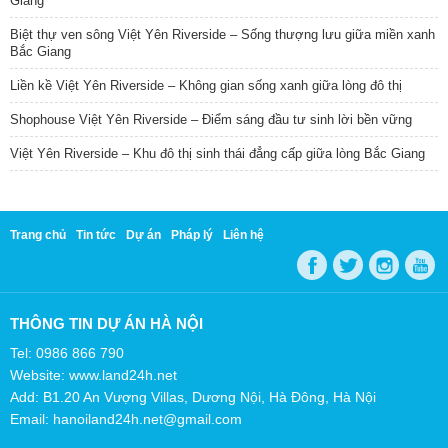
Giang
Biệt thự ven sông Việt Yên Riverside – Sống thượng lưu giữa miền xanh
Bắc Giang
Liền kề Việt Yên Riverside – Không gian sống xanh giữa lòng đô thị
Shophouse Việt Yên Riverside – Điểm sáng đầu tư sinh lời bền vững
Việt Yên Riverside – Khu đô thị sinh thái đẳng cấp giữa lòng Bắc Giang
Trang chủ
Tin tức
Dự án
Pháp lý
Liên hệ
THÔNG TIN DỰ ÁN HÀ NỘI
Tel: 0986 866 790
Website: www.land24h.net
Add: B1.20 An Vượng Villas, Dương Nội, Hà Đông, Hà Nội
Email: hanoiland24h.net@gmail.com