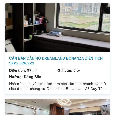
CẦN BÁN CĂN HỘ DREAMLAND BONANZA DIỆN TÍCH
97M2 3PN 2VS
Diện tích: 97 m²
Giá bán: 5 tỷ
Hướng: Đông Bắc
Nhà mình chuyển căn lớn hơn nên cần bán nhanh căn hộ
siêu đẹp tại chung cư Dreamland Bonanza – 23 Duy Tân.
Diện tích: 97m², gồm 3 ngủ + 2 vệ sinh. Thiết kế cực kỳ
hợp lý các phòng đều tràn ngập ánh sáng tự nhiên. Hướng
cửa Bắc. Ban công Tây. Tầng cao view bát ngát thoáng
mát. Nhà nguyên Bản CĐT. Giá bán: 5 tỷ có thương lượng
đẹp. Liên hệ : 0832133366