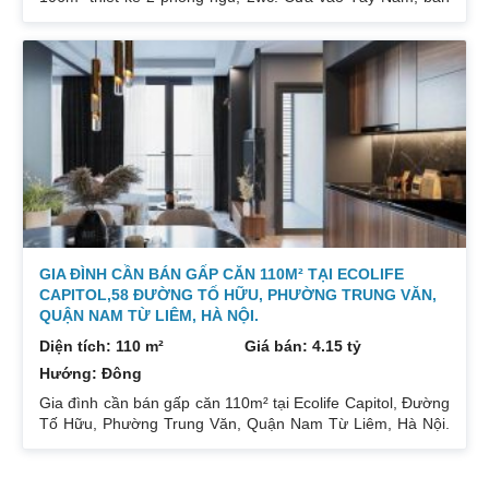
công Đông Bắc. Nhà đang cho thuê. Giá 5,3 tỷ. Căn hộ
189m² thiết kế 3 phòng ngủ, 2wc, 2 gác xép. Nhà đang ở.
Giá bán 7,4 tỷ. Cả 2 căn chủ nhà đều để lại toàn bộ nội
thất. Xem nhà liên hệ: 0832133366
GIA ĐÌNH CẦN BÁN GẤP CĂN 110M² TẠI ECOLIFE
CAPITOL,58 ĐƯỜNG TỐ HỮU, PHƯỜNG TRUNG VĂN,
QUẬN NAM TỪ LIÊM, HÀ NỘI.
Diện tích: 110 m²
Giá bán: 4.15 tỷ
Hướng: Đông
Gia đình cần bán gấp căn 110m² tại Ecolife Capitol, Đường
Tố Hữu, Phường Trung Văn, Quận Nam Từ Liêm, Hà Nội.
Căn hoa hậu 3PN – 2WC tầng trung rất thoáng mát.
Hướng Đông Bắc mát mẻ, căn hộ có ban công thoáng mát.
Để lại nội thất cả đồ điện tử chỉ mang đi đồ cá nhân. Đầy