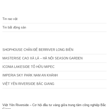
đủ tiện ích, dịch vụ ngay dưới chân tòa nhà. Bán 4.15 tỷ có
thương lượng. Sổ đỏ sang tên nhanh gọn. Bác nào có nhu
TIN TỨC
cầu quan tâm liên
Tin rao vặt
Tin bất động sản
CÁC DỰ ÁN MỚI NHẤT
SHOPHOUSE CHÂN ĐẾ BERRIVER LONG BIÊN
MASTERISE CAO XÀ LÁ – HÀ NỘI SEASON GARDEN
ICONIA LAKESIDE TỐ HỮU MIPEC
IMPERIA SKY PARK NAM AN KHÁNH
VIỆT YÊN RIVERSIDE BẮC GIANG
TIN NỔI BẬT
Việt Yên Riverside – Cơ hội đầu tư vàng giữa trung tâm công nghiệp Bắc