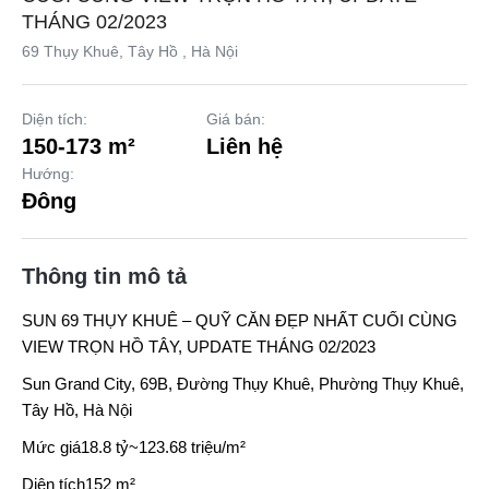
THÁNG 02/2023
69 Thụy Khuê, Tây Hồ , Hà Nội
Diện tích:
Giá bán:
150-173 m²
Liên hệ
Hướng:
Đông
Thông tin mô tả
SUN 69 THỤY KHUÊ
– QUỸ CĂN ĐẸP NHẤT CUỐI CÙNG
VIEW TRỌN HỒ TÂY, UPDATE THÁNG 02/2023
Sun Grand City
, 69B, Đường Thụy Khuê, Phường Thụy Khuê,
Tây Hồ, Hà Nội
Mức giá18.8 tỷ~123.68 triệu/m²
Diện tích152 m²