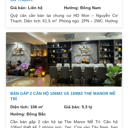
Giá bán: Liên hệ
Hướng: Đông Nam
Quỹ căn cần bán tại chung cư HD Mon – Nguyễn Cơ
Thạch. Diện tích: 61,5 m². Phòng ngủ: 2PN – 2WC. Hướng
ban công: Đông Bắc – Cửa Tây Nam. Full nội thất. Có sổ.
Giá: 3 tỷ. Diện tích: 67 m². Phòng ngủ: 2PN 2WC. Hướng
ban công: Đông Nam. Nội thất: Nhà full đồ đẹp, Có sổ. Giá:
3 tỷ 250. Diện tích: 86 m². Phòng ngủ: 2PN 2WC. Hướng
ban công: Tây tứ trạch. Nội thất: Nhà full đồ. Có sổ. Giá: 4
tỷ.
BÁN GẤP 2 CĂN HỘ 106M2 VÀ 189M2 THE MANOR MỄ
TRÌ
Diện tích: 106 m²
Giá bán: 5.3 tỷ
Hướng: Đông Bắc
Cần bán gấp 2 căn hộ tại The Manor Mễ Trì. Căn hộ
106m² thiết kế 2 phòng ngủ, 2wc. Cửa vào Tây Nam, ban