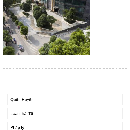
TÌM KIẾM