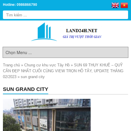
Hotline: 0986866790
Trang chủ
»
Chung cư khu vực Tây Hồ
»
SUN 69 THỤY KHUÊ – QUỸ
CĂN ĐẸP NHẤT CUỐI CÙNG VIEW TRỌN HỒ TÂY, UPDATE THÁNG
02/2023
»
sun grand city
SUN GRAND CITY