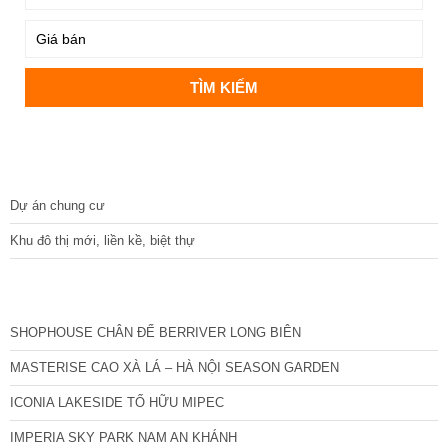
DỰ ÁN
Dự án chung cư
Khu đô thị mới, liền kề, biệt thự
CÁC DỰ ÁN MỚI NHẤT
SHOPHOUSE CHÂN ĐẾ BERRIVER LONG BIÊN
MASTERISE CAO XÀ LÁ – HÀ NỘI SEASON GARDEN
ICONIA LAKESIDE TỐ HỮU MIPEC
IMPERIA SKY PARK NAM AN KHÁNH