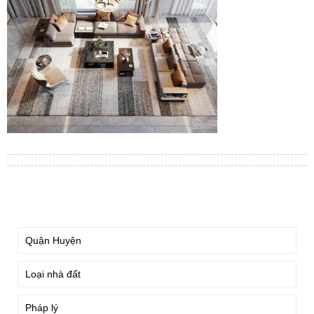
TÌM KIẾM