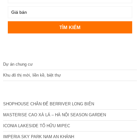
DỰ ÁN
Dự án chung cư
Khu đô thị mới, liền kề, biệt thự
CÁC DỰ ÁN MỚI NHẤT
SHOPHOUSE CHÂN ĐẾ BERRIVER LONG BIÊN
MASTERISE CAO XÀ LÁ – HÀ NỘI SEASON GARDEN
ICONIA LAKESIDE TỐ HỮU MIPEC
IMPERIA SKY PARK NAM AN KHÁNH