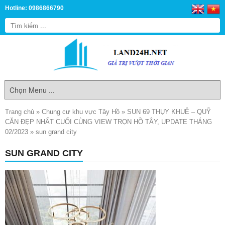
Hotline: 0986866790
Trang chủ
»
Chung cư khu vực Tây Hồ
»
SUN 69 THỤY KHUÊ – QUỸ
CĂN ĐẸP NHẤT CUỐI CÙNG VIEW TRỌN HỒ TÂY, UPDATE THÁNG
02/2023
»
sun grand city
SUN GRAND CITY