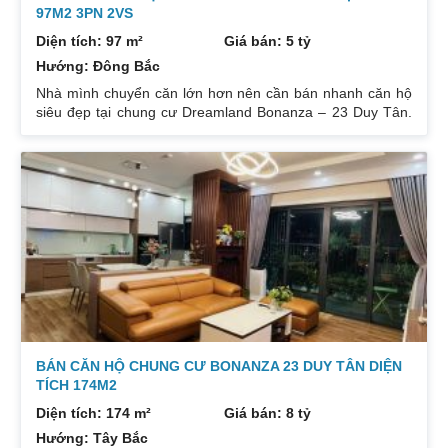
97M2 3PN 2VS
Diện tích: 97 m²
Giá bán: 5 tỷ
Hướng: Đông Bắc
Nhà mình chuyển căn lớn hơn nên cần bán nhanh căn hộ
siêu đẹp tại chung cư Dreamland Bonanza – 23 Duy Tân.
Diện tích: 97m², gồm 3 ngủ + 2 vệ sinh. Thiết kế cực kỳ
hợp lý các phòng đều tràn ngập ánh sáng tự nhiên. Hướng
cửa Bắc. Ban công Tây. Tầng cao view bát ngát thoáng
mát. Nhà nguyên Bản CĐT. Giá bán: 5 tỷ có thương lượng
đẹp. Liên hệ : 0832133366
BÁN CĂN HỘ CHUNG CƯ BONANZA 23 DUY TÂN DIỆN
TÍCH 174M2
Diện tích: 174 m²
Giá bán: 8 tỷ
Hướng: Tây Bắc