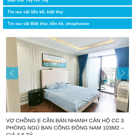
Biệt thự Tây Hồ Tây
Tin rao vặt liền kề, biệt thự
Tin rao vặt Biệt thự, liền kề, shophouse
VỢ CHỒNG E CẦN BÁN NHANH CĂN HỘ CC 3
PHÒNG NGỦ BAN CÔNG ĐÔNG NAM 103M2 –