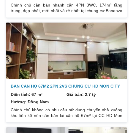
Chính chủ cần bán nhanh căn 4PN 3WC, 174m² tầng
trung, đẹp nhất, mới nhất và rẻ nhất tại chung cư Bonanza
23 Duy Tân. Do gia chủ không còn nhu cầu sử dụng nữa,
nên cần bán lại để đầu tư cái khác, cụ thể như sau:
Hướng: TB, ban công Đông Nam. Thiết kế: 4 ngủ 3WC DT:
174m². Nội thất đẹp thiết kế sang trọng trẻ trung. Phòng
khách, bếp, thiết bị vệ sinh tất cả đều mới và sử dụng tốt.
Nhà đã có sổ pháp
BÁN CĂN HỘ 67M2 2PN 2VS CHUNG CƯ HD MON CITY
Diện tích: 67 m²
Giá bán: 2.7 tỷ
Hướng: Đông Nam
Chính chủ không có nhu cầu sử dụng chuyển nhà xuống
khu liền kề nên cần bán lại căn hộ 67m² tại CC HD Mon
City Căn hộ thiết kế 2 phòng ngủ và 2 phòng vệ sinh. Ban
công hướng Đông Nam căn góc nhiều mặt thoáng và có
ban công nhỏ phòng ngủ chính. Đồ nội thất cao cấp bán