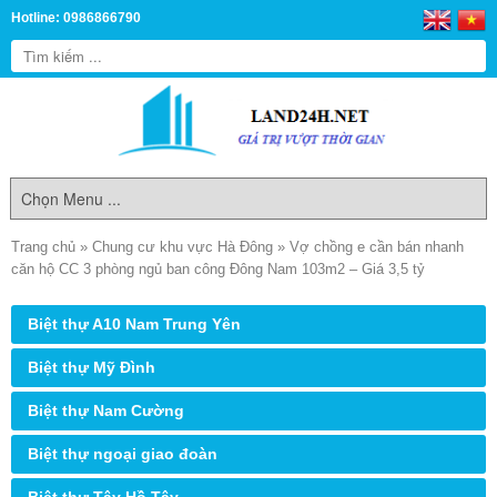
Hotline: 0986866790
Trang chủ
»
Chung cư khu vực Hà Đông
»
Vợ chồng e cần bán nhanh
căn hộ CC 3 phòng ngủ ban công Đông Nam 103m2 – Giá 3,5 tỷ
Biệt thự A10 Nam Trung Yên
Biệt thự Mỹ Đình
Biệt thự Nam Cường
Biệt thự ngoại giao đoàn