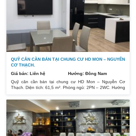
để lại toàn bộ nội thất cao cấp theo phong cách Châu Âu.
Sổ đỏ chính chủ xem nhà 24/24. Liên hệ xem nhà:
0832133366
QUỸ CĂN CẦN BÁN TẠI CHUNG CƯ HD MON – NGUYỄN
CƠ THẠCH.
Giá bán: Liên hệ
Hướng: Đông Nam
Quỹ căn cần bán tại chung cư HD Mon – Nguyễn Cơ
Thạch. Diện tích: 61,5 m². Phòng ngủ: 2PN – 2WC. Hướng
ban công: Đông Bắc – Cửa Tây Nam. Full nội thất. Có sổ.
Giá: 3 tỷ. Diện tích: 67 m². Phòng ngủ: 2PN 2WC. Hướng
ban công: Đông Nam. Nội thất: Nhà full đồ đẹp, Có sổ. Giá:
3 tỷ 250. Diện tích: 86 m². Phòng ngủ: 2PN 2WC. Hướng
ban công: Tây tứ trạch. Nội thất: Nhà full đồ. Có sổ. Giá: 4
tỷ.