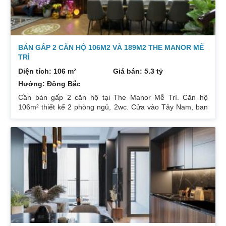
BÁN GẤP 2 CĂN HỘ 106M2 VÀ 189M2 THE MANOR MỄ
TRÌ
Diện tích: 106 m²
Giá bán: 5.3 tỷ
Hướng: Đông Bắc
Cần bán gấp 2 căn hộ tại The Manor Mễ Trì. Căn hộ
106m² thiết kế 2 phòng ngủ, 2wc. Cửa vào Tây Nam, ban
công Đông Bắc. Nhà đang cho thuê. Giá 5,3 tỷ. Căn hộ
189m² thiết kế 3 phòng ngủ, 2wc, 2 gác xép. Nhà đang ở.
Giá bán 7,4 tỷ. Cả 2 căn chủ nhà đều để lại toàn bộ nội
thất. Xem nhà liên hệ: 0832133366