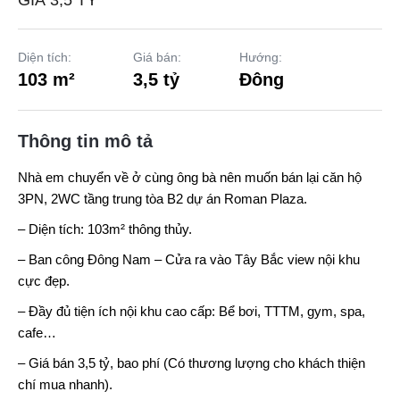
GIÁ 3,5 TỶ
Diện tích:
Giá bán:
Hướng:
103 m²
3,5 tỷ
Đông
Thông tin mô tả
Nhà em chuyển về ở cùng ông bà nên muốn bán lại căn hộ
3PN, 2WC tầng trung tòa B2 dự án
Roman Plaza
.
– Diện tích: 103m² thông thủy.
– Ban công Đông Nam – Cửa ra vào Tây Bắc view nội khu
cực đẹp.
– Đầy đủ tiện ích nội khu cao cấp: Bể bơi, TTTM, gym, spa,
cafe…
– Giá bán 3,5 tỷ, bao phí (Có thương lượng cho khách thiện
chí mua nhanh).