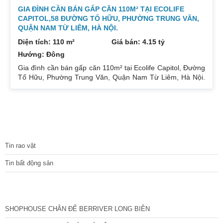
GIA ĐÌNH CẦN BÁN GẤP CĂN 110M² TẠI ECOLIFE
CAPITOL,58 ĐƯỜNG TỐ HỮU, PHƯỜNG TRUNG VĂN,
QUẬN NAM TỪ LIÊM, HÀ NỘI.
Diện tích: 110 m²
Giá bán: 4.15 tỷ
Hướng: Đông
Gia đình cần bán gấp căn 110m² tại Ecolife Capitol, Đường
Tố Hữu, Phường Trung Văn, Quận Nam Từ Liêm, Hà Nội.
Căn hoa hậu 3PN – 2WC tầng trung rất thoáng mát.
Hướng Đông Bắc mát mẻ, căn hộ có ban công thoáng mát.
Để lại nội thất cả đồ điện tử chỉ mang đi đồ cá nhân. Đầy
đủ tiện ích, dịch vụ ngay dưới chân tòa nhà. Bán 4.15 tỷ có
thương lượng. Sổ đỏ sang tên nhanh gọn. Bác nào có nhu
TIN TỨC
cầu quan tâm liên
Tin rao vặt
Tin bất động sản
CÁC DỰ ÁN MỚI NHẤT
SHOPHOUSE CHÂN ĐẾ BERRIVER LONG BIÊN