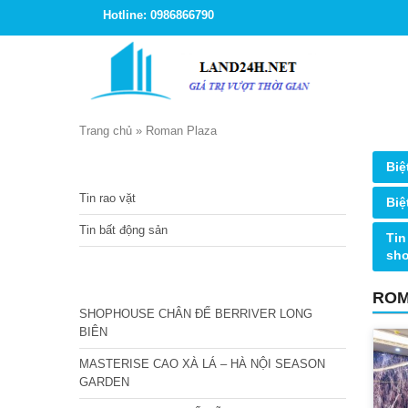
Hotline: 0986866790
Trang chủ
»
Roman Plaza
TIN TỨC
Biệ
Tin rao vặt
Biệ
Tin bất động sản
Tin
sh
CÁC DỰ ÁN MỚI NHẤT
ROM
SHOPHOUSE CHÂN ĐẾ BERRIVER LONG
BIÊN
MASTERISE CAO XÀ LÁ – HÀ NỘI SEASON
GARDEN