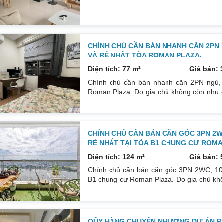
view đường thoáng đãng, sổ sẵn nhà kh
tiện ích (siêu thị, sân chơi, bể bơi… ). G
CHÍNH CHỦ CẦN BÁN NHANH CĂN 2PN 
VÀ RẺ NHẤT TÒA ROMAN PLAZA.
Diện tích: 77 m²
Giá bán: 
Chính chủ cần bán nhanh căn 2PN ngủ, 7
Roman Plaza. Do gia chủ không còn nhu c
cụ thể như sau: Hướng: ĐN, ban công TB. 
đẹp thiết kế sang trọng trẻ trung. Phòng 
tốt. Nhà đã có sổ pháp lý rõ
CHÍNH CHỦ CẦN BÁN CĂN GÓC 3PN 2WC
RẺ NHẤT TẠI TÒA B1 CHUNG CƯ ROMA
Diện tích: 124 m²
Giá bán: 
Chính chủ cần bán căn góc 3PN 2WC, 103m
B1 chung cư Roman Plaza. Do gia chủ khô
tư cái khác, cụ thể như sau: Hướng: Cử
DT: 124m². Nội thất đẹp thiết kế sang trọ
khách, bếp, thiết bị vệ sinh tất cả đều mới
QŨY HÀNG CHUYỂN NHƯỢNG DỰ ÁN RO