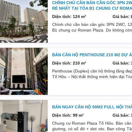
CHÍNH CHỦ CẦN BÁN CĂN GÓC 3PN 2WC
RẺ NHẤT TẠI TÒA B1 CHUNG CƯ ROMA
Diện tích: 124 m²
Giá bán: 
Chính chủ cần bán căn góc 3PN 2WC, 124m
B1 chung cư Roman Plaza. Do không còn 
khác, cụ thể như sau: Hướng: TB, ban c
thất đẹp thiết kế sang trọng trẻ trung, nội
bị vệ sinh tất cả đều mới và sử dụng tốt.
BÁN CĂN HỘ PENTHOUSE 210 M2 DỰ 
Diện tích: 210 m²
Giá bán: 
Penthouse (Duplex) căn hộ thông tầng đẹ
Tố Hữu – Nội thất thông minh hiện đại Tò
đủ tiện ích phục vụ cư dân. Căn hộ Duple
Tp. Bên trong căn hộ được bố trí công nă
nằm trên mặt đường lớn, tòa nhà là điểm
BÁN NGAY CĂN HỘ 99M2 FULL NỘI T
Diện tích: 99 m²
Giá bán: 
Chung cư Roman Plaza Tố Hữu. Bán căn 3 
giường, có sổ đỏ + slot oto. Ban công T