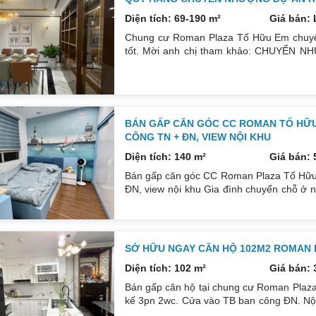
Diện tích: 69-190 m²
Giá bán: 
Chung cư Roman Plaza Tố Hữu Em chuyể
tốt. Mời anh chị tham khảo: CHUYỂN NH
78m2 nội thất full giá 3,5 tỷ Căn 3pn 2vs
nội thất 4,5 tỷ Căn góc 3N3WC 124m2 full 
Căn duplex 3pn 3vs 190m2 full nội
BÁN GẤP CĂN GÓC CC ROMAN TỐ HỮU 
CÔNG TN + ĐN, VIEW NỘI KHU
Diện tích: 140 m²
Giá bán: 
Bán gấp căn góc CC Roman Plaza Tố Hữu
ĐN, view nội khu Gia đình chuyển chỗ ở 
tích 140m² nhà tầng trung sạch sẽ thoáng 
của chủ đầu tư giống trong ảnh. Sổ đỏ chí
tên. LH đi xem nhà: 0832133366
SỞ HỮU NGAY CĂN HỘ 102M2 ROMAN PL
Diện tích: 102 m²
Giá bán: 
Bán gấp căn hộ tại chung cư Roman Plaza 
kế 3pn 2wc. Cửa vào TB ban công ĐN. Nội 
: 0832133366