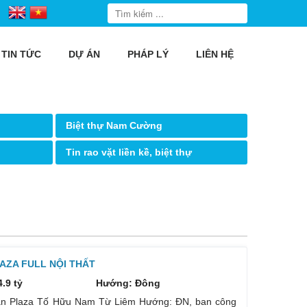
TIN TỨC
DỰ ÁN
PHÁP LÝ
LIÊN HỆ
Biệt thự Nam Cường
Tin rao vặt liền kề, biệt thự
AZA FULL NỘI THẤT
4.9 tỷ
Hướng: Đông
man Plaza Tố Hữu Nam Từ Liêm Hướng: ĐN, ban công