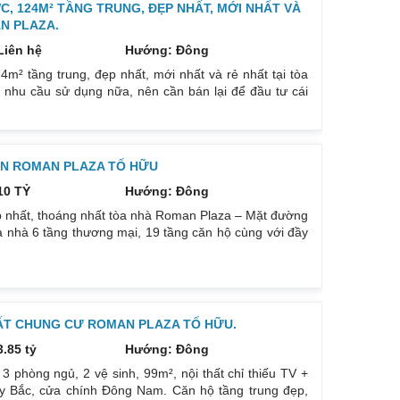
, 124M² TẦNG TRUNG, ĐẸP NHẤT, MỚI NHẤT VÀ
N PLAZA.
Liên hệ
Hướng: Đông
² tầng trung, đẹp nhất, mới nhất và rẻ nhất tại tòa
nhu cầu sử dụng nữa, nên cần bán lại để đầu tư cái
ông Đông Nam. Thiết kế: 3 ngủ, 3WC DT: 124m². Nội
 thất nhập khẩu, làm tâm huyết. Phòng khách, bếp, thiết
ÁN ROMAN PLAZA TỐ HỮU
10 TỶ
Hướng: Đông
p nhất, thoáng nhất tòa nhà Roman Plaza – Mặt đường
a nhà 6 tầng thương mại, 19 tầng căn hộ cùng với đầy
x thông tầng cao nhất kết hợp không gian mở view trọn
ng hợp lý. Tòa nhà được thiết kế phong cách châu Âu
HẤT CHUNG CƯ ROMAN PLAZA TỐ HỮU.
3.85 tỷ
Hướng: Đông
phòng ngủ, 2 vệ sinh, 99m², nội thất chỉ thiếu TV +
ây Bắc, cửa chính Đông Nam. Căn hộ tầng trung đẹp,