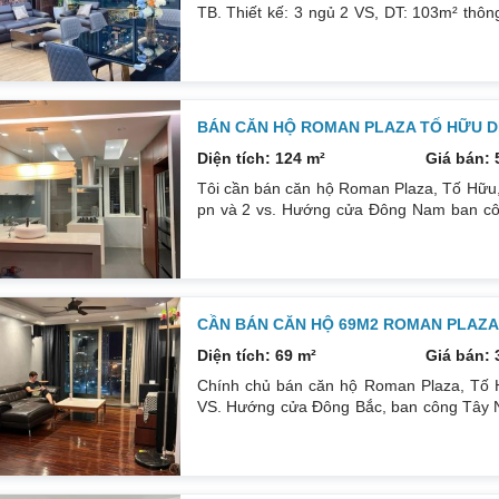
TB. Thiết kế: 3 ngủ 2 VS, DT: 103m² thông
hiện đại Phòng khách, bếp, thiết bị vệ si
rõ ràng (Lâu dài). View triệu đô nhìn to
Tầng trung nên không bị ồn ào, bụi
BÁN CĂN HỘ ROMAN PLAZA TỐ HỮU DI
Diện tích: 124 m²
Giá bán: 
Tôi cần bán căn hộ Roman Plaza, Tố Hữu,
pn và 2 vs. Hướng cửa Đông Nam ban công 
5,5 tỷ Sổ đỏ chính chủ. Tôi thiện trí 
0832133366
CẦN BÁN CĂN HỘ 69M2 ROMAN PLAZA
Diện tích: 69 m²
Giá bán: 
Chính chủ bán căn hộ Roman Plaza, Tố 
VS. Hướng cửa Đông Bắc, ban công Tây Nam
chủ. Tìm khách thiện chí mua thực sự. Li