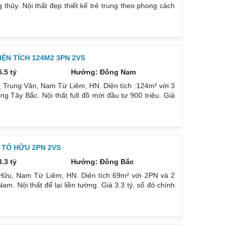
 thủy. Nội thất đẹp thiết kế trẻ trung theo phong cách
nh tất cả đều mới và sử dụng tốt. Nhà đã có sổ pháp lý
àn cảnh thành phố, không bị chắn tầm nhìn, thoáng mát
ỆN TÍCH 124M2 3PN 2VS
5.5 tỷ
Hướng: Đông Nam
 Trung Văn, Nam Từ Liêm, HN. Diện tích :124m² với 3
Tây Bắc. Nội thất full đồ mới đầu tư 900 triệu. Giá
muốn bán nên khách nào thực sự muốn mua. Liên hệ :
 TỐ HỮU 2PN 2VS
3.3 tỷ
Hướng: Đông Bắc
Hữu, Nam Từ Liêm, HN. Diện tích 69m² với 2PN và 2
. Nội thất để lại liền tường. Giá 3.3 tỷ, sổ đỏ chính
ên hệ : 0832133366