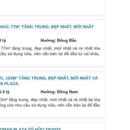
ông vay mượn. Chung cư phân khúc cao cấp, đầy đủ
iá: 3.85 tỷ. Sổ đỏ chính chủ Gọi ngay 0832133366
NGỦ, 77M² TẦNG TRUNG, ĐẸP NHẤT, MỚI NHẤT
3 tỷ
Hướng: Đông Bắc
7m² tầng trung, đẹp nhất, mới nhất và rẻ nhất tòa
ầu sử dụng nữa, nên cần bán lại để đầu tư cái khác,
Thiết kế: 2 ngủ 2 VS, DT: 77m² thông thủy. Nội thất
khách, bếp, thiết bị vệ sinh tất cả đều mới và sử dụng
, 103M² TẦNG TRUNG, ĐẸP NHẤT, MỚI NHẤT VÀ
N PLAZA.
5.3 tỷ
Hướng: Đông Nam
² tầng trung, đẹp nhất, mới nhất và rẻ nhất tại tòa
ng còn nhu cầu sử dụng nữa, nên cần bán lại để đầu
a Đông Nam. Ban công Tây Bắc. Thiết kế: 3 ngủ, 3WC
ng trẻ trung, nội thất nhập khẩu, làm tâm huyết. Phòng
MAN PLAZA TỐ HỮU T9/2023