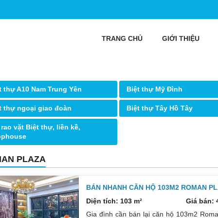
TRANG CHỦ
GIỚI THIỆU
t thự A10 Nam Trung Yên
Biệt thự Mỹ Đình
t thự ngoại giao đoàn
Biệt thự Tây Hồ Tây
 rao vặt Biệt thự, liền kề,
ophouse
AN PLAZA
BÁN NHANH CĂN HỘ 103M2 ROMAN PL
Diện tích: 103 m²
Giá bán: 
Gia đình cần bán lại căn hộ 103m2 Ro