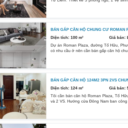
Từ Liêm. Thiết kế 3 phòng ngủ, 2 vệ sinh
ngay. Ban công Đông Nam cửa Tây Bắc mùa
nên giao thông vô cùng thuận lợi. Đặc bi
trọng điểm và nổi bật
BÁN GẤP CĂN HỘ CHUNG CƯ ROMAN P
Diện tích: 100 m²
Giá bán: 
Dự án Roman Plaza, đường Tố Hữu, Phư
có nhu cầu ở nên cần bán gấp căn hộ chun
2WC. Căn góc, thiết kế hai mặt thoáng, 
Nhà mới, chủ nhà sửa lại toàn bộ, nội thất 
ô tô thoải mái. Tiện ích, có bể
BÁN GẤP CĂN HỘ 124M2 3PN 2VS CH
Diện tích: 124 m²
Giá bán: 
Tôi cần bán căn hộ Roman Plaza, Tố Hữ
và 2 VS. Hướng cửa Đông Nam ban công Tây
tỷ sổ đỏ chính chủ. Tôi thiện trí mu
0832133366