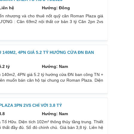
Liên hệ
Hướng: Đông
n nhượng và cho thuê nốt quỹ căn Roman Plaza giá
ƯỢNG : Căn 69m2 nội thất cơ bản 3 tỷ Căn 2pn 2vs
 97 m2 full nội thất giá 4 tỷ Căn góc 3N3WC 103m2 full
nội thất 5,3 tỷ Căn góc 4N 136m2 full nội thất 5,7 tỷ
140M2, 4PN GIÁ 5.2 TỶ HƯỚNG CỬA ĐN BAN
5.2 tỷ
Hướng: Nam
 140m2, 4PN giá 5.2 tỷ hướng cửa ĐN ban công TN +
nên muốn bán căn hộ tại chung cư Roman Plaza. Diện
mát. Thiết kế 4 phòng ngủ, 3 vệ sinh. Nội thất cơ bản
nh chủ sẵn sàng sang tên. Giá bán 5.2 tỷ bao phí sang
AZA 3PN 2VS CHỈ VỚI 3.8 TỶ
3.8
Hướng: Nam
Tố Hữu. Diện tích 102m² thông thủy tầng trung. Thiết
thất đầy đủ. Sổ đỏ chính chủ. Giá bán 3,8 tỷ. Liên hệ