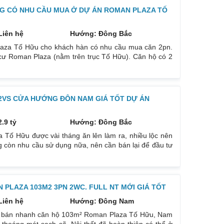
NG CÓ NHU CẦU MUA Ở DỰ ÁN ROMAN PLAZA TỐ
Liên hệ
Hướng: Đông Bắc
laza Tố Hữu cho khách hàn có nhu cầu mua căn 2pn.
 cư Roman Plaza (nằm trên trục Tố Hữu). Căn hộ có 2
B, ban công TN tầng trung nên rất thoáng mát, view
i thất nhà tôi bán để lại toàn bộ nội thất cơ bản liền
 2VS CỬA HƯỚNG ĐÔN NAM GIÁ TỐT DỰ ÁN
2.9 tỷ
Hướng: Đông Bắc
 Tố Hữu được vài tháng ăn lên làm ra, nhiều lộc nên
 còn nhu cầu sử dụng nữa, nên cần bán lại để đầu tư
 chủ mới may mắn. Chi tiết căn hộ: Hướng: ĐB, ban
hông thủy. Nội thất đẹp thiết kế sang trọng trẻ trung
PLAZA 103M2 3PN 2WC. FULL NT MỚI GIÁ TỐT
Liên hệ
Hướng: Đông Nam
cần bán nhanh căn hộ 103m² Roman Plaza Tố Hữu, Nam