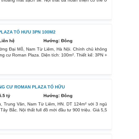
 thoáng mát sạch sẽ. Nội thất đã hoàn thiện có thể ở
 đông k lạnh, mùa hè cực mát. Nằm ở vị trí đắc địa
ệt có slot để ô tô dưới hầm. Là 1 trong những dự án
LAZA TỐ HƯU 3PN 100M2
Liên hệ
Hướng: Đông
ờng Đại Mỗ, Nam Từ Liêm, Hà Nội. Chính chủ không
g cư Roman Plaza. Diện tích: 100m². Thiết kế: 3PN +
phòng ngủ và phòng khách đều có ánh sáng tự nhiên.
đầy đủ k thiếu thứ gì, chỉ việc về ở. (ảnh thật). Chỗ để
UNG CƯ ROMAN PLAZA TỐ HỮU
5.5 tỷ
Hướng: Đông
u, Trung Văn, Nam Từ Liêm, HN. DT 124m² với 3 ngủ
 Bắc. Nội thất full đồ mới đầu tư 900 triệu. Giá 5,5
ốn bán nên khách nào thực sự muốn mua. Liên hệ :