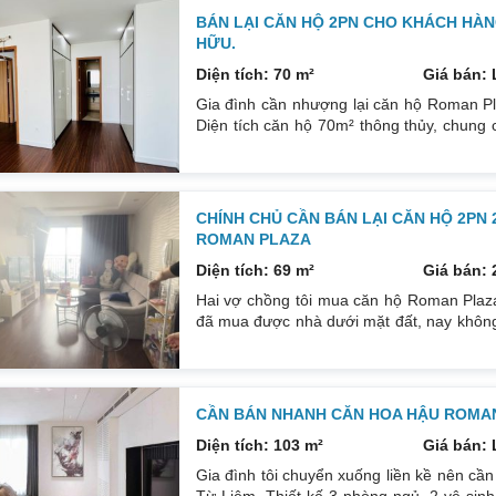
BÁN LẠI CĂN HỘ 2PN CHO KHÁCH HÀ
HỮU.
Diện tích: 70 m²
Giá bán: 
Gia đình cần nhượng lại căn hộ Roman P
Diện tích căn hộ 70m² thông thủy, chung
phòng ngủ và 2 nhà vệ sinh. Cửa hướng Đ
nhìn thẳng khu liền kề nội khu cực đẹp. Nộ
tường. Sổ đỏ chính chủ tên tôi,
CHÍNH CHỦ CẦN BÁN LẠI CĂN HỘ 2PN
ROMAN PLAZA
Diện tích: 69 m²
Giá bán: 
Hai vợ chồng tôi mua căn hộ Roman Plaza
đã mua được nhà dưới mặt đất, nay không
cái khác, cụ thể như sau mong tìm được
công TN. Thiết kế: 2 ngủ 2 VS, DT: 69m² t
theo phong cách hiện đại Phòng
CẦN BÁN NHANH CĂN HOA HẬU ROMAN 
Diện tích: 103 m²
Giá bán: 
Gia đình tôi chuyển xuống liền kề nên 