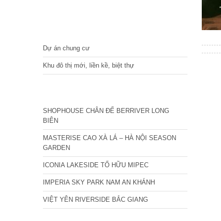
DỰ ÁN
Dự án chung cư
Khu đô thị mới, liền kề, biệt thự
CÁC DỰ ÁN MỚI NHẤT
SHOPHOUSE CHÂN ĐẾ BERRIVER LONG
BIÊN
MASTERISE CAO XÀ LÁ – HÀ NỘI SEASON
GARDEN
ICONIA LAKESIDE TỐ HỮU MIPEC
IMPERIA SKY PARK NAM AN KHÁNH
VIỆT YÊN RIVERSIDE BẮC GIANG