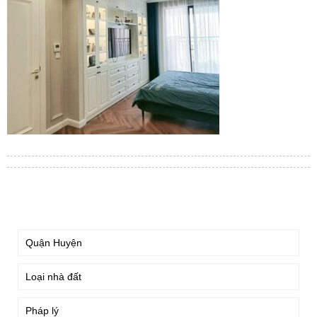
TÌM KIẾM