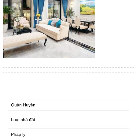
TÌM KIẾM