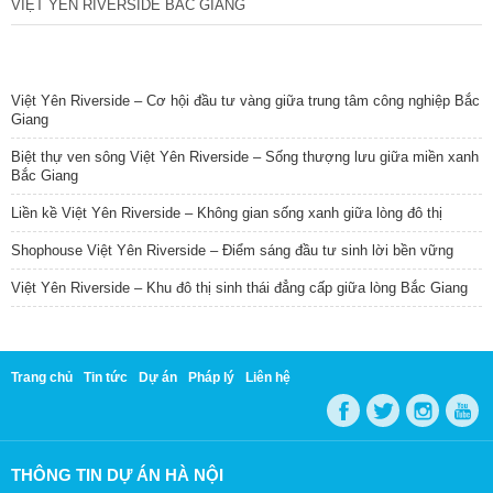
VIỆT YÊN RIVERSIDE BẮC GIANG
TIN NỔI BẬT
Việt Yên Riverside – Cơ hội đầu tư vàng giữa trung tâm công nghiệp Bắc
Giang
Biệt thự ven sông Việt Yên Riverside – Sống thượng lưu giữa miền xanh
Bắc Giang
Liền kề Việt Yên Riverside – Không gian sống xanh giữa lòng đô thị
Shophouse Việt Yên Riverside – Điểm sáng đầu tư sinh lời bền vững
Việt Yên Riverside – Khu đô thị sinh thái đẳng cấp giữa lòng Bắc Giang
Trang chủ
Tin tức
Dự án
Pháp lý
Liên hệ
THÔNG TIN DỰ ÁN HÀ NỘI