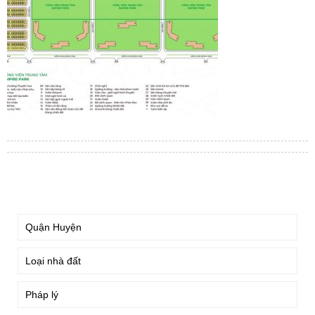
TÌM KIẾM